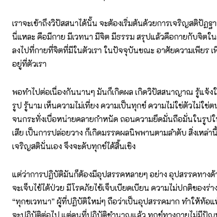
เราจะเข้าถึงวิปัสสนาได้นั้น จะต้องเริ่มต้นด้วยการเจริญสติปัฏฐา
นี่แหละ คือมีกาย มีเวทนา มีจิต มีธรรม สรุปแล้วคือกายกับจิตในตั
ลงไปที่กายที่จิตที่มีในตัวเรา ในปัจจุบันขณะ อาศัยความเพียร เพีย
อยู่ที่ตัวเรา
พอทำไปต่อเนื่องกันนานๆ มันก็เกิดผล เกิดวิปัสสนาญาณ รู้แจ้งในสิ
รูป รู้นาม เห็นความไม่เที่ยง ความเป็นทุกข์ ความไม่ใช่ตัวไม่ใ
จนกระทั่งเบื่อหน่ายคลายกำหนัด ถอนความยึดมั่นถือมั่นในรูป
เสีย เป็นการปล่อยวาง ก็เกิดมรรคผลนิพพานตามลำดับ สิ่งเหล่านี
เจริญสตินั่นเอง จึงจะดับทุกข์ได้สิ้นเชิง
แต่ว่าการปฏิบัติมันก็ต้องมีอุปสรรคหลายๆ อย่าง อุปสรรคทางด
จะเจ็บไข้ได้ป่วย มีโรคภัยไข้เจ็บเบียดเบียน ความไม่ปกติของร่า
“ทุกขเวทนา” ผู้ที่ปฏิบัติใหม่ๆ ถือว่าเป็นอุปสรรคมาก ทำให้ท้อแ
จะปฏิบัติต่อไป แต่คนที่ปฏิบัติชำนาญแล้ว ทุกข์ทางกายไม่มีปัญห