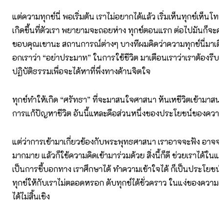
แต่ความทุกข์นี่ พอเริ่มต้น เราไม่อยากได้แล้ว เริ่มเห็นทุกข์เห็น
เกิดขึ้นที่ตัวเรา พยายามจะถอยห่าง ทุกข์ตอนแรก ต่อไปมันก็จะ
ขอบคุณเขานะ สถานการณ์ต่างๆ บางทีผมคิดว่าความทุกข์นี่มาเ
อกเราว่า “อย่าประมาท” ในการใช้ชีวิต มาเตือนเราว่าเราต้องรี
ปฏิบัติธรรมเพื่อจะได้หาที่พึ่งทางด้านจิตใจ
ทุกข์ทำให้เกิด “ศรัทธา” ที่จะมาสนใจศาสนา หันเหชีวิตเข้ามาส
การแก้ปัญหาชีวิต อันนี้แหละคือส่วนหนึ่งของประโยชน์ของควา
แต่ว่าการเข้ามาเกี่ยวข้องกับพระพุทธศาสนา เราอาจจะฟัง อ
มากมาย แล้วก็ใช้ความคิดเข้ามาร่วมด้วย สิ่งนี้ก็ดี ช่วยเราได้ใ
เป็นการชี้บอกทาง เราศึกษาได้ ทำความเข้าใจได้ ก็เป็นประโยชน์ แต
ทุกข์ให้กับเราไม่ตลอดหรอก ดับทุกข์ได้ชั่วคราว ในแง่ของความค
ได้ไม่สิ้นเชิง