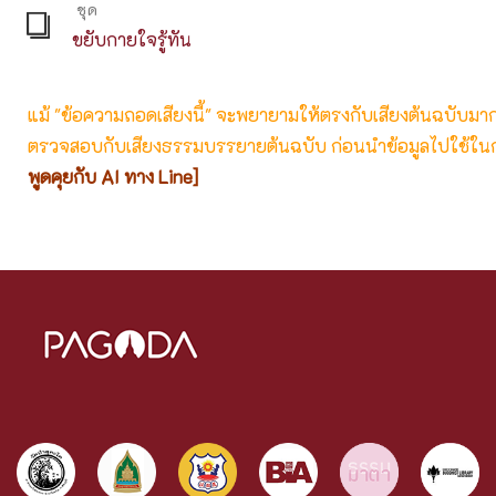
ชุด
ขยับกายใจรู้ทัน
แม้ "ข้อความถอดเสียงนี้" จะพยายามให้ตรงกับเสียงต้นฉบับมากที่
ตรวจสอบกับเสียงธรรมบรรยายต้นฉบับ ก่อนนำข้อมูลไปใช้ในก
พูดคุยกับ AI ทาง Line]