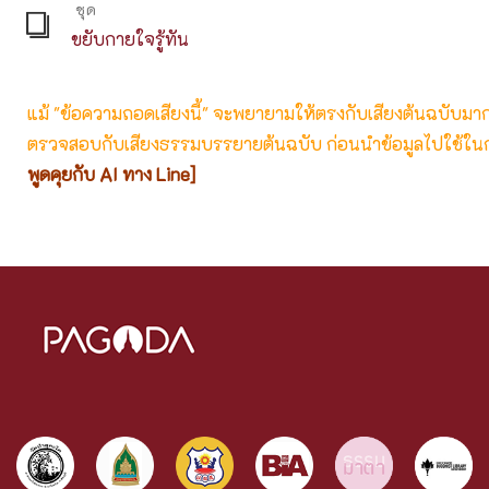
ชุด
ขยับกายใจรู้ทัน
แม้ "ข้อความถอดเสียงนี้" จะพยายามให้ตรงกับเสียงต้นฉบับมากที่
ตรวจสอบกับเสียงธรรมบรรยายต้นฉบับ ก่อนนำข้อมูลไปใช้ในก
พูดคุยกับ AI ทาง Line]