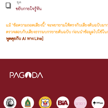
ชุด
ขยับกายใจรู้ทัน
แม้ "ข้อความถอดเสียงนี้" จะพยายามให้ตรงกับเสียงต้นฉบับมากที่
ตรวจสอบกับเสียงธรรมบรรยายต้นฉบับ ก่อนนำข้อมูลไปใช้ในก
พูดคุยกับ AI ทาง Line]