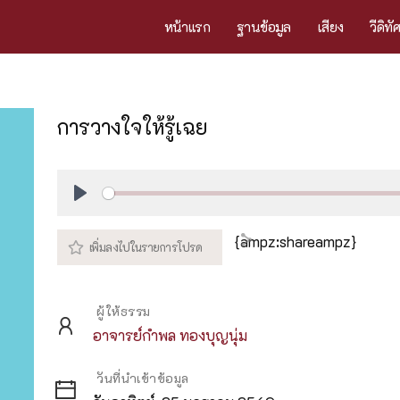
หน้าแรก
ฐานข้อมูล
เสียง
วีดิทั
การวางใจให้รู้เฉย
Play
{ampz:shareampz}
ผู้ให้ธรรม
อาจารย์กำพล ทองบุญนุ่ม
วันที่นำเข้าข้อมูล