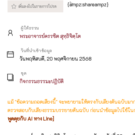
{ampz:shareampz}
ผู้ให้ธรรม
พระอาจารย์ครรชิต สุทฺธิจิตฺโต
วันที่นำเข้าข้อมูล
วันพฤหัสบดี, 20 พฤศจิกายน 2568
ชุด
กิจกรรมธรรมะปฏิบัติ
แม้ "ข้อความถอดเสียงนี้" จะพยายามให้ตรงกับเสียงต้นฉบับมากที่
ตรวจสอบกับเสียงธรรมบรรยายต้นฉบับ ก่อนนำข้อมูลไปใช้ในก
พูดคุยกับ AI ทาง Line]