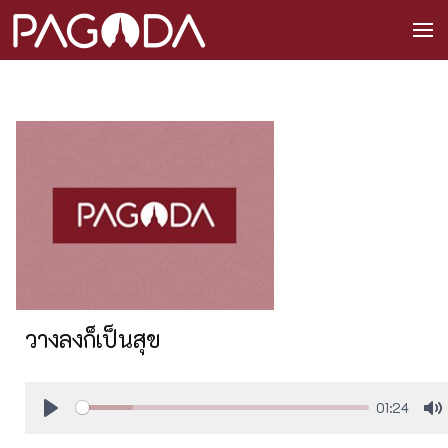
วางลงก็เป็นสุข
01:24
Play
M