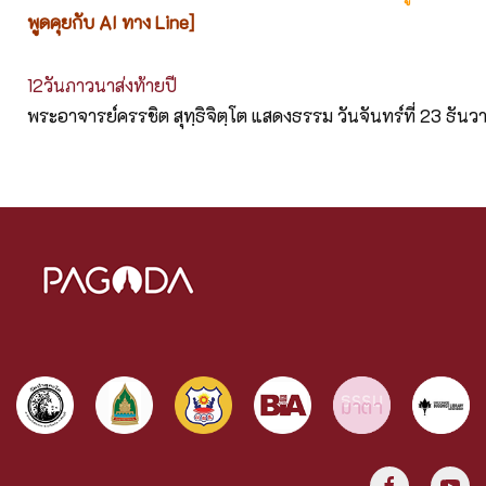
พูดคุยกับ AI ทาง Line]
12วันภาวนาส่งท้ายปี
พระอาจารย์ครรชิต สุทฺธิจิตฺโต แสดงธรรม วันจันทร์ที่ 23 ธั