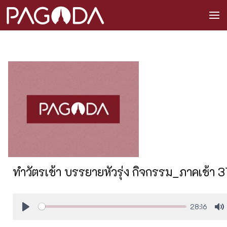
ทำวัตรเช้า บรรยายหัวรุ่ง กิจกรรม_ภาคเช้า
28:16
Play
M