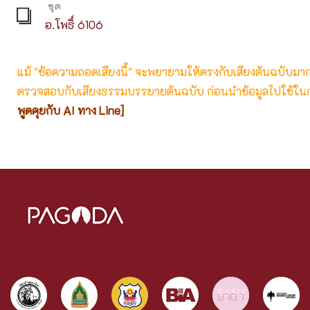
ชุด
อ.โพธิ์ 6106
แม้ "ข้อความถอดเสียงนี้" จะพยายามให้ตรงกับเสียงต้นฉบับมากที่
ตรวจสอบกับเสียงธรรมบรรยายต้นฉบับ ก่อนนำข้อมูลไปใช้ในก
พูดคุยกับ AI ทาง Line]