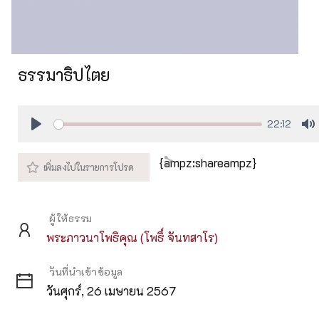
ธรรมาธิปไตย
22:12
Play
M
{ampz:shareampz}
ผู้ให้ธรรม
พระภาวนาโพธิคุณ (โพธิ์ จันทสาโร)
วันที่นำเข้าข้อมูล
วันศุกร์, 26 เมษายน 2567