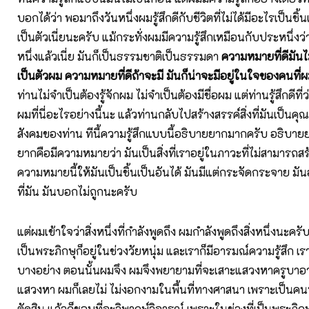
บอกได้ว่า พอมาถึงวันหนึ่งผมรู้สึกดีกับชีวิตที่ไม่ได้มีอะไรเป็นชิ้น
เป็นตัวเนี่ยนะครับ
แม้กระทั่งผมมีความรู้สึกเหมือนกับประหนึ่งว่
หนึ่งแล้วเนี่ย มันก็เป็นธรรมชาติเป็นธรรมดา
ความหมายที่ดีมันไม
เป็นตัวผม ความหมายที่ดีถ้าจะมี มันก็น่าจะมีอยู่ในใจของคนที่
ท่านไม่จำเป็นต้องรู้จักผม ไม่จำเป็นต้องมีชื่อผม แต่ท่านรู้สึกดีที่ว
ผมที่นี่อะไรอย่างนี้นะ แล้วท่านกลับไปสร้างสรรค์สิ่งที่มันเป็น
สังคมของท่าน
ทีนี้ความรู้สึกแบบนี้อธิบายยากมากครับ อธิบาย
ยากคือมีความหมายว่า มันเป็นสิ่งที่เราอยู่ในภาวะที่ไม่สามารถส
ความหมายนี้ให้มันเป็นชิ้นเป็นอันได้ มันมีแต่กระจัดกระจาย ม
ที่มัน มันบอกไม่ถูกนะครับ
แต่ผมเข้าใจว่าสิ่งหนึ่งที่กำลังพูดถึง
ผมกำลังพูดถึงสิ่งหนึ่งนะคร
เป็นพระภิกษุก็อยู่ในช่วงวัยหนุ่ม และเราก็มีอารมณ์ความรู้สึก เ
บางอย่าง ตอนนั้นผมจึง ผมจึงพยายามที่จะเสาะแสวงหาครูบาอาจ
แสวงหา ผมก็เลยไม่ ไม่งอกงามในพื้นที่ทางศาสนา เพราะเป็นคน
ตัดสิน แล้วก็ชอบที่จะวิพากษ์วิจารณ์ เพราะในช่วงที่เป็นพระภิกษุ