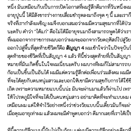
หนึ่ง มันเหมือนกับเป็นการเปิดโอกาสที่ผมรู้สึกดีมากที่วันหนึ่งผ
อายุปูนนี้ ได้มีสังขารร่างกายเสื่อมชำรุดลงมาถึงจุด ๆ นี้ และเรา
จริงที่เรากำลังเผชิญ ผมจึงบอกเสมอว่าผมมีความสุขมากที่ได้ป่วย 
นะครับ คำว่า "ได้แก่" คือไม่ได้มีอายุจนมาถึงสามารถพูดได้ว่าเรา
ที่ผมออกจากราชการผมบอกว่าผมจะออกจากวัยคฤหัสถ์ไปสู่วัย
ออกไปสู่พื้นที่สุดท้ายชีวิตก็คือ
สัญญา 4
ผมเข้าใจว่าในปัจจุบันนี
สุดท้ายของชีวิตที่เป็นสัญญา 4 แล้ว ทีนี้ช่วงสุดท้ายที่เป็นสัญญา
หมายที่มันเกิดขึ้นในใจผมเนี่ยนะครับ ผมบางทีผมก็ไม่สามารถบอ
ก้อนเป็นชิ้นเป็นอันได้ ผมมีแต่ความรู้สึกต่อเพื่อนร่วมสังคม ผมมีค
ที่จะได้คุยกับคนหนุ่มสาวและบอกให้เขามีความสุขกับการได้ใช้
เถิด เพราะความหมายแบบนั้นน่ะ มันจะผ่านมาแล้วก็ผ่านไป เพร
ให้โปรดภูมิใจที่จะได้เป็นคนหนุ่มสาว อย่ามาคิดที่จะทำแบบผม 
เหมือนผม แต่ให้จำไว้อย่างหนึ่งว่าช่วงวัยแบบนั้นเดี๋ยวมันก็จะผ
เมื่อคุณอายุเท่าผม แล้วผมจะมีคำพูดบอกว่า ดีมากเลยที่เราได้เป็นเ
ทีนี้ความรู้สึกแบบนี้มันไม่เป็นก้อน แต่ผมมีความรู้สึกอย่างเดีย