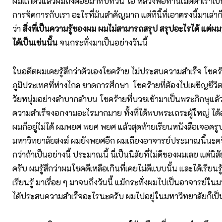
ผมแก่ตัวแล้วผมถึงค่อยมาทบทวน โอ้ หลวงพ่อท่านเมตตาเราเป็นที่
การจัดการกับเรา อะไรที่มันสำคัญมาก แต่ทีนี้ที่เอาตรงนี้มาเล่าก
ว่า
สิ่งที่เป็นความรู้ของผม ผมไม่สามารถสรุป สรุปอะไรได้ แต่ผมรู้
ได้เป็นเช่นนั้น
จนกระทั่งมาเป็นอย่างวันนี้
ในอดีตผมเคยรู้สึกว่าตัวเองโชคร้าย ไม่ประสบความสำเร็จ โชคร้
ภูมิประเทศที่ห่างไกล ขาดการศึกษา โชคร้ายที่ต้องไปเผชิญชีวิ
วัยหนุ่มอย่างลำบากลำบน โชคร้ายที่บวชเข้ามาเป็นพระภิกษุแล้
ความสำเร็จงอกงามอะไรมากมาย ทั้งที่ได้พบพระเถระผู้ใหญ่ ได้อยู
ผมก็อยู่ไม่ได้ ผมพยศ พยศ พยศ แล้วสุดท้ายเรียนหนังสือเจอครู
มหาวิทยาลัยสงฆ์ ผมยังพยศอีก ผมเถียงอาจารย์ประมาณนี้นะครั
กว่าถ้าเป็นอย่างนี้ ประมาณนี้ นี่เป็นนิสัยที่ไม่ดีของผมเลย แต่นิสัย
ครับ ผมรู้สึกว่าผมโชคดีเหลือเกินที่เคยไม่ดีแบบนั้น และได้เรียนรู้ ไ
เรียนรู้ มาเรื่อย ๆ มาจนถึงวันนี้ แม้กระทั่งผมไปเป็นอาจารย์ในม
ได้ประสบความสำเร็จอะไรนะครับ ผมไปอยู่ในมหาวิทยาลัยก็