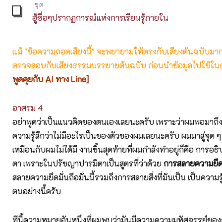
ชุด
ฮู้ซื่อๆปรากฏการณ์แห่งการเรียนรู้ภายใน
แม้ "ข้อความถอดเสียงนี้" จะพยายามให้ตรงกับเสียงต้นฉบับมากที่
ตรวจสอบกับเสียงธรรมบรรยายต้นฉบับ ก่อนนำข้อมูลไปใช้ในก
พูดคุยกับ AI ทาง Line]
อาศรม 4
อย่าพูดว่าเป็นแนวคิดของตนเองเลยนะครับ เพราะว่าผมพอมาถึงจุ
ความรู้สึกว่าไม่มีอะไรเป็นของตัวของผมเลยนะครับ ผมมาสู่จุด ๆ ห
เหมือนกับผมไม่ได้มี งานชิ้นสุดท้ายที่ผมกำลังทำอยู่ก็คือ การ
ตา เพราะในปรัชญาปารมิตาเป็นสูตรที่ว่าด้วย
การสลายความยึดมั
สลายความยึดมั่นถือมั่นนี้รวมถึงการสลายสิ่งที่มันเป็น เป็นความรู้สึ
ตนอย่างนี้ครับ
ทีนี้ความหมายอันหนึ่งที่ผมพบว่ามันมีความความมหัศจรรย์ของ