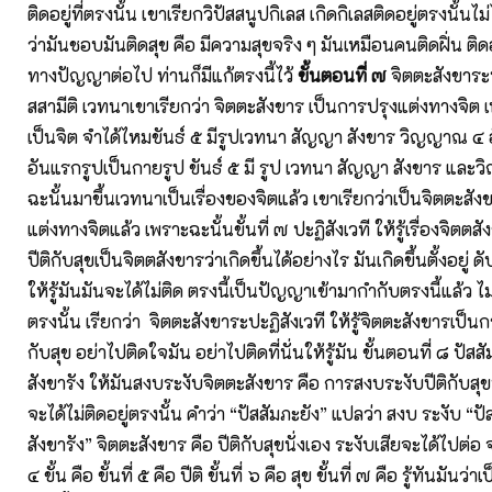
ติดอยู่ที่ตรงนั้น เขาเรียกวิปัสสนูปกิเลส เกิดกิเลสติดอยู่ตรงนั้
ว่ามันชอบมันติดสุข คือ มีความสุขจริง ๆ มันเหมือนคนติดฝิ่น ติดอ
ทางปัญญาต่อไป ท่านก็มีแก้ตรงนี้ไว้
ขั้นตอนที่ ๗
จิตตะสังขาระป
สสามีติ เวทนาเขาเรียกว่า จิตตะสังขาร เป็นการปรุงแต่งทางจิต 
เป็นจิต จำได้ไหมขันธ์ ๕ มีรูปเวทนา สัญญา สังขาร วิญญาณ ๔ อั
อันแรกรูปเป็นกายรูป ขันธ์ ๕ มี รูป เวทนา สัญญา สังขาร แล
ฉะนั้นมาขึ้นเวทนาเป็นเรื่องของจิตแล้ว เขาเรียกว่าเป็นจิตตะสัง
แต่งทางจิตแล้ว เพราะฉะนั้นขั้นที่ ๗ ปะฏิสังเวที ให้รู้เรื่องจิตตสั
ปีติกับสุขเป็นจิตตสังขารว่าเกิดขึ้นได้อย่างไร มันเกิดขึ้นตั้งอยู่ ดั
ให้รู้มันมันจะได้ไม่ติด ตรงนี้เป็นปัญญาเข้ามากำกับตรงนี้แล้ว ไ
ตรงนั้น เรียกว่า จิตตะสังขาระปะฏิสังเวที ให้รู้จิตตะสังขารเป็นกา
กับสุข อย่าไปติดใจมัน อย่าไปติดที่นั่นให้รู้มัน ขั้นตอนที่ ๘ ปัสส
สังขารัง ให้มันสงบระงับจิตตะสังขาร คือ การสงบระงับปีติกับสุข
จะได้ไม่ติดอยู่ตรงนั้น คำว่า “ปัสสัมภะยัง” แปลว่า สงบ ระงับ “ปั
สังขารัง” จิตตะสังขาร คือ ปีติกับสุขนั่งเอง ระงับเสียจะได้ไปต
๔ ขั้น คือ ขั้นที่ ๕ คือ ปีติ ขั้นที่ ๖ คือ สุข ขั้นที่ ๗ คือ รู้ทันมันว