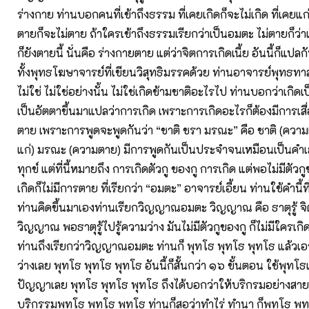
ร่างกาย ท่านบอกคนที่เข้าถึงธรรม ที่เคยเกิดก็จะไม่เกิด ที่เคยแก่
ตายก็จะไม่ตาย ถ้าใครเข้าถึงธรรมเรียกว่าเป็นอมตะ ไม่ตายก็ว่าเ
ก็ยังตายนี้ นั่นคือ ร่างกายตาย แต่ว่าจิตการเกิดเนี้ย อันนี้ก็แปล
ทั้งพุทธโฆษาจารย์ที่เขียนวิสุทธิมรรคด้วย ท่านอาจารย์พุทธท
ไม่ใช่ ไม่ใช่อย่างนั้น ไม่ใช่เกิดข้ามชาติอะไรไป ท่านบอกว่าเกิดเป
เป็นอัตตาขึ้นมาแปลว่าการเกิด เพราะการเกิดอะไรก็ต้องมีการเสื่
ตาย เพราะการพูดจะพูดกันว่า “ชาติ ชรา มรณะ” คือ ชาติ (ความ
แก่) มรณะ (ความตาย) มีการพูดกันเป็นประจำจนเหมือนเป็นคำเ
ทุกข์ แต่ที่นี้หมายถึง การเกิดตัวกู ของกู การเกิด แต่พอไม่มีตัวกู
เกิดก็ไม่มีการตาย ที่เรียกว่า “อมตะ” อาจารย์เอี้ยน ท่านใช้คำนี้
ท่านคิดขึ้นมาเองท่านเรียกวิญญาณอมตะ วิญญาณ คือ ธาตุรู้ จิต ค
วิญญาณ พอธาตุรู้ไปรู้ความว่าง มันไม่มีตัวกูของกู ก็ไม่มีใครเกิ
ท่านถึงเรียกว่าวิญญาณอมตะ ท่านก็ พุทโธ พุทโธ พุทโธ แล้วเอา
ว่างเลย พุทโธ พุทโธ พุทโธ อันนี้ก็สั้นกว่า ๑๖ ขั้นตอน ใช้พุทโ
ปัญญาเลย พุทโธ พุทโธ พุทโธ ถึงได้บอกว่าให้บริกรมอย่างสาย
บริกรรมพุทโธ พุทโธ พุทโธ ท่านก็สอว่าทำไร่ ทำนา ก็พุทโธ พุ