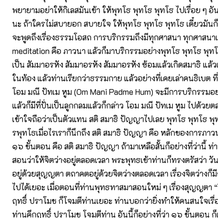
พยายามอย่าให้กิเลสมันเข้า ให้พุทโธ พุทโธ พุทโธ ไปเรื่อย ๆ อัน
นะ ถ้าใครไม่สบายอก สบายใจ ให้พุทโธ พุทโธ พุทโธ เดี๋ยวมัน
จะพูดถึงเรื่องธรรมโอสถ การบริกรรมถึงมีทุกศาสนา ทุกศาสนาเ
meditation คือ ภาวนา แล้วก็มาบริกรรมอย่างพุทโธ พุทโธ พุท
เป็น สัมมาอรหัง สัมมาอรหัง สัมมาอรหัง ซ้อมแล้วเกิดสมาธิ แล้ว
ในท้อง แล้วท่านเรียกว่าธรรมกาย แล้วอย่างที่เคยเล่าคนธิเบต ท
โอม มณี ปัทเม หูม (Om Mani Padme Hum) จะมีการบริกรรมอย
แล้วก็มีที่ปั่นเป็นลูกกลมแล้วก็กล่าว โอม มณี ปัทเม หูม ไปด้วย
เข้าใจถือว่าเป็นตัวแทน สติ สมาธิ ปัญญาไปเลย พุทโธ พุทโธ พุ
รพุทโธเมื่อไรเราก็นึกถึง สติ สมาธิ ปัญญา คือ หลักของการภาวนา
๑๖ ขั้นตอน คือ สติ สมาธิ ปัญญา ถ้ามาเหลือสั้นก็อย่างที่ว่านี้ 
สอนว่าให้จิตว่างอยู่ตลอดเวลา พระพุทธเข้าท่านก็ทรงตรัสว่า วั
อยู่ด้วยสุญญตา ตถาคตอยู่ด้วยจิตว่างตลอดเวลา เรื่องจิตว่างก
ไปได้เยอะ เมื่อตอนที่ท่านพุทธทาสมาสอนใหม่ ๆ เรื่องสุญญตา “จ
ฤทธิ์ ปราโมช ก็โจมตีท่านเยอะ ท่านบอกว่ายิ่งทำให้คนสนใจเรื่องจิ
ท่านคึกฤทธิ์ ปราโมช โจมตีท่าน อันนี้ก็อย่างที่ว่า ๑๖ ขั้นตอน ก