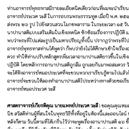
ท่านอาจารย์พุทธทาสมีรายละเอียดนิดเดียวก่อนที่ผมจะนำเรียน
อาจารย์ประเวศ วะสี ในการอบรมพระธรรมทูต เมื่อปี พ.ศ. ๒๕๑๐
ส่งพระ ๒๖ รูป ไปยังสวนสวนโมกขพลาราม ในระยะเวลา ๑๕ วัน
นาปานาสติแบบเสริมเติมในเชิงเทคนิค ซักซ้อมเรื่องการปฏิบัติ 
พบว่าพระที่ไปแต่ละรูปเป็นมหาเปรียญทั้งนั้น ปรากฏว่าพระที่ไปท
อาจารย์พุทธทาสท่านได้พูดว่า ก็พบว่ายังไม่ได้ศึกษาเข้าใจเรื่อง
ควร ทำให้ท่านปรับหลักสูตรเพิ่มเวลาอานาปานสติยาวขึ้นในเชิง
ปฏิบัติ โดยหลักการอานาปานสติถูกลืม ถูกเลยกันมาพอสมควร วันน
จะได้ฟังอาจารย์หมอประเวศที่จะชวนพวกเราเรียนรู้ตามไปแล้วก็
อาจารย์จะชวนให้ลองทำอานาปานสติไประหว่างทางด้วยขอเรีย
อาจารย์หมอประเวศ วะสี
ศาสตราจารย์เกียรติคุณ นายแพทย์ประเวศ วะสี :
ขอคุณคุณหมอ
นิช สวัสดีท่านผู้ที่สนใจในพุทธวิธีทั้งที่อยู่ในห้องนี้และออนไลน
หลังก็ตาม วันนี้ตามที่ได้เกริ่นไว้ว่าจะพูดเรื่องอานาปานสติ ๑๖ ข