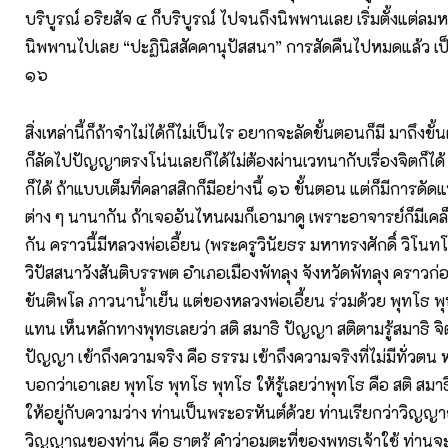
บริบูรณ์ อริยสัจ ๔ ก็บริบูรณ์ ไปจนถึงนิพพานเลย เริ่มตั้งแต่ล
นิพพานไปเลย “ปะฏินิสสัคคานุปัสสนา” การสัดคืนไปหมดแล้ว เป็
๑๖
สิ่งเหล่านี้ก็ถ้าจำไม่ได้ก็ไม่เป็นไร อยากจะลัดขั้นตอนก็มี มาถึงข
ก็ลัดไปปัญญาตรงโน่นเลยก็ได้ไม่ต้องผ่านเวทนากับเรื่องจิตก็ได
ก็ได้ ถ้าแบบเต็มที่คลาสสิกก็มีอย่างนี้ ๑๖ ขั้นตอน แต่ก็มีการดัด
ต่าง ๆ นานากัน ถ้าเจออันไหนผมก็เอามาดู เพราะอาจารย์ก็มีเคล็ด
กัน คราวนี้มีหลวงพ่อเอี้ยน (พระครูวินัยธร มหาทรงศักดิ์ วิโนท
วิปัสสนาวังสันติบรรพต อำเภอเมืองพัทลุง จังหวัดพัทลุง คราวก่
ขันติพโล ภาวนาน้ำเย็น แต่ของหลวงพ่อเอี้ยน ร่วมด้วย พุทโธ พ
แทน เห็นหลักทางพุทธเลยว่า สติ สมาธิ ปัญญา สติตามรู้สมาธิ จิ
ปัญญา เข้าถึงความจริง คือ ธรรม เข้าถึงความจริงที่ไม่มีทั่วตน 
บอกว่าเอาเลย พุทโธ พุทโธ พุทโธ ให้รู้เลยว่าพุทโธ คือ สติ สมา
ให้อยู่กับความว่าง ท่านเป็นพระอรหันต์ด้วย ท่านเรียกว่าวิญ
วิญญาณของท่าน คือ ธาตุรู้ คำว่าอมตะที่ของพุทธเจ้าใช้ ท่านจ