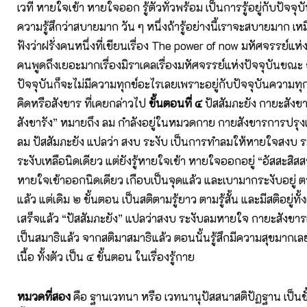
เวที หายใจเข้า หายใจออก รู้ตัวทั่วพร้อม เป็นการรู้อยู่กับปัจจ
ความรู้สึกว่าสบายมาก วัน ๆ หนึ่งถ้ารู้อย่างนี้เราจะสบายมาก เหม
ฟังว่าฝรั่งคนหนึ่งที่เขียนเรื่อง The power of now มหัศจรรย์แห่
คนพูดถึงเยอะมากเรื่องมิราเคลเรื่องมหัศจรรย์แห่งปัจจุบันขณะ ถ้า
ปัจจุบันก็จะไม่มีความทุกข์อะไรเลยเพราะอยู่กับปัจจุบันความท
คิดหรือสังขาร ที่เคยกล่าวไป
ขั้นตอนที่ ๔
ปัสสัมภะยัง กายะสังขา
สังขารัง” หมายถึง ลม กำลังอยู่ในหมวดกาย กายสังขารการปรุง
ลม ปัสสัมภะยัง แปลว่า สงบ ระงับ เป็นการทำลมให้หายใจสงบ ระง
ระงับเหลือนิดเดียว แต่ยังรู้หายใจเข้า หายใจออกอยู่ “อัสสะสิสสามี
หายใจเข้าออกนิดเดียว เกือบเป็นจุดแล้ว และเบามากระงับอยู่ ตร
แล้ว แต่เดิม ๒ ขั้นตอน เป็นสติตามรู้ยาว ตามรู้สั้น และมีสติอยู่ทั
เสร็จแล้ว “ปัสสัมภะยัง” แปลว่าสงบ ระงับลมหายใจ กายะสังขา
เป็นสมาธิแล้ว จากสติมาสมาธิแล้ว ตอนนั้นรู้สึกมีความสุขมากเลย
เนื้อ ทั้งตัว เป็น ๔ ขั้นตอน ในเรื่องรู้กาย
หมวดที่สอง
คือ ฐานเวทนา หรือ เวทนานุปัสสนาสติปัฏฐาน เป็นขั