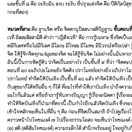
และขั้นที่ ๘ คือ ระงับมัน สงบ ระงับ ที่ปรุงแต่งจิต คือ ปีติกัลป์ส
กกะที่สอง)
หมวดที่สาม
คือ ฐานจิต หรือ จิตตานุปัสสนาสติปัฏฐาน
ขั้นตอนที
เวที อัสสะสิสสามีติ คำว่า “ปฏิสังเวที” คือ การรู้เฉพาะ ซึ่งจิตเป็นอย
ตมีกิเลศหรือไม่มีกิเลศ มีโลภะ มีโทสะ มีโมหะ มีนิวรณ์หรือเปล่า
จิต ให้รู้จักจิตทุกแง่มุมของจิต จะได้รู้ทันจิต ไม่อย่างนั้นมันพาเ
อันนี้เป็นการหัดรู้ตัว ว่าจิตเป็นอย่างไร เป็นขั้นที่ ๙ ที่ว่า “จิตตะป
ตอนที่ ๑๐ อะภิปปะโมทะยัง จิตตัง ปราโมทย์อย่างยิ่ง อภิปราโม
ปราโมทย์ ทำจิตให้บันเทิง เป็นขั้นที่ ๑๐ แล้ว ทำจิตให้บันเทิง เป
กับสุขมาก็ได้หรืออื่น ๆ ก็ได้ ที่อะไรที่ทำให้เราบันเทิง นำถึงความด
อะไรก็แล้วแต่ หรือถ้าเรารู้ทันทางปัญญา รู้เรื่องอนัตตา รู้เรื่องอ
ทำให้จิตบันเทิงก็นำมาที่ตรงนี้ เป็นกำไรอีกแล้วจิตบันเทิง ซึ่งจ
เข้าใจหลักจะเห็นในที่อื่น ๆ คือ ก่อนที่จิตเป็นสมาธิ ถ้าไปดูเรื่อ
คราวหน้าไปโพชฌงค์ ๗ ไปเรื่องธรรมโอสถ จะเห็นว่าโพชฌงค
(๑) สติ (สติสัมโพชฌงค์) ความระลึกได้ สำนึกพร้อมอยู่ ใจอยู่กับกิจ