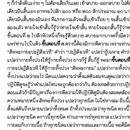
ๆ ก็กำลังดีนะง่าย ๆ ไม่ต้องเสียเงินเลย เข้าสบาย-ออกสบาย ไม่ต้อ
เดียวมันสั้นเอง อาจจะไปสัก ๑๐๐ หรือ ๒๐๐ สักประมาณ ๑๐ นาท
เดียวมันสั้นของมันเอง ทีแรกยาวแล้วจะสั้นเข้าเรื่อย ๆ จะสั้นเข้าเรื
สองแล้ว หายใจเข้าสั้นก็รู้ว่าหายใจเข้าสั้น หายใจออกสั้นก็รู้ว่
ขั้นตอนที่ ๒ ไปสักพักหนึ่งก็จะรู้สึกสบาย สบายมากบางครั้งมีควา
แพร่ซ่านไปในตัว
ขั้นตอนที่ ๓
ตรงนี้ต้องมีการตีความ เพราะท่า
“สัพพะกายะปะฏิสังเวที” คำว่า “ปะฏิสังเวที” แปลว่ารู้เฉพาะ คำว
แปลว่ากายทั้งปวงให้รู้กายทั้งปวง ยาวก็รู้ สั้นก็รู้ พอมา
ขั้นตอนที
กายะปะฏิสังเวที ให้รู้กายทั้งปวง “สัพพะกายะ” แปลว่ากายทั้งป
ทั้งปวงแปลว่าอะไร มีคนแปลความว่าตั้งแต่ต้นลมจนสุดแปลว่าก
ปฏิบัติดูจะรู้ว่าคำแปลไหนจะถูกต้องกว่ากัน ต้องเทสด้วยการปฏิบ
สอนแล้วถ้ามีปัญหาเรื่องการตีความให้ปฏิบัติดูมันต้องสอดคล้อง
ความหมายหนึ่ง สัพพะทั้งปวง แปลว่าทุกชนิด ไม่ใช่ทางลม อันนี้
ตั้งแต่ต้นถึงปลายแปลว่าทั้งหมด ถ้าทั้งปวงแปลว่าทุกชนิด ตรงนี้
แปลว่าทุกชนิด คราวนี้ทุกชนิด ท่านอาจารย์พุทธทาส แปลว่ากาย
กายลมกับกายเนื้อ ถ้าทุกชนิดแปลว่ากายลมและกายเนื้อ พอดีมีค