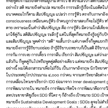
ที่จะพูดถึง ก็มีเรื่องค้างที่มีผู้ถาม ค้างไว้ ๒ ครั้งแล้วว่า สติกับส
อย่างไร สติ หมายถึงคำแปล หมายถึง การระลึกรู้เรื่องในอดีตใน
อนาคตอะไรก็ตาม สัมปชัญญะ แปลว่า การรู้ตัว ตรงกับภาษาอังกฤ
consciousness เหมือนคนรู้ตัว ถ้าคนถูกว่ายาสลบก็จะไม่รู้ตัว หร
ตาย เพราะฉะนั้นคำว่าสัมปชัญญะ คือ การรู้ตัว มีความใกล้เคี
มาใช้คู่กัน สติสัมปชัญญะ ระลึกรู้ แต่ในที่สุดก็หมายถึงรู้อยู่กับปัจ
และสัมปชัญญะ พูดคำว่า “สติ” จะสั้นกว่า แต่บางครั้งก็พูดแยก
หมายถึงการรู้อิริยาบถย่อย ถ้ารู้อิริยาบถหยาบก็เป็นสติ อิริยาบ
การก้ม การเงย การเคี้ยว การกลืน เรียกว่า สัมปชัญญะ แต่ว่าเอ
แล้วกัน ก็พูดคู่กันไปหรือพูดคู่สติอย่างเดียว แต่หมายถึง สัมปช
อย่างนี้ ผมได้เอกสารมาเพื่อไม่กี่วัน เป็นภาษาอังกฤษ นักวิทยา
ในประเทศยุโรปประมาณ ๔,๐๐๐ กว่าคน จากมหาวิทยาลัยต่าง ๆ 
การเคลื่อนไหวเขาเรียกว่า IDG ย่อมาจาก Inner development 
การพัฒนาภายใน หมายถึง การพัฒนาจิตใจ การพัฒนาคือการวิวั
สหประชาชาติชูเรื่อง SDG ที่ใคร ๆ ก็อ้างถึง เป้าหมาย SDG เป
หมายถึง Sustainable Development Goals : SDGs ดูจะไม่สำเร