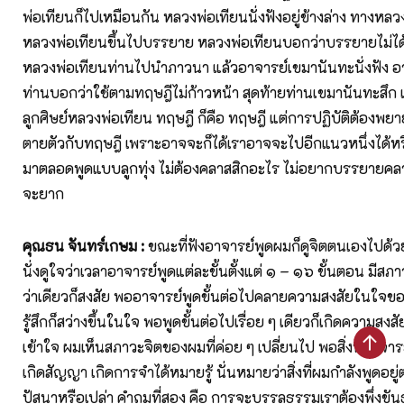
พ่อเทียนก็ไปเหมือนกัน หลวงพ่อเทียนนั่งฟังอยู่ข้างล่าง ทางหล
หลวงพ่อเทียนขึ้นไปบรรยาย หลวงพ่อเทียนบอกว่าบรรยายไม่ได้ แ
หลวงพ่อเทียนท่านไปนำภาวนา แล้วอาจารย์เขมานันทะนั่งฟัง 
ท่านบอกว่าใช้ตามทฤษฎีไม่ก้าวหน้า สุดท้ายท่านเขมานันทะสึก 
ลูกศิษย์หลวงพ่อเทียน ทฤษฎี ก็คือ ทฤษฎี แต่การปฏิบัติต้องพย
ตายตัวกับทฤษฎี เพราะอาจจะก็ได้เราอาจจะไปอีกแนวหนึ่งได้หรื
มาตลอดพูดแบบลูกทุ่ง ไม่ต้องคลาสสิกอะไร ไม่อยากบรรยายคลา
จะยาก
คุณธน จันทร์เกษม :
ขณะที่ฟังอาจารย์พูดผมก็ดูจิตตนเองไปด้วย
นั่งดูใจว่าเวลาอาจารย์พูดแต่ละขั้นตั้งแต่ ๑ – ๑๖ ขั้นตอน มีสภา
ว่าเดียวก็สงสัย พออาจารย์พูดขั้นต่อไปคลายความสงสัยในใจข
รู้สึกก็สว่างขึ้นในใจ พอพูดขั้นต่อไปเรื่อย ๆ เดียวก็เกิดความสงส
เข้าใจ ผมเห็นสภาวะจิตของผมที่ค่อย ๆ เปลี่ยนไป พอสิ่งที่อาจ
เกิดสัญญา เกิดการจำได้หมายรู้ นั่นหมายว่าสิ่งที่ผมกำลังพูดอยู่
ปัสนาหรือเปล่า คำถมที่สอง คือ การจะบรรลุธรรมเราต้องพึ่งขัน