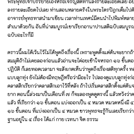
พระพุทธเจ้าบรรยายเองหรือเจริญสติท่านลงรายละเอียดเลย อ
ลงรายละเอียดไปเลย ท่านสอนหลายครังในพระไตรปิฎกเต็มไปด้วย
อาจารย์พุทธทาสนำมาเขียน เวลาท่านเทศน์มีคนนำไปพิมพ์หลา
สำเนาด้วยกัน อันที่น่าสมบูรณ์เขาเรียกอานาปานสติฉบับสมบูรณ์
ฉบับอะไรก็มี
คราวนี้ผมได้เว้นไว้ไม่ได้พูดถึงเรื่องนี้ เพราะพูดตั้งแต่ต้นจะยาก
สมมุติถ้าไม่เคยลองก่อนแล้วอ่านจะไค่อยเข้าใจหรอก ๑๖ ขั้นต
ปฏิบัติ ก็เลยทอดเวลามา จะสังเกตเห็นว่าพูดถึงเรื่องสติทุกครั้ง
แบบลูกทุ่ง ยังไม่ต้องมีทฤษฎีหรือว่ามีอะไร ไปลองดูแบบลูกทุ่ง
คลาสสิกเรียกว่าคลาสสิกเอาไว้ที่หลัง ถ้าไปเริ่มคลาสสิกตั้งแต่ต้น
ยาก ตอนนี้ล่วงมาเป็นเดือนที่ ๗ ก็จะลองพูดดูตรงนี้ แล้วหวังว่
แล้ว ที่เรียกว่า ๑๖ ขั้นตอน แบ่งออกเป็น ๔ หมวด หมวดหนึ่งมี 
๑๖ ขั้นตอน ที่แบ่งออกเป็น ๔ หมวด ชาวพุทธจะรู้กันเลยเรียกว่า
ฐานอยู่ใน ๔ เรื่อง ได้แก่ กาย เวทนา จิต ธรรม