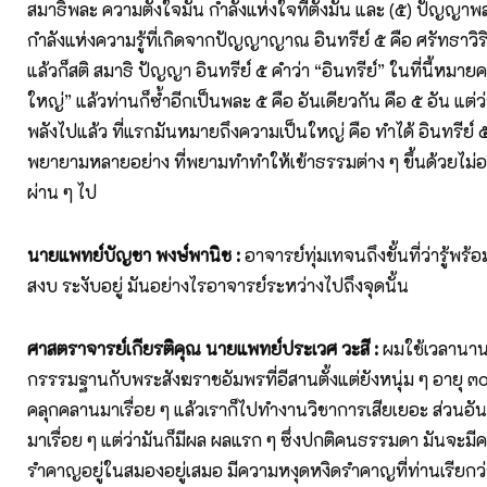
สมาธิพละ ความตั้งใจมั่น กำลังแห่งใจที่ตั้งมั่น และ (๕) ปัญญา
กำลังแห่งความรู้ที่เกิดจากปัญญาญาณ อินทรีย์ ๕ คือ ศรัทธาวิ
แล้วก็สติ สมาธิ ปัญญา อินทรีย์ ๕ คำว่า “อินทรีย์” ในที่นี้หมาย
ใหญ่” แล้วท่านก็ซ้ำอีกเป็นพละ ๕ คือ อันเดียวกัน คือ ๕ อัน แต่
พลังไปแล้ว ที่แรกมันหมายถึงความเป็นใหญ่ คือ ทำได้ อินทรีย์ 
พยายามหลายอย่าง ที่พยามทำทำให้เข้าธรรมต่าง ๆ ขึ้นด้วยไม่อย
ผ่าน ๆ ไป
นายแพทย์บัญชา พงษ์พานิช :
อาจารย์ทุ่มเทจนถึงขั้นที่ว่ารู้พร้
สงบ ระงับอยู่ มันอย่างไรอาจารย์ระหว่างไปถึงจุดนั้น
ศาสตราจารย์เกียรติคุณ นายแพทย์ประเวศ วะสี :
ผมใช้เวลานา
กรรรมฐานกับพระสังฆราชอัมพรที่อีสานตั้งแต่ยังหนุ่ม ๆ อายุ ๓๐ 
คลุกคลานมาเรื่อย ๆ แล้วเราก็ไปทำงานวิชาการเสียเยอะ ส่วนอันน
มาเรื่อย ๆ แต่ว่ามันก็มีผล ผลแรก ๆ ซึ่งปกติคนธรรมดา มันจะมี
รำคาญอยู่ในสมองอยู่เสมอ มีความหงุดหงิดรำคาญที่ท่านเรียก