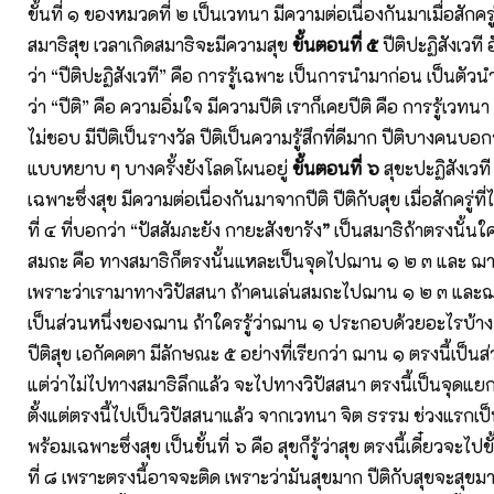
ขั้นที่ ๑ ของหมวดที่ ๒ เป็นเวทนา มีความต่อเนื่องกันมาเมื่อสักครู่
สมาธิสุข เวลาเกิดสมาธิจะมีความสุข
ขั้นตอนที่ ๕
ปีติปะฏิสังเวที 
ว่า “ปีติปะฏิสังเวที” คือ การรู้เฉพาะ เป็นการนำมาก่อน เป็นตั
ว่า “ปีติ” คือ ความอิ่มใจ มีความปีติ เราก็เคยปีติ คือ การรู้เวทนา
ไม่ชอบ มีปีติเป็นรางวัล ปีติเป็นความรู้สึกที่ดีมาก ปีติบางคนบอก
แบบหยาบ ๆ บางครั้งยังโลดโผนอยู่
ขั้นตอนที่ ๖
สุขะปะฏิสังเวที 
เฉพาะซึ่งสุข มีความต่อเนื่องกันมาจากปีติ ปีติกับสุข เมื่อสักครู่ที
ที่ ๔ ที่บอกว่า “ปัสสัมภะยัง กายะสังขารัง
”
เป็นสมาธิถ้าตรงนั้
สมถะ คือ ทางสมาธิก็ตรงนั้นแหละเป็นจุดไปฌาน ๑ ๒ ๓ และ ฌาน
เพราะว่าเรามาทางวิปัสสนา ถ้าคนเล่นสมถะไปฌาน ๑ ๒ ๓ และฌา
เป็นส่วนหนึ่งของฌาน ถ้าใครรู้ว่าฌาน ๑ ประกอบด้วยอะไรบ้าง ก
ปีติสุข เอกัคคตา มีลักษณะ ๕ อย่างที่เรียกว่า ฌาน ๑ ตรงนี้เป็
แต่ว่าไม่ไปทางสมาธิลึกแล้ว จะไปทางวิปัสสนา ตรงนี้เป็นจุดแย
ตั้งแต่ตรงนี้ไปเป็นวิปัสสนาแล้ว จากเวทนา จิต ธรรม ช่วงแรกเป็น
พร้อมเฉพาะซึ่งสุข เป็นขั้นที่ ๖ คือ สุขก็รู้ว่าสุข ตรงนี้เดี๋ยวจะไปขั
ที่ ๘ เพราะตรงนี้อาจจะติด เพราะว่ามันสุขมาก ปีติกับสุขจะสุ