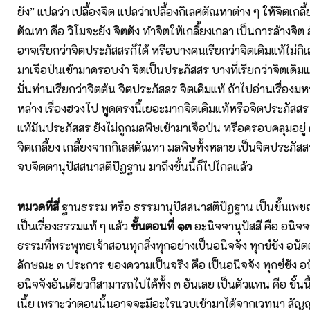
ยัง” แปลว่า เปลื้องจิต แปลว่าเปลื้องกิเลศตัณหาต่าง ๆ ให้จิตเกล
ตัณหา คือ วิโมจะยัง จิตตัง ทำจิตให้เกลี้ยงเกลา เป็นการล้างจิ
อาจเรียกว่าจิตประภัสสรก็ได้ หรือบางคนเรียกว่าจิตเดิมแท้ไม่กิเล
มาเจือป่นเข้ามาครอบงำ จิตเป็นประภัสสร บางที่เรียกว่าจิตเดิม
มั่นท่านเรียกว่าจิตต้น จิตประภัสสร จิตเดิมแท้ ถ้าไปอ่านเรื่องมห
หล่าง เรื่องฮวงโป พูดตรงนี้เยอะมากจิตเดิมแท้หรือจิตประภัสสร
แท้มันประภัสสร ยังไม่ถูกมลพิษเข้ามาเจือป่น หรือครอบคลุมอยู
จิตเกลี้ยง เกลี้ยงจากกิเลสตัณหา มลพิษทั้งหลาย เป็นจิตประภัสส
จบจิตตานุปัสสนาสติปัฏฐาน มาถึงขั้นนี้ก็ไปไกลแล้ว
หมวดที่สี่
ฐานธรรม หรือ ธรรมานุปัสสนาสติปัฏฐาน เป็นขั้นเ
เป็นเรื่องธรรมแท้ ๆ แล้ว
ขั้นตอนที่ ๑๓
อะนิจจานุปัสสี คือ อนิจ
ธรรมที่พระพุทธเจ้าสอนทุกสิ่งทุกอย่างเป็นอนิจจัง ทุกข์ขัง อนัต
ลักษณะ ๓ ประการ ของความเป็นจริง คือ เป็นอนิจจัง ทุกข์ขัง อ
อนิจจังอันเดียวก็สามารถไปได้ทั้ง ๓ อันเลย เป็นตัวแทน คือ ขั้นนี
เนี้ย เพราะว่าตอนนั้นอาจจะมีอะไรแวบเข้ามาได้จากเวทนา สัญญ