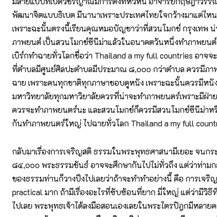
มีสายแบบทิเบตวชิรญาณมีการตั้งที่หัวหิน อาจารย์กฤษฎาวรร
พัฒนาจิตแบบธิเบต มีนานาเพราะประเทศไทยใจกว้างมาแต่ไหนแต
เพราะฉะนั้นตรงนี้เรียนคุณหมอบัญชาว่าที่สวนโมกข์ กรุงเทพ 
ภาพยนต์ เป็นสวนโมกข์ซีนีม่าแล้วในอนาคตวันหนึ่งทำภาพยนต
เบิร์กทำฉายทั่วโลกชื่อว่า Thailand a my full countries อาจ
ที่ตำบลมีศูนย์ศิลปะตำบลมีประมาณ ๘,๐๐๐ กว่าตำบล ควรมีภาพ
ฉาย เพราะคนทุกชาติทุกภาษาชอบดูหนัง เพราะฉะนั้นควรมีหนัง
มหาวิทยาลัยทุกมหาวิยาลัยควรที่น่าจะทำภาพยนตร์เพราะมีฝ่าย
ควรจะทำภาพยนตร์นะ และสวนโมกข์ก็ควรมีสวนโมกข์ซีนีม่าหร
กันทำภาพยนตร์ใหญ่ ไปฉายทั่วโลก Thailand a my full count
กลับมาเรื่องการเจริญสติ ธรรมในพระพุทธศาสนามีเยอะ จนกระทั
๘๔,๐๐๐ พระธรรมขันธ์ อาจจะศึกษากันไปไม่ทั่วถึง แต่ว่าท่
ของธรรมท่านก็วางปึงไปเลยว่าถ้าจะทำทำอย่างนี้ คือ การเจริญสติ
practical มาก ถ้ามีเรื่องอะไรที่ซับซ้อนที่ยาก มี่ใหญ่ แต่ว่ามีวิธีที
ไปเลย พระพุทธเจ้าได้ลงมือสอนเองเลยในพระไตรปิฎกมีหลายครั