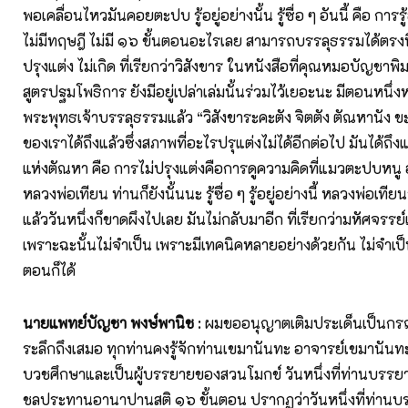
พอเคลื่อนไหวมันคอยตะปบ รู้อยู่อย่างนั้น รู้ซื่อ ๆ อันนี้ คือ การรู้
ไม่มีทฤษฎี ไม่มี ๑๖ ขั้นตอนอะไรเลย สามารถบรรลุธรรมได้ตรงนี
ปรุงแต่ง ไม่เกิด ที่เรียกว่าวิสังขาร ในหนังสือที่คุณหมอบัญชาพิม
สูตรปฐมโพธิการ ยังมีอยู่เปล่าเล่มนั้นร่วมไว้เยอะนะ มีตอนหนึ่งห
พระพุทธเจ้าบรรลุธรรมแล้ว “วิสังขาระคะตัง จิตตัง ตัณหานัง 
ของเราได้ถึงแล้วซึ่งสภาพที่อะไรปรุแต่งไม่ได้อีกต่อไป มันได้ถึงแ
แห่งตัณหา คือ การไม่ปรุงแต่งคือการดูความคิดที่แมวตะปบหน
หลวงพ่อเทียน ท่านก็ยังนั้นนะ รู้ซื่อ ๆ รู้อยู่อย่างนี้ หลวงพ่อเทีย
แล้ววันหนึ่งก็ขาดผึงไปเลย มันไม่กลับมาอีก ที่เรียกว่ามหัศจรร
เพราะฉะนั้นไม่จำเป็น เพราะมีเทคนิคหลายอย่างด้วยกัน ไม่จำเป็นต
ตอนก็ได้
นายแพทย์บัญชา พงษ์พานิช
: ผมขออนุญาตเติมประเด็นเป็นกรณี
ระลึกถึงเสมอ ทุกท่านคงรู้จักท่านเขมานันทะ อาจารย์เขมานันท
บวชศึกษาและเป็นผู้บรรยายของสวนโมกข์ วันหนึ่งที่ท่านบรรยา
ชลประทานอานาปานสติ ๑๖ ขั้นตอน ปรากฏว่าวันหนึ่งที่ท่านบร