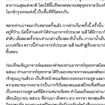
สาธารณสุขแห่งชาติ โดยใช้พื้นที่หอจดหมายเหตุพุทธทาส อิน
โมกข์กรุงเทพแห่งนี้ เป็นพื้นที่ที่นัดพบกัน
หลายท่านน่าจะมากันหลายครั้งแล้ว บางท่านก็มาครั้งนี้ ครั้งนั้
อยู่ที่บ้าน นัดนี้ท่านคงจำได้ท่านอาจารย์ประเวศ วะสี ได้มีการเ
ลำดับ เมื่อสองครั้งก่อนท่านกล่าวเรื่องสมาธิน้ำเย็น ภาวนาน้ำเย็น 
แบบเหวี่ยง คราวนี้ท่านอาจารย์ประเวศ วะสี จะเข้าสู่เรื่องอา
ขั้นตอน
ก่อนที่จะเชิญอาจารย์ผมขอยกคำของท่านอาจารย์พุทธทาสนิดหนึ่
๒๕๑๐ ท่านอาจารย์พุทธทาส ได้รับมอบหมายจากคณะสงฆ์ของ
เจ้าคุณญาณสังวร เป็นหัวหน้าคณะจัดอบรมพระธรรมทูต และการ
ความหมายมากเพราะว่าเป็นการริเริ่มของคณะสงฆ์ไทยที่เตรี
เป็นพระธรรมทูต แต่ที่มีความหมายพิเศษ ทำไมผมถึงผมมาอ่านก่อ
เดือนมิถุนายน ๒๕๖๖ ที่ผ่านมา เพิ่งครบ ๙๖ พรรษา ของสมเด็
วัจราชบพิธ ทางคณะสงฆ์วัดราชบพิธมีการพิมพ์หนังสือออกมาเล่