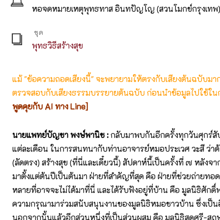
หอจดหมายเหตุพุทธทาส อินทปัญโญ (สวนโมกข์กรุงเทพ
ชุด
พุทธวิธีสร้างสุข
แม้ "ข้อความถอดเสียงนี้" จะพยายามให้ตรงกับเสียงต้นฉบับมากที่
ตรวจสอบกับเสียงธรรมบรรยายต้นฉบับ ก่อนนำข้อมูลไปใช้ในก
พูดคุยกับ AI ทาง Line]
นายแพทย์บัญชา พงษ์พานิช :
กลับมาพบกันอีกครั้งทุกวันศุกร์สั
แต่ละเดือน ในการสนทนากับท่านอาจารย์หมอประเวศ วะสี ว่าด้วย
(ลัดตรง) สร้างสุข (ที่นี่และเดี๋ยวนี้) สัปดาห์นี้เป็นครั้งที่ ๗ หลั
มาตั้งแต่ต้นปีเป็นต้นมา ฝ่ายที่สำคัญที่สุด คือ ฝ่ายที่ช่วยถ่ายท
หลายที่อาจจะไม่ได้มาที่นี่ และได้รับฟังอยู่ที่บ้าน คือ มูลนิธิศักดิ์
ความกรุณามาร่วมสนับสนุนงานของมูลนิธิหมอชาวบ้าน ซึ่งเป็นอ
นอกจากนั้นแล้วอีกส่วนหนึ่งที่เป็นส่วนผสม คือ มูลนิธิสดศรี-สฤษด