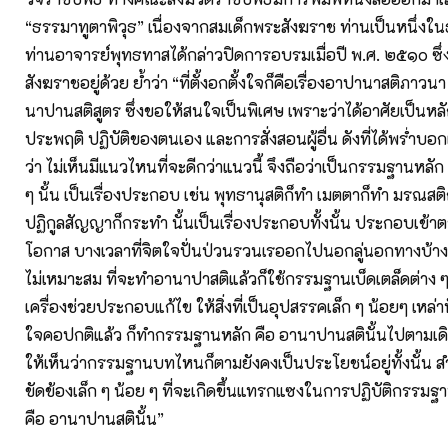
“ธรรมาทูตาพิวุธ” เนื่องจากสมเด็กพระสังฆราช ท่านเป็นหนึ่งใ
ท่านอาจารย์พุทธทาสได้กล่าวปิดการอบรมเมื่อปี พ.ศ. ๒๕๑๐ ซึ
สังฆราชอยู่ด้วย ย้ำว่า “ที่ตั้งอกตั้งใจก็คือเรื่องอาปานาสติภาวน
นาปานสติสูตร ซึ่งขอให้สนใจเป็นพิเศษ เพราะว่าได้อาศัยเป็นหล
ประพฤติ ปฏิบัติของตนเอง และการสั่งสอนผู้อื่น ดังที่ได้พร่ำบอ
ว่า ไม่เห็นมีแนวไหนที่จะดีกว่าแนวนี้ จึงถือว่าเป็นกรรมฐานหลั
ๆ นั้น เป็นเรื่องประกอบ เช่น พุทธานุสติก็ทำ เมตตาก็ทำ มรณสติ
ปฏิกูลสัญญาก็กระทำ นั้นเป็นเรื่องประกอบทั้งนั้น ประกอบเข้า
โอกาส บางเวลาที่จิตใจปั่นป่วนรวนเรออกไปนอกลู่นอกทางบ้าง 
ไม่เหมาะสม ที่จะทำอานาปาสติแล้วก็ใช้กรรมฐานเบ็ดเตล็ดต่าง ๆ 
เครื่องช่วยประกอบแก้ไข ให้สิ่งที่เป็นอุปสรรคเล็ก ๆ น้อยๆ เหล่าน
ใจคอปกติแล้ว ก็ทำกรรมฐานหลัก คือ อานาปานสตินั้นไปตามเดิ
ให้เห็นว่ากรรมฐานบทไหนก็ตามยังคงเป็นประโยชน์อยู่ทั้งนั้น ส
ขัดข้องเล็ก ๆ น้อย ๆ ที่จะเกิดขึ้นแทรกแซงในการปฏิบัติกรร
คือ อานาปานสตินั้น”