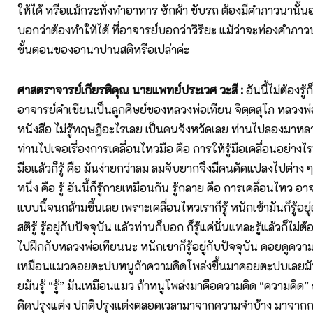
ให้ได้ หรือแม้กระทั่งทำอาหาร ซักผ้า ขับรถ ต้องมีคำภาวนานั้น
บอกว่าต้องทำให้ได้ ที่อาจารย์บอกว่าวิริยะ แม้ว่าจะท่องคำภา
ขั้นตอนของอานาปานสติหรือเปล่าค่ะ
ศาสตราจารย์เกียรติคุณ นายแพทย์ประเวศ วะสี :
อันนี้ไม่ต้องรู
อาจารย์คำเขียนเป็นลูกศิษย์ของหลวงพ่อเทียน จิตฺตสุโภ หลวงพ่อเ
หนังสือ ไม่รู้ทฤษฎีอะไรเลย เป็นคนจังหวัดเลย ท่านไปลองมาหล
ท่านไปเจอเรื่องการเคลื่อนไหวมือ คือ การให้รู้มือเคลื่อนอย่างไร
มือแล้วก็รู้ คือ มันง่ายกว่าลม ลมจับยากจึงมีคนดัดแปลงไปต่าง ๆ
หนึ่ง คือ รู้ อันนี้ก็รู้กายเหมือนกัน รู้กลาย คือ การเคลื่อนไหว 
แบบนี้จนกล้ามขึ้นเลย เพราะเคลื่อนไหวเราก็รู้ หนักเข้ามันก็รู้อยู
สติรู้ รู้อยู่กับปัจจุบัน แล้วท่านก็บอก ก็รู้แค่นั่นแหละรู้แล้วก็ไม
ไปฝึกกับหลวงพ่อเทียนนะ หนักเขาก็รู้อยู่กับปัจจุบัน คอยดูคว
เหมือนแมวคอยตะปบหนูถ้าความคิดโพล่งขึ้นมาคอยตะปบเลยมันก็หย
ยมันรู้ “รู้” มันเหมือนแมว ถ้าหนูโพล่งมาคือความคิด “ความคิด” 
คิดปรุงแต่ง ปกติปรุงแต่งตลอดเวลามาจากความจำบ้าง มาจากก