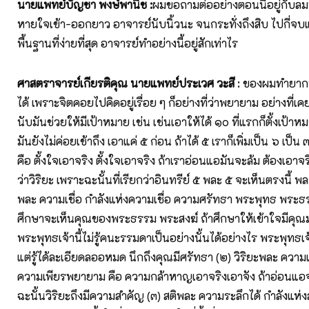
นายแพทย์บัญชา พงษ์พานิช :
ผมขอถามต่ออย่างตอนนี้อยู่กับล
หายใจเข้า-ออกยาว อาจารย์นับนิ้วนะ จนกระทั่งถึงสิบ ไปกี่จบแค่
พื้นฐานที่ง่ายที่สุด อาจารย์ทำอย่างนี้อยู่สักเท่าไร
ศาสตราจารย์เกียรติคุณ นายแพทย์ประเวศ วะสี
: ของผมทำยากท
ได้ เพราะจิตคอยไปคิดอยู่เรื่อย ๆ ก็อย่างที่ว่าพยายาม อย่างที่เคย
นับมันช่วยให้มีเป้าหมาย เช่น เช่นเอาให้ได้ ๑๐ ที่แรกก็ตั้งเป้าห
มันยังไม่ค่อยเช้าถึง เอาแค่ ๕ ก่อน ถ้าได้ ๕ เราก็เพิ่มเป็น ๖ เป็น ๗ 
คือ ตั้งใจเอาจริง ตั้งใจเอาจริง ถ้าเราอ่อนแอมันจะล้ม ต้องเอาจริ
ว่าวิริยะ เพราะฉะนั้นที่เรียกว่าอินทรีย์ ๕ พละ ๕ จะเห็นตรงนี้ พ
พละ ความเชื่อ กำลังแห่งความเชื่อ ความศรัทธา พระพุทธ พระธร
ศึกษาจะเห็นคุณของพระธรรม พระสงฆ์ ถ้าศึกษาให้เข้าใจมีคุณ
พระพุทธเจ้านี้ไม่รู้คนะรรมดาเป็นอย่างนั้นได้อย่างไร พระพุทธเจ
แต่รู้ได้ละเอียดลออหมด นึกถึงคุณมีศรัทธา (๒) วิริยะพละ ความเ
ความเพียรพยายาม คือ ความกล้าหาญเอาจริงเอาจัง ถ้าอ่อนแอจ
ฉะนั้นวิริยะถึงมีความสำคัญ (๓) สติพละ ความระลึกได้ กำลังแห่งสต