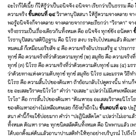
อะไรก็ได้เนี้ย ก็ให้รู้ว่าเป็นอนิจจัง อนิจจา เรียกว่าเป็นธรรม คือ ให
ความจริง
ขั้นตอนที่ ๑๔
วิราคานุปัสสนา ให้รู้ความจางคลาย จ
พอรู้อนิจจังก็จางคลาย จางคลายจากราคะเรียกว่า “วิราคา” จา
จริงธรรมเป็นเรื่องเดียวกันทั้งหมด คือ อนิจจัง ทุกข์ขัง อนัตตา
ข
โรธานุปัสสนาสติปัฎฐาน คือ นิโรธ สงบ ระงับไปหมดแล้ว ตัณห
หมดแล้ ก็เหมือนอริยสัจ ๔ คือ ความจริงอันประเสริฐ ๔ ประกา
ทุกข์ คือ ความจริงที่ว่าด้วยความทุกข์ (๒) สมุทัย คือ ความจริงที่
ทุกข์ (๓) นิโรธ คือ ความจริงที่ว่าด้วยความดับทุกข์ และ (๔) มรร
ว่าด้วยทางแห่งความดับทุกข์ ทุกข์ สมุทัย นิโรธ และมรรค วิธีท
นิโรธ คือ ความสิ้นไปของตัณหา ถ้าย้อนกลับไปดูตรงนั้น ท่านก
ยะ อะเสสะวิราคะนิโรโธ” คำว่า “อเสสะ” แปลว่าไม่มีเศษเหลือเลย
โรโธ” คือ การสิ้นไปของตัณหา “ตัณหายะ อะเสสะวิราคะนิโรโธ
ของตัณหาอย่างไม่เหลือเศษเลย ก็ยังย้ำอีกใน
ขั้นตอนที่ ๑๖
ปะฏิ
สนา คำนี้ก็จะใช้บ่อยมาก คำว่า “ปะฏินิสสัคโค” แปลว่าไม่เอาแล
ทั้งหมด ตัณหา ราคะ ทุกชนิดสลัดคืนทั้งหมด คือ นิพพานแล้ว เพ
ได้บอกตั้งแต่ต้นแล้วอานาปานสติทำให้ทุกอย่างบริบูรณ์ ไปถึง