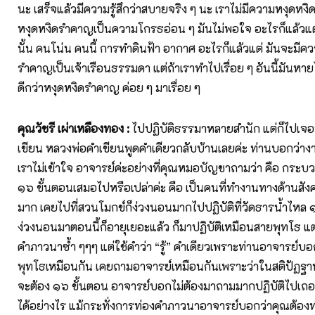
นะ เสร็จแล้วมีความรู้สึกว่าสบายจริง ๆ นะ เราไม่มีความหงุดห
หงุดหงิดรำคาญเป็นความโกรธอ่อน ๆ มันไม่พอใจ อะไรก็แล้วแ
นั้น คนโน่น คนนี้ การทำดินฟ้า อากาศ อะไรก็แล้วแต่ มันจะมีค
รำคาญเป็นเจ้าเรือนธรรมดา แต่ถ้าเราทำไปเรื่อย ๆ อันนี้มันหายไ
ดีกว่าหงุดหงิดรำคาญ ค่อย ๆ มาเรื่อย ๆ
คุณวัชรี เผ่าเหลืองทอง :
ไปปฏิบัติธรรมาหลายสำนัก แต่ก็ไปเจ
เขียน หลวงพ่อคำเขียนพูดคำเดียวกลับบ้านเลยค่ะ ท่านบอกว่างานย
เราไม่เข้าใจ อาจารย์ค่ะอย่างที่คุณหมอบัญชาถามว่า คือ กระบ
๑๖ ขั้นตอนเสมอไปหรือเปล่าค่ะ คือ เป็นคนที่ทำงานทางด้านสั
มาก เคยไปที่สวนโมกข์ก็ง่วงนอนมากไปปฏิบัติที่วัดธารน้ำไหล ๑๐
ง่วงนอนมาตอนนี้ก็อายุเยอะแล้ว ก็มาปฏิบัติเหมือนสายพุทโธ แต่ก
คำภาวนาซ้ำ ๆๆๆ แต่ใช้คำว่า “รู้” คำเดียวเพราะท่านอาจารย์บอกว
พุทโธเหมือนกัน เคยถามอาจารย์เหมือนกันเพราะว่าในสติปัฏฐ
จะต้อง ๑๖ ขั้นตอน อาจารย์บอกไม่ต้องมาถามมากปฏิบัติไปเถอะ
ได้อย่างไร แม้กระทั่งการท่องคำภาวนาอาจารย์บอกว่าคุณต้องทำใ