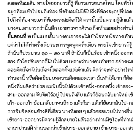
ตลอดที่ลมเดิน หายใจออกยาวก็รู้ ที่ยาวยาวขนาดไหน โดยทั่ว
จมูกที่ลมเข้าไปจนถึงท้อง ที่จริงลมไม่ได้ไปถึงที่ท้องจะอยู่ที่ปอด
ไปถึงที่ท้อง จะเอาที่ท้องตรงสะดือก็ได้ ตรงนั้นเป็นความรู้สึกแล้
บางคนเอายาวกว่านั้นอีก เอายาวจากศีรษะถึงเท้าเลยอย่างท่านมิซ
ขั้นตอนที่ ๒
เป็นแบบสั้น บางคนอาจจะไม่เข้าใจหายใจทางเท้าเ
แต่ว่าไม่ได้ทำครั้งเดียวนะการพูดพูดครั้งเดียว หายใจเข้ายาวก็
ถ้านับก็ประมาณ ๑๐ – ๒๐ นาที ถ้านับก็เป็นร้อย เข้าหนึ่ง ออกห
สอง ถ้าใครจับยากก็นับไปด้วย เพราะว่าบางคนทำยาก อย่างผมเ
คอยคิดเรื่องโน่นเรื่องนี้ตลอดตั้งแต่เด็กแล้ว คิดว่าจะทำอย่างไรท
ทำนองนี้ หรือคิดเขียนบทความคิดตลอดเวลา มันทำได้ยาก ก็ต้อ
หนึ่งที่ผมคิดว่าช่วย ผมนับนิ้วไปด้วยเข้าหนึ่ง-ออกหนึ่ง เข้าสอ
สาม-ออกสาม จับจิตไว้อยู่ ไปจนถึงสิบ แล้วก็ย้อนกลับมาใหม่ เข
เก้า-ออกเก้า ย้อนกลับมาจนถึง ๐ แล้วก็มา แล้วก็ย้อนกลับไป-ก
การจับจิตค่อนข้างดีที่เดียว บางที่ลอย ๆ แล้วคอยแวบไปทางอื่นก็
เข้ายาว-ออกยาวมีความรู้สึกสบายในตัวอย่างท่านมิซูโอะที่ท่านม
อานาปานสติ ท่านบอกว่าเข้าสบาย-ออกสบาย เข้าสบาย-ออกสบ