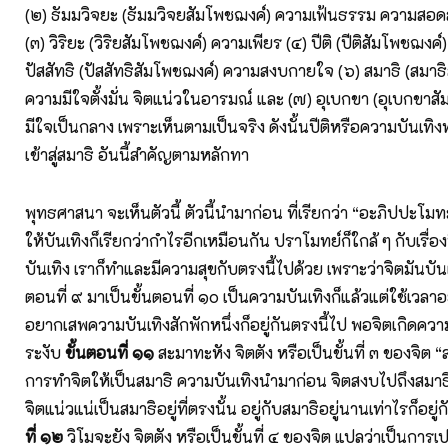
(๒) ธัมมวิจยะ (ธัมมวิจยสัมโพชฌงค์) ความเฟ้นธรรม ความสอด
(๓) วิริยะ (วิริยสัมโพชฌงค์) ความเพียร (๔) ปีติ (ปีติสัมโพชฌงค์
ปัสสัทธิ (ปัสสัทธิสัมโพชฌงค์) ความสงบกายใจ (๖) สมาธิ (สมาธ
ความมีใจตั้งมั่น จิตแน่วในอารมณ์ และ (๗) อุเบกขา (อุเบกขาส
มีใจเป็นกลาง เพราะเห็นตามเป็นจริง ดังนั้นปีติหรือความบันเทิ
เข้าสู่สมาธิ อันนี้สำคัญตามหลักทา
พุทธศาสนา จะเห็นตัวนี้ ตัวนี้นำมาก่อน ที่เรียกว่า “อะภิปปะโมท
ให้บันเทิงก็เรียกว่ากำไรอีกเหมือนกัน ปราโมทย์ก็ใกล้ ๆ กับเรื่อง
บันเทิง เราก็ทำและมีความสุขกับตรงนี้ไปด้วย เพราะว่าจิตมันบันเ
ตอนที่ ๙ มาเป็นขั้นตอนที่ ๑๐ เป็นความบันเทิงก็แล้วแต่ใช้เวลาอ
อยากเสพความบันเทิงสักพักหนึ่งก็อยู่กันตรงนี้ไป พอจิตเกิดคว
ระงับ
ขั้นตอนที่ ๑๑
สะมาทะหัง จิตตัง หรือเป็นขั้นที่ ๓ ของจิต “
การทำจิตให้เป็นสมาธิ ความบันเทิงนำมาก่อน จิตสงบไปถึงสมาธ
จิตแน่วแน่เป็นสมาธิอยู่ที่ตรงนั้น อยู่กับสมาธิอยู่นานเท่าไรก็อยู่
ที่ ๑๒
วิโมจะยัง จิตตัง หรือเป็นขั้นที่ ๔ ของจิต แปลว่าเป็นการเป