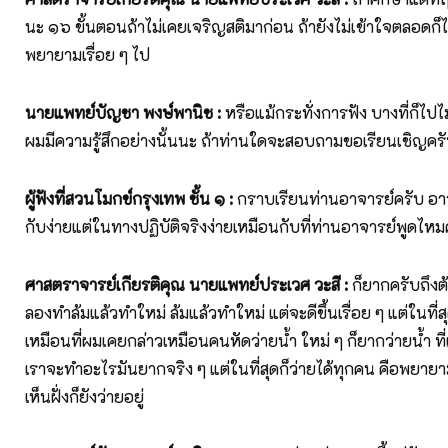
นะ ๑๖ ขั้นตอนถ้าไม่เคยเจริญสติมาก่อน ถ้ายังไม่เข้าใจตลอดก็ไม
พยายามเรื่อย ๆ ไป
นายแพทย์บัญชา พงษ์พานิช :
หรือแม้กระทั่งการฟัง บางที่ก็ไปไม
ผมมีความรู้สึกอย่างนั้นนะ ถ้าท่านใดจะสอบถามขอเรียนเชิญคร
ผู้ฟังที่สวนโมกข์กรุงเทพ ชั้น ๑ :
กราบเรียนท่านอาจารย์ครับ อา
กับง่ายแต่ในทางปฏิบัติจริงง่ายเหมือนกับที่ท่านอาจารย์พูดไหม
ศาสตราจารย์เกียรติคุณ นายแพทย์ประเวศ วะสี :
ก็ยากครับถึงต้
ลองทำล้มแล้วทำใหม่ ล้มแล้วทำใหม่ แต่จะดีขึ้นเรื่อย ๆ แต่ในที่ส
เหมือนที่ผมเคยกล่าวเหมือนคนหัดว่ายน้ำ ใหม่ ๆ ก็ยากว่ายน้ำ ที
เราจะทำอะไรมันยากจริง ๆ แต่ในที่สุดก็ว่ายได้ทุกคน คือพยายา
เห็นฝั่งก็ยังว่ายอยู่