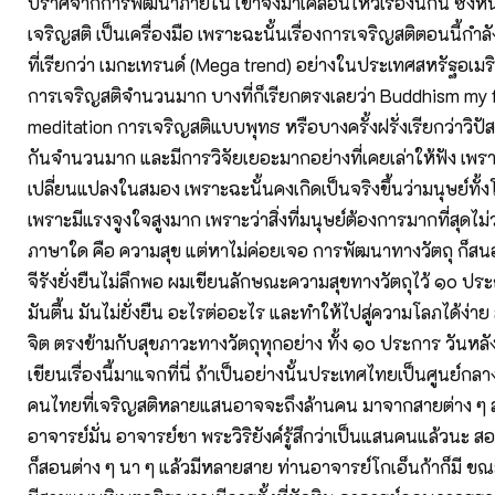
ปราศจากการพัฒนาภายใน เขาจึงมาเคลื่อนไหวเรื่องนี้กัน ซึ่งหนี
เจริญสติ เป็นเครื่องมือ เพราะฉะนั้นเรื่องการเจริญสติตอนนี้กำ
ที่เรียกว่า เมกะเทรนด์ (Mega trend) อย่างในประเทศสหรัฐอเมร
การเจริญสติจำนวนมาก บางที่ก็เรียกตรงเลยว่า Buddhism my 
meditation การเจริญสติแบบพุทธ หรือบางครั้งฝรั่งเรียกว่าวิปั
กันจำนวนมาก และมีการวิจัยเยอะมากอย่างที่เคยเล่าให้ฟัง เพร
เปลี่ยนแปลงในสมอง เพราะฉะนั้นคงเกิดเป็นจริงขึ้นว่ามนุษย์ทั้
เพราะมีแรงจูงใจสูงมาก เพราะว่าสิ่งที่มนุษย์ต้องการมากที่สุดไม่
ภาษาใด คือ ความสุข แต่หาไม่ค่อยเจอ การพัฒนาทางวัตถุ ก็สนอ
จีรังยั่งยืนไม่ลึกพอ ผมเขียนลักษณะความสุขทางวัตถุไว้ ๑๐ ประ
มันตื้น มันไม่ยั่งยืน อะไรต่ออะไร และทำให้ไปสู่ความโลภได้ง่า
จิต ตรงข้ามกับสุขภาวะทางวัตถุทุกอย่าง ทั้ง ๑๐ ประการ วันหล
เขียนเรื่องนี้มาแจกที่นี่ ถ้าเป็นอย่างนั้นประเทศไทยเป็นศูนย์ก
คนไทยที่เจริญสติหลายแสนอาจจะถึงล้านคน มาจากสายต่าง ๆ 
อาจารย์มั่น อาจารย์ชา พระวิริยังค์รู้สึกว่าเป็นแสนคนแล้วนะ
ก็สอนต่าง ๆ นา ๆ แล้วมีหลายสาย ท่านอาจารย์โกเอ็นก้าก็มี ขณะ