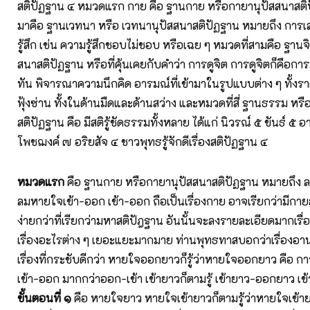
สติปัฏฐาน ๔ หมวดแรก กาย คือ ฐานกาย หรือกายานุปัสสนาสติ
มาคือ ฐานเวทนา หรือ เวทนานุปัสสนาสติปัฏฐาน หมายถึง การ
รู้สึก เช่น ความรู้สึกชอบไม่ชอบ หรือเฉย ๆ หมวดที่สามคือ ฐานจิ
สนาสติปัฏฐาน หรือที่คุ้นเคยกับคำว่า การดูจิต การดูจิตก็คือการมี
ทัน พิจารณาความนึกคิด อารมณ์ที่เข้ามาในรูปแบบต่าง ๆ ทั้ง
ฟุ้งซ่าน ทั้งในด้านมืดและด้านสว่าง และหมวดที่สี่ ฐานธรรม หร
สติปัฏฐาน คือ มีสติรู้ชัดธรรมทั้งหลาย ได้แก่ นิวรณ์ ๕ ขันธ์ ๕
โพชฌงค์ ๗ อริยสัจ ๔ ชาวพุทธรู้จักดีเรื่องสติปัฏฐาน ๔
หมวดแรก
คือ ฐานกาย หรือกายานุปัสสนาสติปัฏฐาน หมายถึง ล
ลมหายใจเข้า-ออก เข้า-ออก ถือเป็นเรื่องกาย อาจเรียกว่ามีกาย
ง่ายกว่าที่เรียกว่ามหาสติปัฎฐาน อันนั้นจะลงรายละเอียดมากเรื่
เรื่องอะไรต่าง ๆ เยอะแยะมากมาย ท่านพุทธทาสบอกว่าเรื่องอา
เรื่องที่กระชับดีกว่า หายใจออกยาวก็รู้ว่าหายใจออกยาว คือ กา
เข้า-ออก มากกว่าออก-เข้า เข้ายาวก็ตามรู้ เข้ายาว-ออกยาว 
ขั้นตอนที่ ๑
คือ หายใจยาว หายใจเข้ายาวก็ตามรู้ว่าหายใจเข้าย