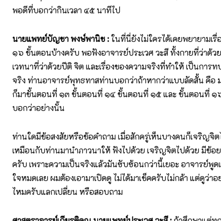
พอดีที่บอกว่ากินเวลา ๔๕ นาทีไป
นายแพทย์บัญชา พงษ์พานิช :
ในที่นี่ยังไม่ใครได้เคยพยายามเร
๑๖ ขั้นตอนบ้างครับ พอฟังอาจารย์ประเวศ วะสี ทั้งกายที่ว่าด้ว
เวทนาที่ว่าด้วยปีติ จิต และเรื่องของความจริงที่ทำให้ เป็นการ
จริง ท่านอาจารย์พุทธทาสท่านบอกว่าถ้าหากว่าแบบลัดสั้น คือ มาถ
ก็มาขั้นตอนที่ ๑๓ ขั้นตอนที่ ๑๔ ขั้นตอนที่ ๑๕ และ ขั้นตอนที่ ๑๖
บอกว่าอย่างนั้น
ท่านใดมีข้อสงสัยหรือข้อคำถาม เมื่อสักครู่เห็นบางคนก็เจริญจิต
เหมือนกับท่านมานำภาวนาให้ ฟังไปด้วย เจริญจิตไปด้วย มีข้
ครับ เพราะความเป็นจริงแล้วมันซับซ้อนกว่านี้เยอะ อาจารย์พูด
ใจหมดเลย ผมต้องเอามาเปิดดู ไม่ได้มาเช็คครับไม่กล้า แต่ดูว่าอย่า
ไหมครับแลกเปลี่ยน หรือสอบถาม
ศาสตราจารย์เกียรติคุณ นายแพทย์ประเวศ วะสี :
ถ้าศึกษาแต่ทฤ