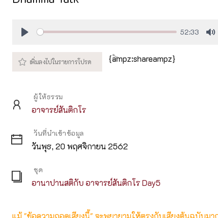
52:33
Play
M
{ampz:shareampz}
ผู้ให้ธรรม
อาจารย์สันติกโร
วันที่นำเข้าข้อมูล
วันพุธ, 20 พฤศจิกายน 2562
ชุด
อานาปานสติกับ อาจารย์สันติกโร Day5
แม้ "ข้อความถอดเสียงนี้" จะพยายามให้ตรงกับเสียงต้นฉบับมากที่