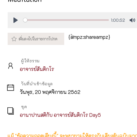
1:00:52
Play
M
{ampz:shareampz}
ผู้ให้ธรรม
อาจารย์สันติกโร
วันที่นำเข้าข้อมูล
วันพุธ, 20 พฤศจิกายน 2562
ชุด
อานาปานสติกับ อาจารย์สันติกโร Day5
แม้ "ข้อความถอดเสียงนี้" จะพยายามให้ตรงกับเสียงต้นฉบับมากที่