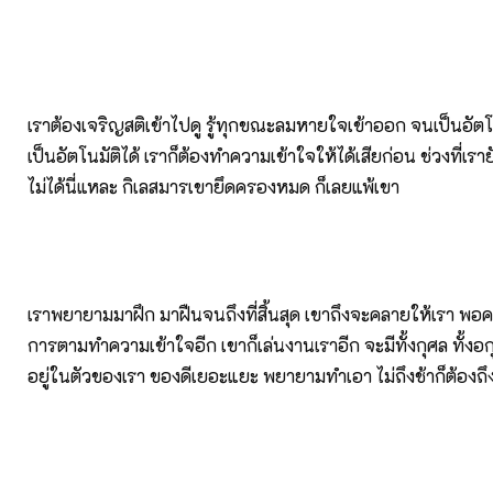
เราต้องเจริญสติเข้าไปดู รู้ทุกขณะลมหายใจเข้าออก จนเป็นอัตโน
เป็นอัตโนมัติได้ เราก็ต้องทำความเข้าใจให้ได้เสียก่อน ช่วงที่เร
ไม่ได้นี่แหละ กิเลสมารเขายึดครองหมด ก็เลยแพ้เขา
เราพยายามมาฝึก มาฝืนจนถึงที่สิ้นสุด เขาถึงจะคลายให้เรา พอค
การตามทำความเข้าใจอีก เขาก็เล่นงานเราอีก จะมีทั้งกุศล ทั้งอ
อยู่ในตัวของเรา ของดีเยอะแยะ พยายามทำเอา ไม่ถึงช้าก็ต้องถึง