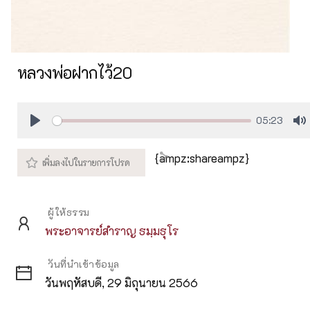
หลวงพ่อฝากไว้20
05:23
Play
M
{ampz:shareampz}
ผู้ให้ธรรม
พระอาจารย์สำราญ ธมฺมธุโร
วันที่นำเข้าข้อมูล
วันพฤหัสบดี, 29 มิถุนายน 2566