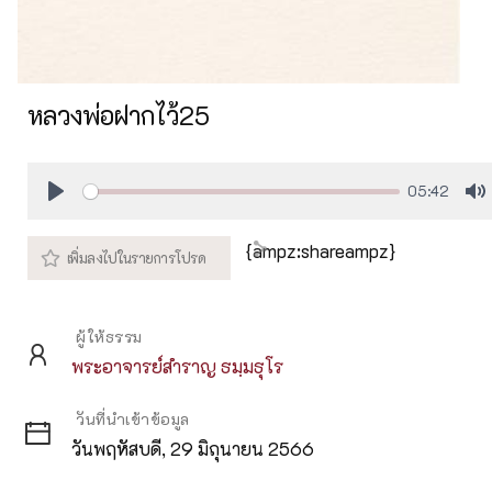
หลวงพ่อฝากไว้25
05:42
Play
M
{ampz:shareampz}
ผู้ให้ธรรม
พระอาจารย์สำราญ ธมฺมธุโร
วันที่นำเข้าข้อมูล
วันพฤหัสบดี, 29 มิถุนายน 2566