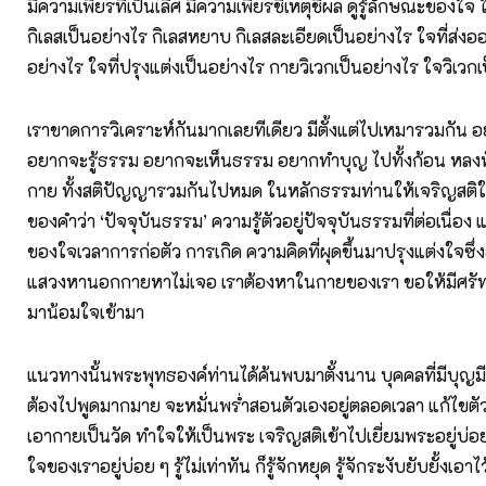
มีความเพียรที่เป็นเลิศ มีความเพียรชี้เหตุชี้ผล ดูรู้ลักษณะของใ
กิเลสเป็นอย่างไร กิเลสหยาบ กิเลสละเอียดเป็นอย่างไร ใจที่ส่
อย่างไร ใจที่ปรุงแต่งเป็นอย่างไร กายวิเวกเป็นอย่างไร ใจวิเวก
เราขาดการวิเคราะห์กันมากเลยทีเดียว มีตั้งแต่ไปเหมารวมกัน
อยากจะรู้ธรรม อยากจะเห็นธรรม อยากทำบุญ ไปทั้งก้อน หลงทั้ง
กาย ทั้งสติปัญญารวมกันไปหมด ในหลักธรรมท่านให้เจริญสติให
ของคำว่า ‘ปัจจุบันธรรม’ ความรู้ตัวอยู่ปัจจุบันธรรมที่ต่อเนื่อง แ
ของใจเวลาการก่อตัว การเกิด ความคิดที่ผุดขึ้นมาปรุงแต่งใจซึ
แสวงหานอกกายหาไม่เจอ เราต้องหาในกายของเรา ขอให้มีศรัท
มาน้อมใจเข้ามา
แนวทางนั้นพระพุทธองค์ท่านได้ค้นพบมาตั้งนาน บุคคลที่มีบุญมี
ต้องไปพูดมากมาย จะหมั่นพร่ำสอนตัวเองอยู่ตลอดเวลา แก้ไขตั
เอากายเป็นวัด ทำใจให้เป็นพระ เจริญสติเข้าไปเยี่ยมพระอยู่บ่
ใจของเราอยู่บ่อย ๆ รู้ไม่เท่าทัน ก็รู้จักหยุด รู้จักระงับยับยั้งเอาไว