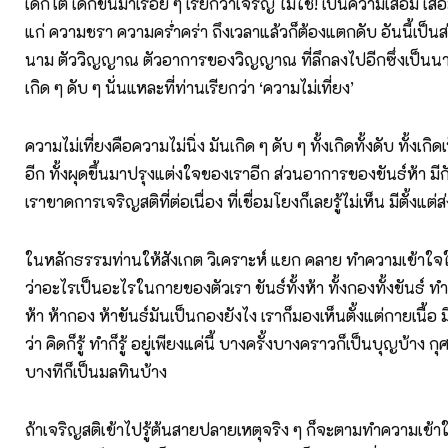
เด็กโต เด็กขึ้นมาเรื่อย ๆ เรียกว่าเจริญ ไม่ใช่! เป็นความเสื่อม เ
แก่ ความชรา ความคร่ำคร่า ถึงเวลาแล้วก็ต้องแตกดับ อันนี้เป็นส่
นาม ตัววิญญาณ ตัวอาการของวิญญาณ ที่ลึกลงไปอีกซึ่งเป็นนา
เกิด ๆ ดับ ๆ นั่นแหละที่ท่านเรียกว่า ‘ความไม่เที่ยง’
ความไม่เที่ยงคือความไม่นิ่ง มันเกิด ๆ ดับ ๆ ทั้งเกิดทั้งดับ ทั้งเ
อีก ทั้งผุดขึ้นมาปรุงแต่งใจของเราอีก ส่วนอาการของขันธ์ห้า ม
เราขาดการเจริญสติที่ต่อเนื่อง ที่เชื่อมโยงก็เลยรู้ไม่เห็น มีตั้งแต่
ในหลักธรรมท่านให้สังเกต วิเคราะห์ แยก คลาย ทำความเข้าใจให้
ว่าอะไรเป็นอะไรในกายของตัวเรา ขันธ์ทั้งห้า ทั้งกองทั้งขันธ์ ทำ
ห้า ห้ากอง ห้าขันธ์มันเป็นกองยังไง เราก็มองเห็นตั้งแต่กายเนื้อ มี
ว่า คิดก็รู้ ทำก็รู้ อยู่เพียงแค่นี้ บางครั้งบางคราวก็เป็นบุญบ้าง ก
บางทีก็เป็นมลทินบ้าง
ถ้าเจริญสติเข้าไปรู้ต้นสายปลายเหตุจริง ๆ ก็จะตามทำความเข้าใจ ช