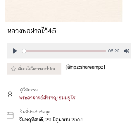
หลวงพ่อฝากไว้45
05:22
Play
M
{ampz:shareampz}
ผู้ให้ธรรม
พระอาจารย์สำราญ ธมฺมธุโร
วันที่นำเข้าข้อมูล
วันพฤหัสบดี, 29 มิถุนายน 2566