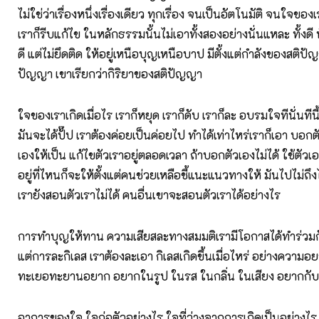
ไม่ใช่ว่าเรื่องหนึ่งเรื่องเดียว ทุกเรื่อง จนเป็นอัตโนมัติ จนใจของเร
เราก็รีบแก้ไข ในหลักธรรมนั้นไม่เอาทั้งสองอย่างนั่นแหละ ทั้งดี ทั้
ดี แต่ไม่ยึดติด ให้อยู่เหนือบุญเหนือบาป มีตั้งแต่กำลังของสติปัญ
ปัญญา เขาเรียกว่ากิริยาของสติปัญญา
ใจของเราเกิดเมื่อไร เราก็หยุด เราก็ดับ เราก็ละ อบรมใจทีนั่นทีนี้
มันจะได้ปั๊ป เราต้องค่อยเป็นค่อยไป ทำได้เท่าไหร่เราก็เอา บอกตั
เองให้เป็น แก้ไขตัวเราอยู่ตลอดเวลา ถ้าบอกตัวเองไม่ได้ ใช้ตัวเอ
อยู่ที่ไหนก็จะให้ตั้งแต่คนช่วยเหลือชี้แนะแนวทางให้ มันไปไม่ถ
เรายังสอนตัวเราไม่ได้ คนอื่นเขาจะสอนตัวเราได้อย่างไร
การทำบุญให้ทาน ความเสียสละทางสมมติเรามีโอกาสได้ทำร่วม
แต่การละกิเลส เราต้องละเอา กิเลสเกิดขึ้นเมื่อไหร่ อย่างความ
ทะเยอทะยานอยาก อยากในรูป ในรส ในกลิ่น ในเสียง อยากกับ
อาการของใจ ใจก่อตัวอย่างไร ใจที่ว่างจากการเกิดเป็นอย่างไร ใ