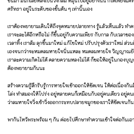
ขึ้นมา มันก็เลยหลงเป็นวงกลม หมุนไปอยู่อย่างนั้น ก็ได้เพียงแค
ศรัทธา อยู่ในระดับของขั้นต้น ๆ เท่านั้นเอง
เราต้องพยายามเดินให้ถึงจุดหมายปลายทาง รู้แล้วเห็นแล้ว ทำค
เราจะละได้อีกหรือไม่ ก็ขึ้นอยู่กับความเพียร กับกาล กับเวลาขอ
เวลาทิ้ง เราล้ม ลุกขึ้นมาใหม่ แก้ไขใหม่ ปรับปรุงตัวเราใหม่ ส่ว
เองจนกว่าจะหมดลมหายใจนั่นแหละ หมดลมหายใจ วิญญาณยังไ
เราละความเกิดไม่ได้ คลายความหลงไม่ได้ ก็ขอให้อยู่ในกองบุญก
ต้องพยายามกันนะ
สร้างความรู้สึกรับรู้การหายใจเข้าออกให้ชัดเจน ให้ต่อเนื่องกัน
โล่ง ทำสมองให้โปร่ง อยู่หลายคนก็เหมือนกับอยู่คนเดียว อยู่คนเด
ว่าลมหายใจวิ่งเข้าวิ่งออกกระทบปลายจมูกของเราให้ชัดเจนกั
พากันไหว้พระพร้อม ๆ กัน ค่อยไปศึกษาทำความเข้าใจต่อกันเอ