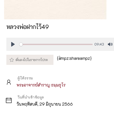
หลวงพ่อฝากไว้49
09:43
Play
M
{ampz:shareampz}
ผู้ให้ธรรม
พระอาจารย์สำราญ ธมฺมธุโร
วันที่นำเข้าข้อมูล
วันพฤหัสบดี, 29 มิถุนายน 2566