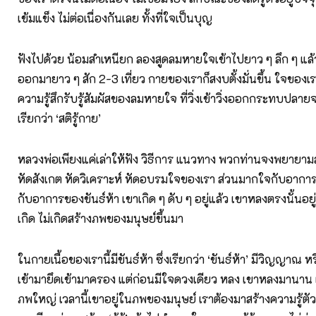
เข้มแข็ง ไม่ต่อเนื่องกันเลย ทั้งที่ใจเป็นบุญ
ฟังไปด้วย น้อมสำเหนียก ลองสูดลมหายใจเข้าไปยาว ๆ ลึก ๆ แล
ออกมายาว ๆ สัก 2-3 เที่ยว กายของเราก็สงบตั้งมั่นขึ้น ใจของเราก
ความรู้สึกรับรู้สัมผัสของลมหายใจ ที่วิ่งเข้าวิ่งออกกระทบปลายจ
เรียกว่า ‘สติรู้กาย’
หลวงพ่อเพียงแค่เล่าให้ฟัง วิธีการ แนวทาง พวกท่านจงพยายามสร
หัดสังเกต หัดวิเคราะห์ หัดอบรมใจของเรา ส่วนมากใจกับอากา
กับอาการของขันธ์ห้า เขาเกิด ๆ ดับ ๆ อยู่แล้ว เขาหลงตรงนั้นอยู่
เกิด ไม่เกิดสร้างภพของมนุษย์ขึ้นมา
ในกายเนื้อของเรานี้มีขันธ์ห้า ซึ่งเรียกว่า ‘ขันธ์ห้า’ มีวิญญาณ ห
เข้ามายึดเข้ามาครอง แต่ก่อนมีใจดวงเดียว หลง เขาหลงมานาน 
ภพใหญ่ เวลานี้เขาอยู่ในภพของมนุษย์ เราต้องมาสร้างความรู้ต