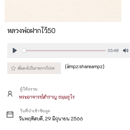
หลวงพ่อฝากไว้50
05:48
Play
M
{ampz:shareampz}
ผู้ให้ธรรม
พระอาจารย์สำราญ ธมฺมธุโร
วันที่นำเข้าข้อมูล
วันพฤหัสบดี, 29 มิถุนายน 2566