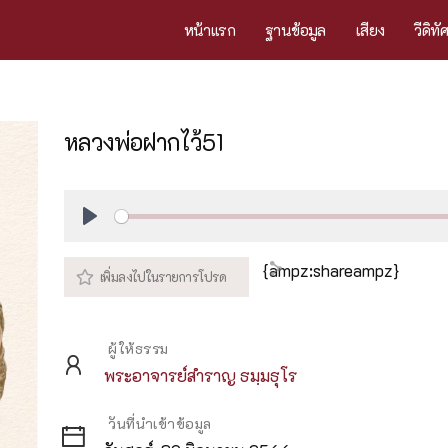
หน้าแรก
ฐานข้อมูล
เสียง
วีดิทั
หลวงพ่อฝากไว้51
Play
{ampz:shareampz}
ผู้ให้ธรรม
พระอาจารย์สำราญ ธมฺมธุโร
วันที่นำเข้าข้อมูล