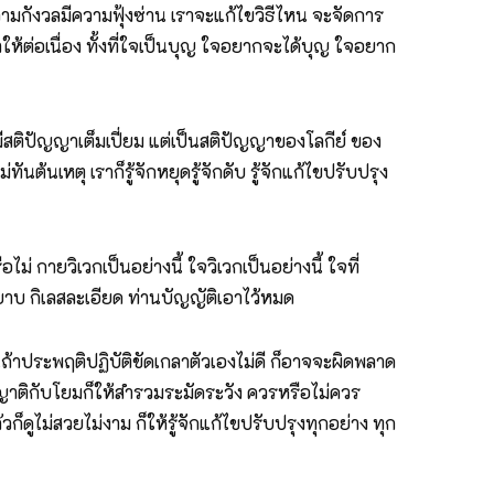
วามกังวลมีความฟุ้งซ่าน เราจะแก้ไขวิธีไหน จะจัดการ
ห้ต่อเนื่อง ทั้งที่ใจเป็นบุญ ใจอยากจะได้บุญ ใจอยาก
าเรามีสติปัญญาเต็มเปี่ยม แต่เป็นสติปัญญาของโลกีย์ ของ
นต้นเหตุ เราก็รู้จักหยุดรู้จักดับ รู้จักแก้ไขปรับปรุง
่ กายวิเวกเป็นอย่างนี้ ใจวิเวกเป็นอย่างนี้ ใจที่
หยาบ กิเลสละเอียด ท่านบัญญัติเอาไว้หมด
นี่ถ้าประพฤติปฏิบัติขัดเกลาตัวเองไม่ดี ก็อาจจะผิดพลาด
ับญาติกับโยมก็ให้สำรวมระมัดระวัง ควรหรือไม่ควร
วก็ดูไม่สวยไม่งาม ก็ให้รู้จักแก้ไขปรับปรุงทุกอย่าง ทุก