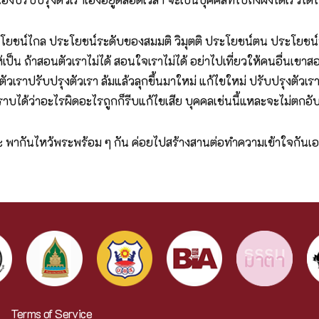
ระโยชน์ไกล ประโยชน์ระดับของสมมติ วิมุตติ ประโยชน์ตน ประโยชน
้เป็น ถ้าสอนตัวเราไม่ได้ สอนใจเราไม่ได้ อย่าไปเที่ยวให้คนอื่นเข
วเราปรับปรุงตัวเรา ล้มแล้วลุกขึ้นมาใหม่ แก้ไขใหม่ ปรับปรุงตัวเรา
ด้ว่าอะไรผิดอะไรถูกก็รีบแก้ไขเสีย บุคคลเช่นนี้แหละจะไม่ตกอับไม
นะ พากันไหว้พระพร้อม ๆ กัน ค่อยไปสร้างสานต่อทำความเข้าใจกันเอา
Terms of Service