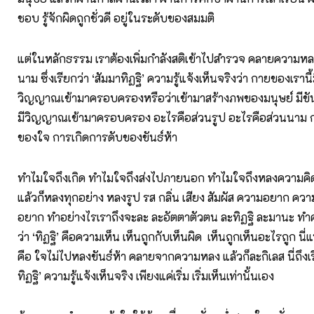
ชอบ รู้จักผิดถูกชั่วดี อยู่ในระดับของสมมติ
แต่ในหลักธรรม เราต้องเพิ่มกำลังสติเข้าไปสำรวจ คลายความห
นาม ซึ่งเรียกว่า ‘สัมมาทิฏฐิ’ ความรู้แจ้งเห็นจริงว่า กายของเรานี้ม
วิญญาณเข้ามาครอบครองหรือว่าเข้ามาสร้างภพของมนุษย์ มีขันธ
มีวิญญาณเข้ามาครอบครอง อะไรคือส่วนรูป อะไรคือส่วนนาม ก
ของใจ การเกิดการดับของขันธ์ห้า
ทำไมใจถึงเกิด ทำไมใจถึงส่งไปภายนอก ทำไมใจถึงหลงความค
แล้วก็หลงทุกอย่าง หลงรูป รส กลิ่น เสียง สัมผัส ความอยาก 
อยาก ทำอย่างไรเราถึงจะละ ละอัตตาตัวตน ละทิฏฐิ ละมานะ 
ว่า ‘ทิฏฐิ’ คือความเห็น เห็นถูกกับเห็นผิด เห็นถูกเห็นอะไรถูก นี
คือ ใจไม่ไปหลงขันธ์ห้า คลายจากความหลง แล้วก็ละกิเลส นี่ถึงเร
ทิฏฐิ’ ความรู้แจ้งเห็นจริง เพียงแค่เริ่ม เริ่มเห็นเท่านั้นเอง