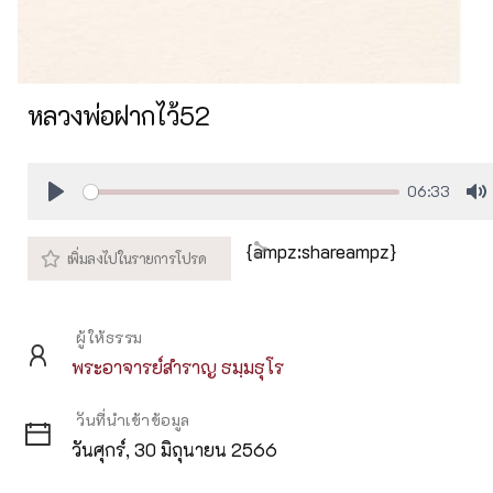
หลวงพ่อฝากไว้52
06:33
Play
M
{ampz:shareampz}
ผู้ให้ธรรม
พระอาจารย์สำราญ ธมฺมธุโร
วันที่นำเข้าข้อมูล
วันศุกร์, 30 มิถุนายน 2566