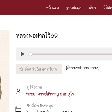
หน้าแรก
ฐานข้อมูล
เสียง
วีดิทั
หลวงพ่อฝากไว้69
Play
{ampz:shareampz}
ผู้ให้ธรรม
พระอาจารย์สำราญ ธมฺมธุโร
วันที่นำเข้าข้อมูล