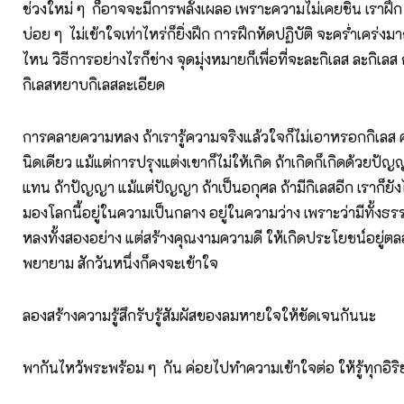
ช่วงใหม่ ๆ ก็อาจจะมีการพลั้งเผลอ เพราะความไม่เคยชิน เราฝึก
บ่อย ๆ ไม่เข้าใจเท่าไหร่ก็ยิ่งฝึก การฝึกหัดปฏิบัติ จะคร่ำเคร่
ไหน วิธีการอย่างไรก็ช่าง จุดมุ่งหมายก็เพื่อที่จะละกิเลส ละกิเล
กิเลสหยาบกิเลสละเอียด
การคลายความหลง ถ้าเรารู้ความจริงแล้วใจก็ไม่เอาหรอกกิเลส
นิดเดียว แม้แต่การปรุงแต่งเขาก็ไม่ให้เกิด ถ้าเกิดก็เกิดด้วยป
แทน ถ้าปัญญา แม้แต่ปัญญา ถ้าเป็นอกุศล ถ้ามีกิเลสอีก เราก็ยังไม
มองโลกนี้อยู่ในความเป็นกลาง อยู่ในความว่าง เพราะว่ามีทั้ง
หลงทั้งสองอย่าง แต่สร้างคุณงามความดี ให้เกิดประโยชน์อยู่ตล
พยายาม สักวันหนึ่งก็คงจะเข้าใจ
ลองสร้างความรู้สึกรับรู้สัมผัสของลมหายใจให้ชัดเจนกันนะ
พากันไหว้พระพร้อม ๆ กัน ค่อยไปทำความเข้าใจต่อ ให้รู้ทุกอิร