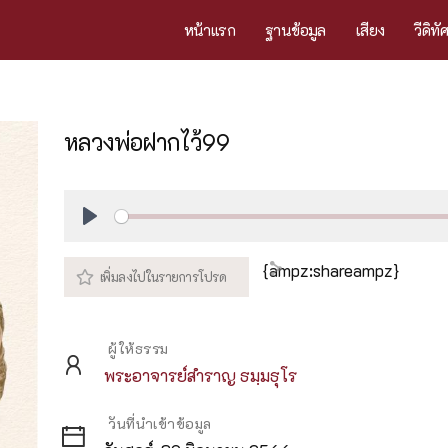
หน้าแรก
ฐานข้อมูล
เสียง
วีดิทั
หลวงพ่อฝากไว้99
Play
{ampz:shareampz}
ผู้ให้ธรรม
พระอาจารย์สำราญ ธมฺมธุโร
วันที่นำเข้าข้อมูล