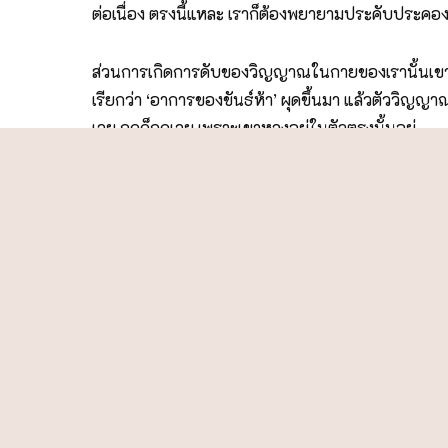
ต่อเนื่อง ตรงนี้แหละ เราก็ต้องพยายามประคับประคอง คว
ส่วนการเกิดการดับของวิญญาณในกายของเรานั้นเขามีมาต
เรียกว่า ‘อาการของขันธ์ห้า’ ผุดขึ้นมา แล้วตัววิญ
เลย ถูกก็ถูกเลย เพราะเขาหลงอยู่ในตัวตรงนั้นอยู่
เราต้องมาสร้างความรู้ตัวตัวใหม่ คือความรู้สึกรับรู้น
เคลื่อนเข้าไปรวมกันปุ๊บ ใจก็จะดีดออก เหมือนเราขึง
เห็นการเกิดการดับของอาการของความคิดเป็นเรื่องอะไร
ความคิดตรงนั้น ก็หลงไปหมด จนเกิดอัตตาตัวตน
ส่วนรูปกายของเรานี้ก็เป็นส่วนหนึ่งของขันธ์ห้าซึ่งเป
ได้ตรงนั้น ตามดูได้ตรงนั้น ใจก็วางอัตตาตัวตนได้ ใจข
จะซึมสู่สภาพเดิมอีก ยิ่งยากกว่าเก่าเสียอีก
แต่การทำบุญให้ทาน การสร้างตบะสร้างบารมี ความเสียสละ