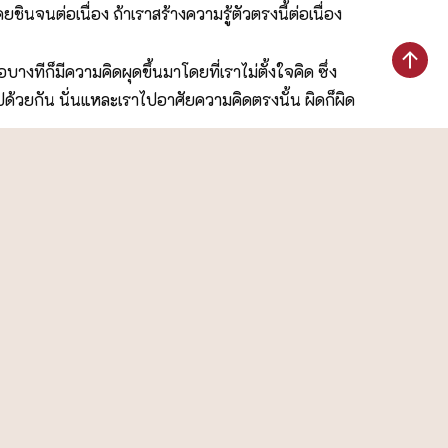
ินจนต่อเนื่อง ถ้าเราสร้างความรู้ตัวตรงนี้ต่อเนื่อง
ีก็มีความคิดผุดขึ้นมาโดยที่เราไม่ตั้งใจคิด ซึ่ง
ด้วยกัน นั่นแหละเราไปอาศัยความคิดตรงนั้น ผิดก็ผิด
ของขันธ์ห้ากับใจเคลื่อนเข้าไปรวมกัน ถ้าเราเห็นขณะเขา
กลม แล้วก็ตามเห็น ใจก็จะว่าง ความรู้ตัวของเราก็ตาม
เรียกว่า ‘อาการของขันธ์ห้า’ นั่นแหละใจของเราไปหลง
ล้วเราก็จะเห็นอนิจจัง ทุกขัง อนัตตาในขันธ์ห้า ถ้าแยก
ื่องหรือไม่ ตรงนี้สำคัญ ถ้าไปปล่อยปละละเลยอีก เขาก็
รรมตรงนี้มีกันอยู่ มีกันอยู่ แต่จะให้มันเต็มที่เต็ม