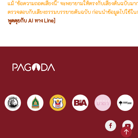
แม้ "ข้อความถอดเสียงนี้" จะพยายามให้ตรงกับเสียงต้นฉบับมากที่
ตรวจสอบกับเสียงธรรมบรรยายต้นฉบับ ก่อนนำข้อมูลไปใช้ในก
พูดคุยกับ AI ทาง Line]