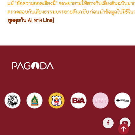
แม้ "ข้อความถอดเสียงนี้" จะพยายามให้ตรงกับเสียงต้นฉบับมากที่
ตรวจสอบกับเสียงธรรมบรรยายต้นฉบับ ก่อนนำข้อมูลไปใช้ในก
พูดคุยกับ AI ทาง Line]