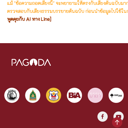
แม้ "ข้อความถอดเสียงนี้" จะพยายามให้ตรงกับเสียงต้นฉบับมากที่
ตรวจสอบกับเสียงธรรมบรรยายต้นฉบับ ก่อนนำข้อมูลไปใช้ในก
พูดคุยกับ AI ทาง Line]