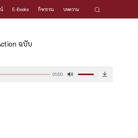
ศน์
E-Books
กิจกรรม
บทความ
Action ฉบับ
01:50
Mute
Download