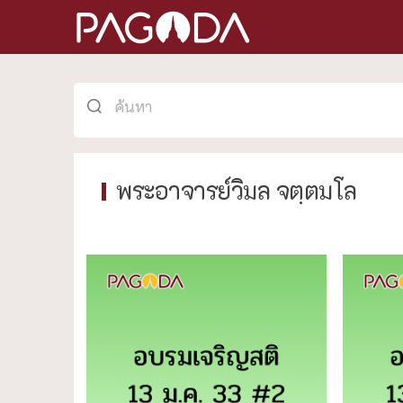
พระอาจารย์วิมล จตฺตมโล