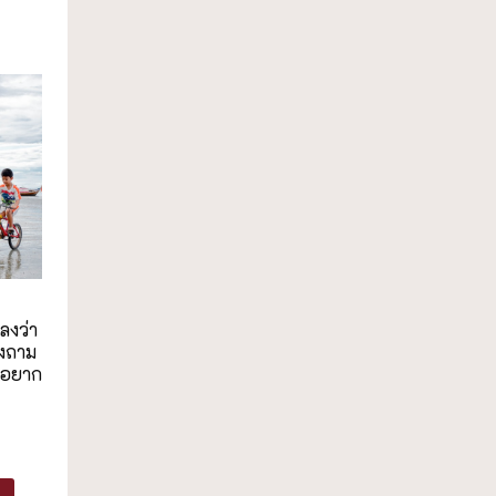
ลงว่า
จงถาม
 “อยาก