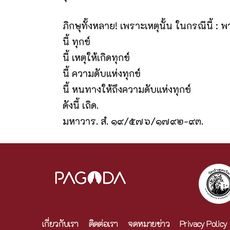
ภิกษุทั้งหลาย! เพราะเหตุนั้น ในกรณีนี้ : 
นี้ ทุกข์
นี้ เหตุให้เกิดทุกข์
นี้ ความดับแห่งทุกข์
นี้ หนทางให้ถึงความดับแห่งทุกข์
ดังนี้ เถิด.
มหาวาร. สํ. ๑๙/๕๗๖/๑๗๙๒-๙๓.
เกี่ยวกับเรา
ติดต่อเรา
จดหมายข่าว
Privacy Policy