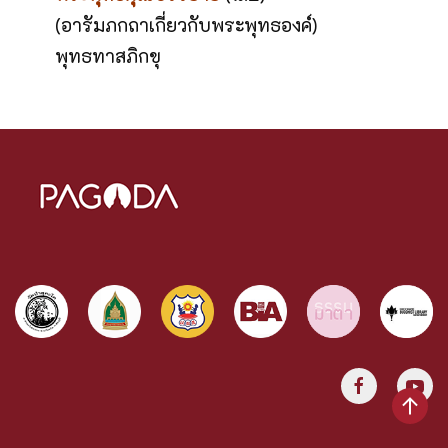
(อารัมภกถาเกี่ยวกับพระพุทธองค์)
พุทธทาสภิกขุ