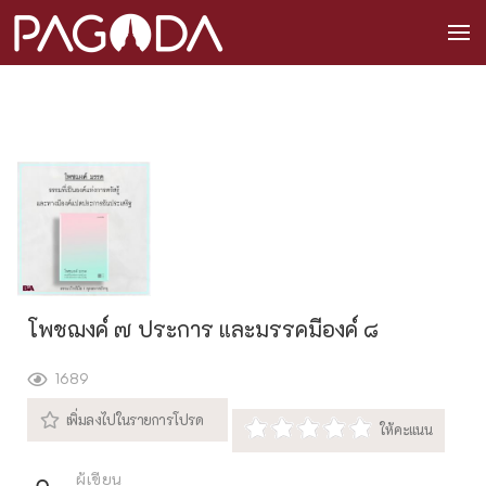
โพชฌงค์ ๗ ประการ และมรรคมีองค์ ๘
1689
ผู้เขียน