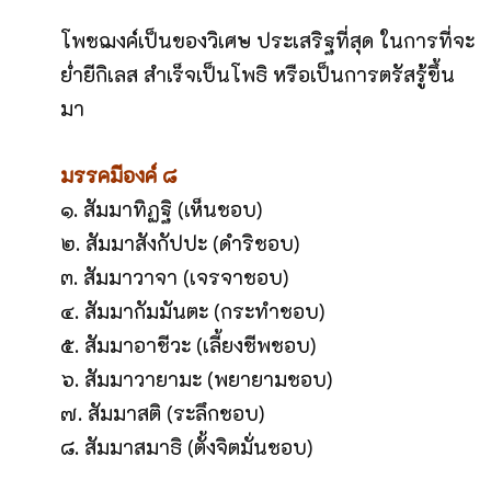
โพชฌงค์เป็นของวิเศษ ประเสริฐที่สุด ในการที่จะ
ย่ำยีกิเลส สำเร็จเป็นโพธิ หรือเป็นการตรัสรู้ขึ้น
มา
มรรคมีองค์ ๘
๑. สัมมาทิฏฐิ (เห็นชอบ)
๒. สัมมาสังกัปปะ (ดำริชอบ)
๓. สัมมาวาจา (เจรจาชอบ)
๔. สัมมากัมมันตะ (กระทำชอบ)
๕. สัมมาอาชีวะ (เลี้ยงชีพชอบ)
๖. สัมมาวายามะ (พยายามชอบ)
๗. สัมมาสติ (ระลึกชอบ)
๘. สัมมาสมาธิ (ตั้งจิตมั่นชอบ)