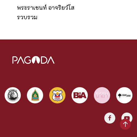
พระราเชนท์ อาจริยวํโส
รวบรวม