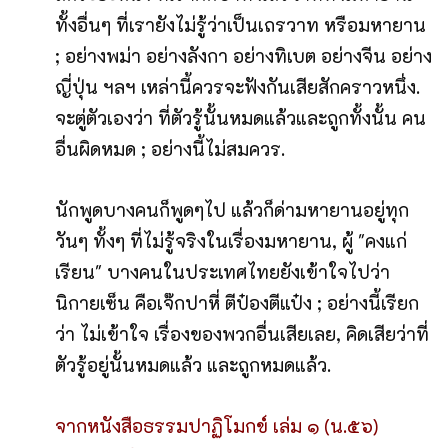
ทั้งอื่นๆ ที่เรายังไม่รู้ว่าเป็นเถรวาท หรือมหายาน
; อย่างพม่า อย่างลังกา อย่างทิเบต อย่างจีน อย่าง
ญี่ปุ่น ฯลฯ เหล่านี้ควรจะฟังกันเสียสักคราวหนึ่ง.
จะตู่ตัวเองว่า ที่ตัวรู้นั้นหมดแล้วและถูกทั้งนั้น คน
อื่นผิดหมด ; อย่างนี้ไม่สมควร.
นักพูดบางคนก็พูดๆไป แล้วก็ด่ามหายานอยู่ทุก
วันๆ ทั้งๆ ที่ไม่รู้จริงในเรื่องมหายาน, ผู้ "คงแก่
เรียน" บางคนในประเทศไทยยังเข้าใจไปว่า
นิกายเซ็น คือเจ๊กปาหี่ ตีป๋องตีแป๋ง ; อย่างนี้เรียก
ว่า ไม่เข้าใจ เรื่องของพวกอื่นเสียเลย, คิดเสียว่าที่
ตัวรู้อยู่นั้นหมดแล้ว และถูกหมดแล้ว.
จากหนังสือธรรมปาฏิโมกข์ เล่ม ๑ (น.๕๖)