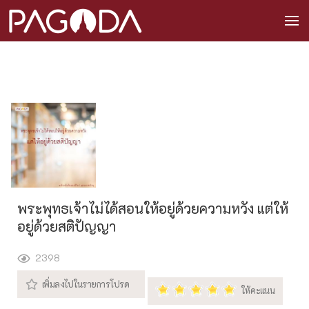
พระพุทธเจ้าไม่ได้สอนให้อยู่ด้วยความหวัง แต่ให้
อยู่ด้วยสติปัญญา
2398