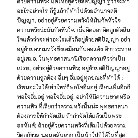
ด้วยความหวัง แต่ให้อยู่ด้วยสติปัญญา รู้ว่าจะทำ
อะไรอย่างไร ก็รู้แล้วก็ทำไปด้วยอำนาจสติ
ปัญญา, อย่าอยู่ด้วยความหวังให้มันกัดหัวใจ
ความหวังน่ะมันกัดหัวใจ. เมื่อคิดออกคิดถูกตัดสิน
ใจแล้วว่าจะทำอะไรแล้วก็อยู่ด้วยสติปัญญา อย่า
อยู่ด้วยความหวังซึ่งเหมือนกับคอแห้ง หิวกระหาย
อยู่เสมอ. ในพุทธศาสนานี่เรียกความหิวว่าเป็น
เปรต, อย่าอยู่ด้วยความหิว; อยู่ด้วยสติปัญญาอยู่
ด้วยความถูกต้อง อิ่มๆ อิ่มอยู่ทุกขณะที่ทำได้ :
เรียนอะไรได้เท่าไหร่ก็พอใจอิ่มอยู่ เรียนเพิ่มอีกก็
พอใจอิ่มอยู่ พอใจอิ่มอยู่. อย่าให้มีความขาดหรือ
ความหิว ที่เรียกว่าความหวังนั้นน่ะ พุทธศาสนา
ต้องการให้กำจัดเสีย ถ้ากำจัดได้แล้วเป็นพระ
อรหันต์; ถ้าอยู่ด้วยความหวังที่เต็มไปด้วยความ
วิตกกังวล นอนหลับยาก เป็นบ้าไปก็ได้ในที่สุด.