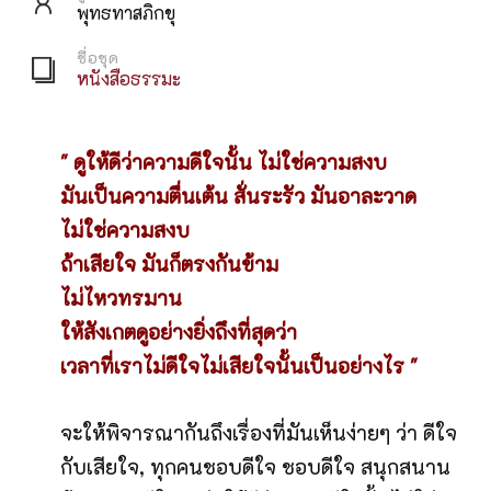
พุทธทาสภิกขุ
ชื่อชุด
หนังสือธรรมะ
" ดูให้ดีว่าความดีใจนั้น ไม่ใช่ความสงบ
มันเป็นความตื่นเต้น สั่นระรัว มันอาละวาด
ไม่ใช่ความสงบ
ถ้าเสียใจ มันก็ตรงกันข้าม
ไม่ไหวทรมาน
ให้สังเกตดูอย่างยิ่งถึงที่สุดว่า
เวลาที่เราไม่ดีใจไม่เสียใจนั้นเป็นอย่างไร "
จะให้พิจารณากันถึงเรื่องที่มันเห็นง่ายๆ ว่า ดีใจ
กับเสียใจ, ทุกคนชอบดีใจ ชอบดีใจ สนุกสนาน