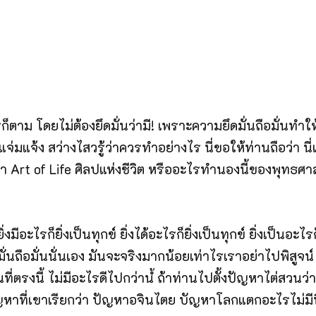
รก็ตาม โดยไม่ต้องยึดมั่นว่ามี! เพราะความยึดมั่นถือมั่นทำใ
าแจ่มแจ้ง สว่างไสวรู้ว่าควรทำอย่างไร นี่ขอให้ท่านถือว่า
 Art of Life ศิลปแห่งชีวิต หรืออะไรทำนองนี้ของพุทธศาสนา
ิ่งมีอะไรก็ยิ่งเป็นทุกข์ ยิ่งได้อะไรก็ยิ่งเป็นทุกข์ ยิ่งเป็นอะ
ดมั่นถือมั่นนั่นเอง มันจะจริงมากน้อยเท่าไรเราอย่าไปพิสู
นที่ตรงนี้ ไม่มีอะไรดีไปกว่านํ้ ถ้าท่านไปตั้งปัญหาไต่สวน
ญหาที่เขาเรียกว่า ปัญหาอจินไตย บัญหาโลกแตกอะไรไม่มีที่สิ้นส