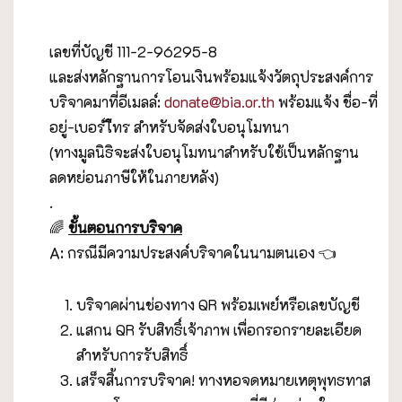
เลขที่บัญชี 111-2-96295-8
และส่งหลักฐานการโอนเงินพร้อมแจ้งวัตถุประสงค์การ
บริจาคมาที่อีเมลล์:
donate@bia.or.th
พร้อมแจ้ง ชื่อ-ที่
อยู่-เบอร์โืทร สำหรับจัดส่งใบอนุโมทนา
(ทางมูลนิธิจะส่งใบอนุโมทนาสำหรับใช้เป็นหลักฐาน
ลดหย่อนภาษีให้ในภายหลัง)
.
🌈
ขั้นตอนการบริจาค
A: กรณีมีความประสงค์บริจาคในนามตนเอง 👈
บริจาคผ่านช่องทาง QR พร้อมเพย์หรือเลขบัญชี
แสกน QR รับสิทธิ์เจ้าภาพ เพื่อกรอกรายละเอียด
สำหรับการรับสิทธิ์
เสร็จสิ้นการบริจาค! ทางหอจดหมายเหตุพุทธทาส