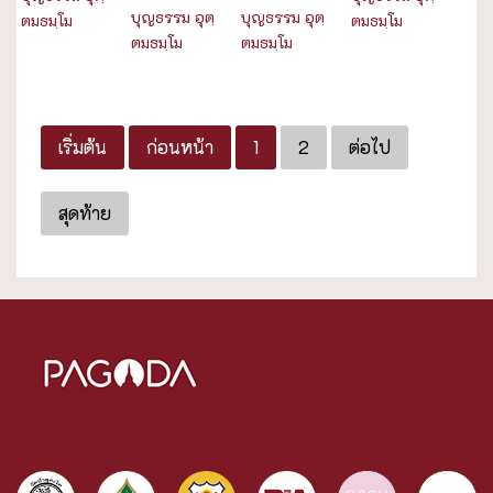
บุญธรรม อุตฺ
บุญธรรม อุตฺ
ตมธมฺโม
ตมธมฺโม
ตมธมฺโม
ตมธมฺโม
เริ่มต้น
ก่อนหน้า
1
2
ต่อไป
สุดท้าย