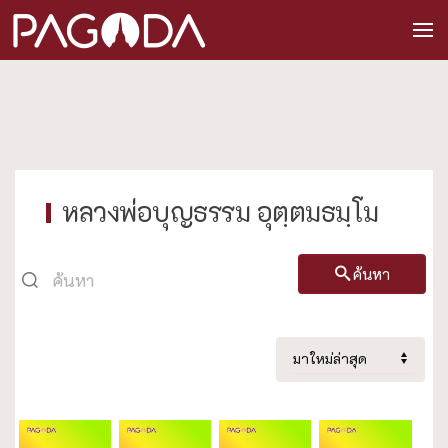
หลวงพ่อบุญธรรม อุตฺตมธมฺโม
ค้นหา