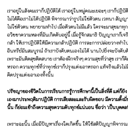
เราอยู่ในสังคมเราก็ปฏิบัติได้ เราอยู่ในหมู่คณะเยอะๆ เราก็ปฏิบัติได
ไม่ได้คือเราไม่ได้ปฏิบัติ พิจารณาว่ารูปไม่ใช่ตัวตน เวทนา สั
ไม่ใช่ตัวตน พยายามทำไป เมื่อตัวตนไม่มีแล้ว ใครจะมาสุขมาทุกข์อ
อวิชชาความหลงที่มันเกิดดับอยู่นี้ เมื่อรู้จักสมาธิ ปัญญาเราก็เจร
กล้า ให้เราปฏิบัติให้มีความกล้าปฏิบัติ การละการปล่อยวางทำไป
อินทรีย์มันสมบูรณ์ ถ้าเราบังคับตนเองไม่ได้ นานไปยิ่งจะบังคับต
เพราะมันติดสุขติดสบาย เราต้องฝึกจริงๆ ความสุขที่ว่าสุข เราก็ค
หรอก ความทุกข์ที่ว่าทุกข์เราก็ปรุงแต่งเอาหรอก แท้จริงแล้วไม่
คิดปรุงแต่งเอาเองทั้งนั้น
ปรัชญาของชีวิตในการเรียนการรู้การศึกษานี้เป็นสิ่งที่ดี แต่ก็ยัง ไ
เองมาประพฤติมาปฏิบัติ การเสียสละและรับผิดชอบ มีความตั้งมั่
นั้น ก็ย่อมเข้าถึงความสุขความดับทุกข์แน่นอน ชื่อว่า
'เป็นบุคคลท
เพราะฉะนั้น เมื่อมีปัญหาเรื่องใดเกิดขึ้น ให้ใช้สติปัญญาพิจารณ