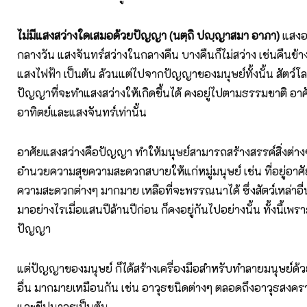
ไม่มีแสงสว่างใดเสมอด้วยปัญญา (นตฺถิ ปญฺญาสมา อาภา)
แสงอา
กลางวัน แสงจันทร์สว่างในกลางคืน บางคืนก็ไม่สว่าง เช่นคืนข้
แสงไฟฟ้า เป็นต้น ล้วนแต่ไปจากปัญญาของมนุษย์ทั้งนั้น สัตว์โลก
ปัญญาที่จะทำแสงสว่างให้เกิดขึ้นได้ คงอยู่ไปตามธรรมชาติ อา
อาทิตย์และแสงจันทร์เท่านั้น
อาศัยแสงสว่างคือปัญญา ทำให้มนุษย์สามารถสร้างสรรค์สิ่งต่างๆ
อำนวยความสุขความสะดวกสบายให้แก่หมู่มนุษย์ เช่น ที่อยู่อาศั
ความสะดวกต่างๆ มากมาย เหลือที่จะพรรณนาได้ ซึ่งสัตว์เหล่าอื่นไ
มาอย่างไรเมื่อแสนปีล้านปีก่อน ก็คงอยู่กันไปอย่างนั้น ทั้งนี้เพร
ปัญญา
แต่ปัญญาของมนุษย์ ก็ได้สร้างเครื่องมือสำหรับทำลายมนุษย์ด้ว
อื่น มากมายเหมือนกัน เช่น อาวุธชนิดต่างๆ ตลอดถึงอาวุธสงค
และขีปนาวุธเป็นต้น