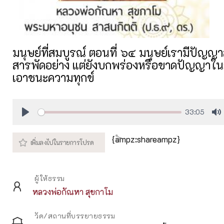
มนุษย์ที่สมบูรณ์ ตอนที่ ๖๔ มนุษย์เรามีปัญ
สารพัดอย่าง แต่ยังบกพร่องหรือขาดปัญญาใน
เอาชนะความทุกข์
33:05
Play
M
{ampz:shareampz}
ผู้ให้ธรรม
หลวงพ่อกัณหา สุขกาโม
วัด/สถานที่บรรยายธรรม