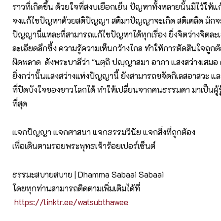
ราวที่เกิดขึ้น ด้วยใจที่สงบเยือกเย็น ปัญหาทั้งหลายนั้นมีไว้ให้แก้ 
จงแก้ไขปัญหาด้วยสติปัญญา สติมาปัญญาจะเกิด สติเตลิด มักจ
ปัญญานี่แหละที่สามารถแก้ไขปัญหาได้ทุกเรื่อง ยิ่งจิตว่างจิตละ
ละเอียดลึกซึ้ง ความรู้ความเห็นกว้างไกล ทำให้การตัดสินใจถูกต้อ
ผิดพลาด ดังพระบาลีว่า "นตฺถิ ปญฺญาสมา อาภา แสงสว่างเสมอ 
ยิ่งกว่านั้นแสงสว่างแห่งปัญญานี้ ยังสามารถขจัดกิเลสอาสวะ 
ที่ปิดบังใจของชาวโลกได้ ทำให้เปลี่ยนจากคนธรรมดา มาเป็นผู้ร
ที่สุด
แจกปัญญา แจกศาสนา แจกธรรมวินัย แจกสิ่งที่ถูกต้อง
เพื่อเดินตามรอยพระพุทธเจ้าร้อยเปอร์เซ็นต์
ธรรมะสบายสบาย | Dhamma Sabaai Sabaai
โดยทุกท่านสามารถติดตามเพิ่มเติมได้ที่
https://linktr.ee/watsubthawee