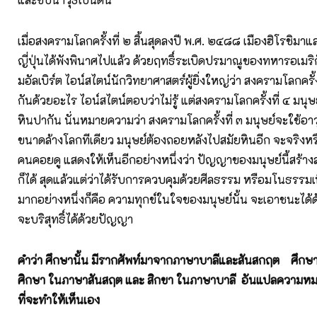
เมื่อสงครามโลกครั้งที่ ๒ สิ้นสุดลงปี พ.ศ. ๒๔๘๘ เมืองฮิโรชิม
ญี่ปุ่นได้พังพินาศไปแล้ว ด้วยฤทธิ์ระเบิดปรมาณูของทหารอเมริกั
มอัลเบิร์ต ไอน์สไตน์นักวิทยาศาสตร์ผู้ยิ่งใหญ่ว่า สงครามโลกครั้
กันด้วยอะไร ไอน์สไตน์ตอบว่าไม่รู้ แต่สงครามโลกครั้งที่ ๔ มนุษ
หินปากัน นั่นหมายความว่า สงครามโลกครั้งที่ ๓ มนุษย์จะใช้อาวุ
ขนาดล้างโลกทีเดียว มนุษย์ต้องถอยหลังไปสมัยหินอีก จะจริงหร
คนคอยดู แสดงให้เห็นอีกอย่างหนึ่งว่า ปัญญาของมนุษย์นี้สร้าง
ก็ได้ สุดแล้วแต่ว่าได้รับการควบคุมด้วยศีลธรรม หรือมโนธรรมเพ
มากอย่างหนึ่งก็คือ ความทุกข์ในใจของมนุษย์นั้น จะเอาชนะได
จะบริสุทธิ์ได้ด้วยปัญญา
คำว่า ศึกษานั้น มีรากศัพท์มาจากภาษาบาลีและสันสกฤต ศึกษา
ศิกษา ในภาษาสันสฤต และ สิกขา ในภาษาบาลี อันแปลความหมาย
ที่จะทำให้เห็นเอง