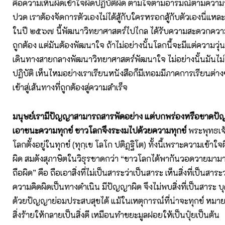
คือความเห็นผิดเข้าใจผิดปฏิบัติผิด ตามใจตามอารมณ์ตามความรู
ปวด เราต้องจัดการตัวเองไม่ได้สู้กับใครหรอกสู้กับตัวเองนี่แหละ
ในปี ๒๕๖๗ นี้พัฒนาวิทยาศาสตร์ไปไกล ได้รับความสะดวกความ
ถูกต้อง แต่มันต้องพัฒนาใจ ถ้าไม่อย่างนั้นโลกนี้จะมีแต่ความวุ่
เดินทางสายกลางพัฒนาวิทยาศาสตร์พัฒนาใจ ไม่อย่างนั้นมันไม่ได้
ปฏิบัติ เห็นไหมอย่างเราเรียนหนังสือก็มีเทอมมีภาคการเรียนต่างๆ 
เข้าสู่เส้นทางที่ถูกต้องสู่ความสำเร็จ
มนุษย์เรามีปัญญาสามารถสารพัดอย่าง
แต่บกพร่องหรือขาดปั
เอาชนะความทุกข์
ชาวโลกจึงระงมไปด้วยความทุกข์
พระพุทธเจ้
โลกตั้งอยู่ในทุกข์ (ทุกฺเข โลโก ปติฏฺฐิโต) ทั้งนี้เพราะความเข้า
ผิด สมดังสุภาษิตในวิธุรชาดกว่า “ชาวโลกได้พากันวอดวายมาม
ถือผิด” คือ ถือเอาสิ่งที่ไม่เป็นสาระว่าเป็นสาระ เห็นสิ่งที่เป็นสาระ
ความคิดผิดเป็นทางดำเนิน มีปัญญาผิด จึงไม่พบสิ่งที่เป็นสาระ 
ด้วยปัญญาย่อมประสบสุขได้ แม้ในเหตุการณ์ที่น่าจะทุกข์ หมาย
สิ่งร้ายให้กลายเป็นสิ่งดี เหมือนทำขยะมูลฝอยให้เป็นปุ๋ยเป็นต้น