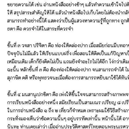
ขยายความได้ เช่น อ่านหนังสืออย่างช้าๆ แล้วทำความเข้าใจไปด
ให้ สรุปสาระสำคัญให้ได้ แล้วนำหนังสือไปเก็บโดยไม่ต้องนำกลั
สามารถทำอย่างนี้ได้ แสดงว่าเป็นผู้แสวงหาความรู้ที่ถูกทาง ถูกต้อง
ธตา คือ ควรจำได้ในสาระที่ควรจำ
ขั้นที่ ๓ วจสา ปริจิตา คือ ท่องให้คล่องปาก เมื่อสมัยก่อนมีบทอ
ปัจจุบันไม่มีแล้ว ให้เรียนแบบฝรั่ง เพื่อสอนให้คิดเป็นแก้ปัญหาเ
เหมือนเดิม เด็กก็ยังคิดไม่เป็น แถมยังจำอะไรไม่ได้อีก โง่กว่าเดิ
ฉะนั้น หลักขั้นที่ ๓ คือ ต้องท่องให้คล่องปาก จนสามารถจำได้ ไม
สุภาษิต คติ หรือพุทธวจนะเมื่อต้องการสามารถหยิบมาใช้ได้ทันท
ขั้นที่ ๔ มนสานุเปกขิตา คือ เพ่งให้ขึ้นใจจนสามารถสร้างภาพพจน์
การเรียนหนังสืออย่างหนึ่ง สมัยเรียนเป็นสามเณร เปรียญ ๘ เป
ในการอ่านหนังสือ ๑ ถึง ๒ เที่ยวก็จำหมด เพราะผมใช้วิธีสร้า
กระทั่งมองเห็นว่าข้อความนั้นๆ อยู่บรรทัดเท่านั้น หน้านั้นได้ อ
นันทะ ท่านเคยเล่าว่า เมื่ออ่านประวัติศาสตร์ไทยตอนพระนเร