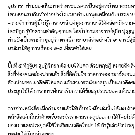
อุปราชา ท่านมองเห็นภาพว่าพระนเรศวรยืนอยู่ตรงไหน พระมห
ไหน ตอนรบกันทำท่าอย่างไร เวลาท่านมาพูดเหมือนกับบรรยายภ
ความจำ ท่านผู้นี้ไม่รู้ภาษาบาลี แต่พูดภาษาบาลีได้คล่อง มีคว
ไตรปิฎก รู้ข้อความสำคัญๆ หมด โดยไปถามอาจารย์สุชีพ ปุญญา
ท่านยังเป็นพระภิกษุอยู่ว่า ตรงนี้ภาษาบาลีว่าอย่างไร อาจารย์สุ
บาลีมาให้ดู ท่านก็ท่อง ๒-๓ เที่ยวจำได้เลย
ขั้นที่ ๕ ทิฏฐิยา สุปฏิวิทธา คือ ขบให้แตก ด้วยทฤษฎี หมายถึง สิ่
สิ่งที่ท่องจนคล่องปากแล้ว สิ่งที่คิดในใจ วาดภาพออกมาชัดเจนแล้ว
ต้องนำมาขบมาคิดตีให้แตก แล้วสามารถนำมาสรุปเป็นแนวคิดขอ
ประยุกใช้ได้ ภาษาการศึกษาเรียกว่าได้ข้อสรุปรวบยอด แล้วนำม
การอ่านหนังสือ เมื่ออ่านจบแล้วให้เก็บหนังสือเล่มนั้นได้เลย ถ้
หนังสือเล่มนั้นว่าด้วยเรื่องอะไรเราสามรถสรุปออกมาได้โดยไม่
ของเขาและประยุกต์ใช้ให้เกิดแนวคิดใหม่ๆ ได้ ถ้ารู้แล้วยังประยุกต
พหูสูต ไม่เรียกว่าพหูสูต