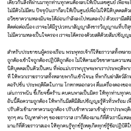
เดียวกันสิ่งที่ผ่านมาทุกท่านทุกคนต้องลบให้เป็นเลขศูนย์ เพื่อจะไ
ไม่มีตัวไม่มีตน ปัจจุบันเราก็ลบให้เป็นศูนย์เพื่อไม่ให้นิติบุคคลต
อวิชชาความหลงมันจะได้อ่อนกำลังลงไปหมดลงไป ด้วยเรามีสติม
ติดต่อต่อเนื่อง เราจะได้มีรูปเวทนาสัญญาสังขารวิญญาณที่บริสุท
ไม่มีความหลงเป็นใจครอง เราจะได้ครองด้วยสติด้วยสัมปชัญญ
สำหรับประชาชนผู้ครองเรือน พระพุทธเจ้าก็ให้ฆราวาสทั้งหลาย
ถูกต้องเข้าใจถูกต้องปฏิบัติถูกต้อง ไม่ให้ตามอวิชชาตามความหลง
นิติบุคคลเป็นตัวเป็นตน ที่พ่อแม่บรรพบุรุษจะพาเราประพฤติพาเ
ที ให้พวกเราฆราวาสทั้งหลายพากันเข้าใจนะ ที่พากันฆ่าสัตว์ลัก
คอรัปชั่น ประพฤติผิดในกาม โกหกหลอกลวง ดื่มเครื่องดองของ
เล่นการพนัน ขี้เกียจขี้คร้าน คบคนพาลเป็นมิตร ให้ทุกท่านทุกค
อันนี้คือความถูกต้อง ให้พากันมีสติมีสัมปชัญญะรู้ตัวทั่วพร้อม เ
ปรับตัวเข้ามาหาความถูกต้อง ปรับเข้าหาเวลาเข้าสู่การประพฤติ
ทุกๆ คน ปัญหาต่างๆ ของฆราวาส เราก็ต้องมาแก้ที่ตัวเรานี่แหล
มาแก้ที่ตัวฆราวาสเอง ให้ทุกคนรู้ทุกข์รู้เหตุเกิดทุกข์รู้ข้อปฏิบัติ