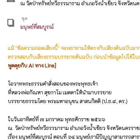
ณ วัดป่าทรัพย์ทวีธรรมาราม อำเภอวังน้ำเขียว จังหวัดน
ชุด
มนุษย์ที่สมบูรณ์
แม้ "ข้อความถอดเสียงนี้" จะพยายามให้ตรงกับเสียงต้นฉบับมากที่
ตรวจสอบกับเสียงธรรมบรรยายต้นฉบับ ก่อนนำข้อมูลไปใช้ในก
พูดคุยกับ AI ทาง Line]
โอวาทพระธรรมคำสั่งสอนของพระพุทธเจ้า
ที่หลวงพ่อกัณหา สุขกาโม เมตตาให้นำมาบรรยาย
บรรยายธรรมโดย พระมหาอนุชน สาสนกิตติ (ป.ธ.๙, ดร.)
ในวันอาทิตย์ที่ ๗ มกราคม พุทธศักราช ๒๕๖๖
ณ วัดป่าทรัพย์ทวีธรรมาราม อำเภอวังน้ำเขียว จังหวัดนครราช
เรื่อง มนุษย์ที่สมบูรณ์ ตอนที่ ๖๔ มนุษย์เรามีปัญญาสามารถสารพ