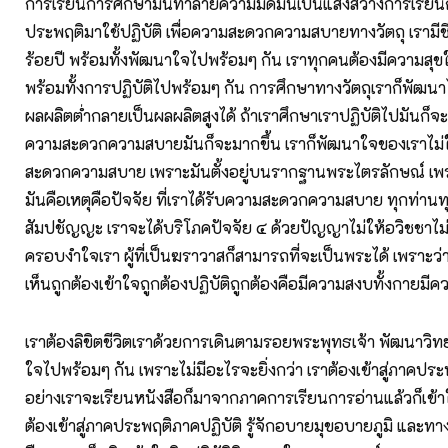
การเรียนการศึกษามันทำลายความมืดมันเป็นแสงสว่างการเรียน
ประพฤติมาใช้ปฏิบัติ เพื่อความสะดวกความสบายทางวัตถุ เรามีชีว
ร้อยปี พร้อมทั้งพัฒนาใจไปพร้อมๆ กัน เราทุกคนต้องมีความส
พร้อมทั้งการปฏิบัติไปพร้อมๆ กัน การศึกษาทางวัตถุเราก็พัฒนา
ผลผลิตต่ำกลายเป็นผลผลิตสูงได้ ถ้าเราศึกษาเราปฏิบัติไปมันก็จะต
ความสะดวกความสบายมันก็จะมากขึ้น เราก็พัฒนาใจของเราไม
สะดวกความสบาย เพราะมันตั้งอยู่บนรากฐานพระไตรลักษณ์ เพร
มันคือเหตุคือปัจจัย ที่เราได้รับความสะดวกความสบาย ทุกท่านทุ
สัมปชัญญะ เราจะได้บริโภคปัจจัย ๔ ด้วยปัญญาไม่ให้อวิชชาไ
ครอบงำใจเรา ผู้ที่เป็นฆราวาสก็สามารถที่จะเป็นพระได้ เพราะว่า
เห็นถูกต้องเข้าใจถูกต้องปฏิบัติถูกต้องคือมีความสงบทั้งกาย
เราต้องลิขิตชีวิตเราด้วยการเดินตามรอยพระพุทธเจ้า พัฒนาวิ
ใจไปพร้อมๆ กัน เพราะไม่มีอะไรจะยิ่งกว่า เราต้องเข้าสู่ภาคประ
อย่างเราจะเรียนหนังสือก็มาจากภาคการเรียนการอ่านแล้วก็เข้าใ
ต้องเข้าสู่ภาคประพฤติภาคปฏิบัติ รู้จักอบายมุขอบายภูมิ และทาง