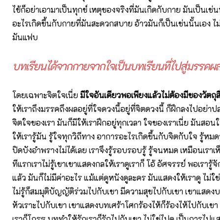
ไข้ก็อย่าเอามาเป็นทุกข์ เหตุของจริงที่มันเกิดกับกาย มันเป็นเช่นน
อะไรเกิดขึ้นกับกายที่มันสะดวกสบาย อ้าวมันก็เป็นเช่นนั้นเอง ไม่ไ
มันแฟบ
บทเรียนได้จากกายจากใจเป็นบทเรียนที่ไปสู่มรรค
โดยเฉพาะจิตใจเนี่ย
มีใจอันเดียวพอเพียงแล้วไม่ต้องมีของวัตถุสิ
ให้เราถึงมรรคถึงผลอยู่ที่ใจดวงนี้อยู่ที่จิตดวงนี้ ก็ฝึกลงไปอย่
จิตใจของเรา มันก็มีให้เราฝึกอยู่ทุกเวลา ใจของเราเนี่ย มันสอนให
ให้เรารู้มัน รู้ใจทุกวิถีทาง อาการอะไรเกิดขึ้นกับจิตกับใจ รู้หมดร
ปิดบังอำพรางไม่ได้เลย เราจึงรู้รอบรอบรู้ รู้จนหมด เหมือนเราเห
ทีแรกเราไม่รู้เขาเขาแสดงกลให้เราดูเราก็ โอ้ อัศจรรย์ พอเรารู้
แล้ว มันก็ไม่มีค่าอะไร
แม้แต่ดูหนังดูละคร มันแสดงให้เราดู ไม่ใช
ไม่รู้ก็สมมุติบัญญัติร่วมไปกับเขา มีความสุขไปกับเขา เขาแสดงบ
หัวเราะไปกับเขา เขาแสดงบทเศร้าโศกร้องไห้ก็ร้องไห้ไปกับเข
เราก็โกรธ บททำให้รักเราก็รักไปกับเขา ไม่ใช่ไปดู เป็นการไปแสด