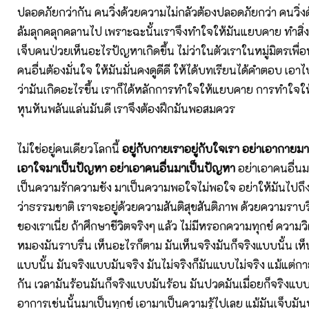
ปลอดภัยกว่ากัน คนวิ่งด้วยความไม่กลัวต้องปลอดภัยกว่า คนวิ่
ล้มลุกคลุกคลานไป เพราะฉะนั้นเราจึงทำใจให้มันแยบคาย ทำสิ่
เจ็บคนป่วยเห็นอะไรปัญหาเกิดขึ้น ไม่ว่าในตัวเราในหมู่มิตรเพื่อ
คนอื่นต้องมั่นใจ ให้มันมั่นคงดูดีดี ให้ได้บทเรียนได้คำตอบ เอาไ
ว่ามันเกิดอะไรขึ้น เราก็ได้หลักการทำใจให้แยบคาย การทำใจให้ไ
หุนหันพลันแล่นมันดี เราจึงต้องฝึกมันพอสมควร
ไม่ใช่อยู่คนเดียวโลกนี้
อยู่กับกายเราอยู่กับใจเรา อย่าเอากายม
เอาใจมาเป็นปัญหา อย่าเอาคนอื่นมาเป็นปัญหา
อ
ย่าเอาคนอื่น
เป็นความรักความชัง มาเป็นความพอใจไม่พอใจ อย่าให้มันไปถึงโ
ว่าธรรมชาติ เราจะอยู่ด้วยความสันติสุขสันติภาพ ด้วยความราบรื
ของเราเนี่ย ถ้าศึกษาชีวิตจริงๆ แล้ว ไม่มีหรอกความทุกข์ ความว
หมองมันราบรื่น เห็นอะไรก็ตาม มันเห็นจริงมันก็จริงแบบนั้น เห็น
แบบนั้น มันจริงแบบมันจริง มันไม่จริงก็มันแบบไม่จริง แม้แต่ก
กัน เวลามันร้อนมันก็จริงแบบมันร้อน มันปวดมันเมื่อยก็จริงแบบ
อาการเช่นนั้นมาเป็นทุกข์ เอามาเป็นความรู้ไปเลย แม้มันเจ็บมัน