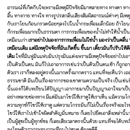
อารมณ์ที่เกิดกับใจเพราะมีเหตุมีปัจจัยมีมาหลายทาง ทางตา ทา
ลิ้น ทางกาย ทางใจ ทางรูปรสกลิ่นเสียงสัมผัสอารมณ์ต่างๆ มีเหตุ
กับเราโยนก้อนกรวดน้อยๆลงไปในน้ำกระเพื่อมเล็กน้อย ถ้าโย
ก็กระเพื่อมมากเป็นธรรมดา การกระเพื่อมของน้ำไม่ทำให้น้ำเป็นอื
เหมือนเก่า
เราอย่าไปมองการกระเพื่อมไม่ใช่น้ำ มองว่าเป็นคลื่น ที
เหมือนเดิม แต่มีเหตุปัจจัยที่มันเกิดขึ้น ขึ้นมา เดี๋ยวมันก็ปรับให้
เดิม
ใจที่มันฟูมันแฟบมันปรุงมันแต่งเพราะมีเหตุปัจจัยอย่าไปเอา
เป็นตัวเป็นตน มันก็ไปเอาอาการเช่นว่าเป็นตัวเป็นตนเข้า ก็ถูก
ตัวเรา เราก็หลงอยู่ตรงนั้นมากครั้งมากคราว แทนที่จะเห็นว่า เออ 
ธรรมชาติ มันเป็นเรื่องอาการของเขาตามความเป็นจริง เป็นเช่นนั
นั้นเองก็ได้บทเรียนได้ปัญญา เอากายมาเป็นปัญญาเอาใจมาเ
อย่างหลายช่องทาง มีแต่มันมาโชว์ให้เราดูให้เราเห็น แม้ความโก
ความทุกข์ก็โชว์ให้เราดู แต่ความโกรธมันก็ไม่เป็นเรื่องจริงอะไรต
โชว์ให้เราไปเข้าใจผิดสำคัญมั่นหมาย ก็เลยไปยึดเอาสิ่งเหล่านั้นว
เป็นผู้สุขเป็นผู้ทุกข์ซะ ก็เลยเสียเวลาตรงนั้นด้วย แทนที่จะได้บทเ
ลงโทษตัวเรากระทบกระเทือนไปหมด ต้องดูดีดี