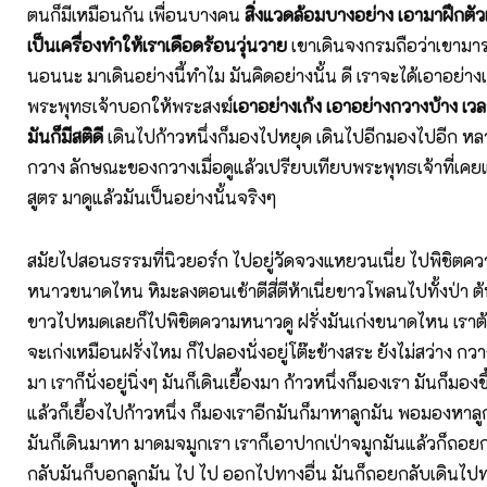
ตนก็มีเหมือนกัน เพื่อนบางคน
สิ่งแวดล้อมบางอย่าง เอามาฝึกตัว
เป็นเครื่องทำให้เราเดือดร้อนวุ่นวาย
เขาเดินจงกรมถือว่าเขามา
นอนนะ มาเดินอย่างนี้ทำไม มันคิดอย่างนั้น ดี เราจะได้เอาอย่างเ
พระพุทธเจ้าบอกให้พระสงฆ์
เอาอย่างเก้ง เอาอย่างกวางบ้าง เ
มันก็มีสติดี
เดินไปก้าวหนึ่งก็มองไปหยุด เดินไปอีกมองไปอีก ห
กวาง ลักษณะของกวางเมื่อดูแล้วเปรียบเทียบพระพุทธเจ้าที่เค
สูตร มาดูแล้วมันเป็นอย่างนั้นจริงๆ
สมัยไปสอนธรรมที่นิวยอร์ก ไปอยู่วัดจวงแหยวนเนี่ย ไปพิชิต
หนาวขนาดไหน หิมะลงตอนเช้าตีสี่ตีห้าเนี่ยขาวโพลนไปทั้งป่า ต้น
ขาวไปหมดเลยก็ไปพิชิตความหนาวดู ฝรั่งมันเก่งขนาดไหน เราต้อ
จะเก่งเหมือนฝรั่งไหม ก็ไปลองนั่งอยู่โต๊ะข้างสระ ยังไม่สว่าง กว
มา เราก็นั่งอยู่นิ่งๆ มันก็เดินเยื้องมา ก้าวหนึ่งก็มองเรา มันก็มอ
แล้วก็เยื้องไปก้าวหนึ่ง ก็มองเราอีกมันก็มาหาลูกมัน พอมองหาลู
มันก็เดินมาหา มาดมจมูกเรา เราก็เอาปากเป่าจมูกมันแล้วก็ถอ
กลับมันก็บอกลูกมัน ไป ไป ออกไปทางอื่น มันก็ถอยกลับเดินไปทางอ