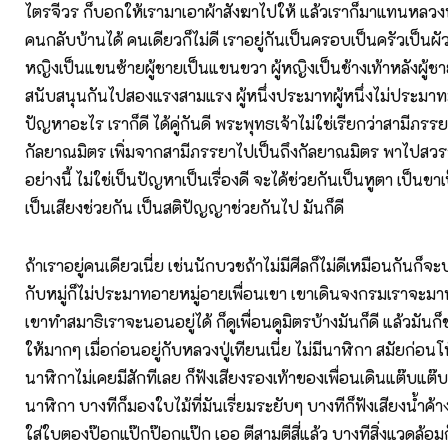
ไตรจีวร ก็บอกให้เรามาเอาผ้าสังฆาไปให้ แล้วเราก็มาแทนหลวงพ
คนกลับบ้านได้ คนเดียวก็ไม่ดี เราอยู่กันเป็นครอบเป็นครัวเป็นผัวเป
หญิงเป็นแขนซ้ายผู้ชายเป็นแขนขวา ผู้หญิงเป็นช้างเท้าหลังผู้ชา
สนับสนุนกันไปสองแรงสามแรง ผู้หนึ่งประมาทผู้หนึ่งไม่ประมาทมั
ปัญหาอะไร เราก็ดี ได้คู่กันดี พระพุทธเจ้าไม่ใช่เรียกว่าสามีภรรย
กัลยาณมิตร เพิ่มจากสามีภรรยาไปเป็นถึงกัลยาณมิตร พาไปสวร
อย่างนี้ ไม่ใช่เป็นปัญหาเป็นเรื่องดี จะได้ช่วยกันเป็นหูตา เป็น
เป็นเสียงช่วยกัน เป็นสติปัญญาช่วยกันไป มันก็ดี
ถ้าเราอยู่คนเดียวเนี่ย เช่นนักบวชถ้าไม่มีศีลก็ไม่ดีเหมือนกันก็จะ
กับหมู่ก็ไม่ประมาทอายหมู่อายเพื่อนเขา เขาเดินจงกรมเราจะมา
เขาทำสมาธิเราจะนอนอยู่ได้ ก็ดูเพื่อนดูมิตรบ้างมันก็ดี แล้วมัน
ให้มากๆ เมื่อก่อนอยู่กับหลวงปู่เทียนเนี่ย ไม่มีนาฬิกา สมัยก่อนโ
นาฬิกาไม่เคยมีสักทีเลย ก็ฟังเสียงรองเท้าของเพื่อนเดินแต๊บแต๊บ
นาฬิกา บางทีก็มองใบไม้ที่มันเรี่ยมระยับๆ บางทีก็ฟังเสียงน้ำค
ใส่ใบตองป๊อกแป๊กป๊อกแป๊ก เออ ตีสามตีสี่แล้ว บางทีสิ่งแวดล้อมก