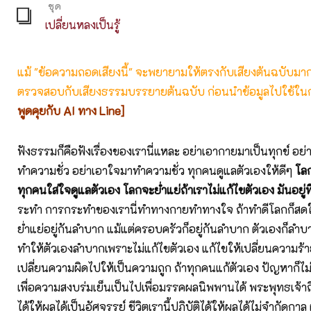
ชุด
เปลี่ยนหลงเป็นรู้
แม้ "ข้อความถอดเสียงนี้" จะพยายามให้ตรงกับเสียงต้นฉบับมากที่
ตรวจสอบกับเสียงธรรมบรรยายต้นฉบับ ก่อนนำข้อมูลไปใช้ในก
พูดคุยกับ AI ทาง Line]
ฟังธรรมก็คือฟังเรื่องของเรานี่แหละ อย่าเอากายมาเป็นทุกข์ อย
ทำความชั่ว อย่าเอาใจมาทำความชั่ว ทุกคนดูแลตัวเองให้ดีๆ
โล
ทุกคนใส่ใจดูแลตัวเอง โลกจะย่ำแย่ถ้าเราไม่แก้ไขตัวเอง มันอยู่ที
ระทำ การกระทำของเรานี่ทำทางกายทำทางใจ ถ้าทำดีโลกก็สดใส
ย่ำแย่อยู่กันลำบาก แม้แต่ครอบครัวก็อยู่กันลำบาก ตัวเองก็ลำ
ทำให้ตัวเองลำบากเพราะไม่แก้ไขตัวเอง แก้ไขให้เปลี่ยนความร้
เปลี่ยนความผิดไปให้เป็นความถูก ถ้าทุกคนแก้ตัวเอง ปัญหาก็ไม่เ
เพื่อความสงบร่มเย็นเป็นไปเพื่อมรรคผลนิพพานได้ พระพุทธเจ้าถ
ได้ให้ผลได้เป็นอัศจรรย์ ชีวิตเรานี้ปฏิบัติได้ให้ผลได้ไม่จำกัดกาล 