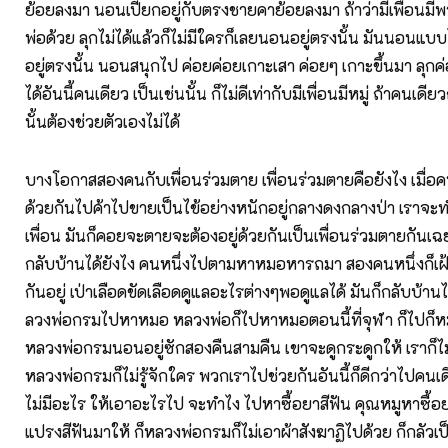
ย้อยลงมา นอนเปียกอยู่กับตรงชายคาย้อยลงมา
ถ้าว่ามีเพื่อน
พ่อด้วย ลุกไม่ได้แล้วก็ไม่มีใครก็เลยนอนอยู่ตรงนั้น มันนอนแบ
อยู่ตรงนั้น นอนสนุกไป ค่อยค่อยเกาะเสา ค่อยๆ เกาะขึ้นมา ลุกค่
ได้อันนี้คนเดียว เป็นเช่นนั้น ก็ไม่ดีเท่ากับมีเพื่อนมีหมู่ ถ้าคนเ
นั้นต้องช่วยตัวเองไม่ได้
บางโอกาสสองคนกับเพื่อนร่วมตาย เพื่อนร่วมตายคือยังไง เมื่อ
ด้วยกันไปค้าไปขายเป็นไข้อย่างหนักอยู่กลางดงกลางป่า เราจะทำ
เพื่อน มันก็คอยจะตายจะต้องอยู่ด้วยกันเป็นเพื่อนร่วมตายกันเ
กลับบ้านได้ยังไง คนหนึ่งไปตามหาหมอหารถมา สองคนหนึ่งก็เ
กันอยู่ เป่าเลือดขัดเลือดดูแลอะไรต่างๆพอดูแลได้ มันก็กลับบ้า
ลวงพ่อกรมไปหาหมอ หลวงพ่อก็ไปหาหมอตอนนี้ที่จุฬา ก็ไปก็หม
หลวงพ่อกรมนอนอยู่ซักสองคืนสามคืน เขาจะดูกระดูกให้ เราก็ไม
หลวงพ่อกรมก็ไม่รู้จักใคร พวกเราไปช่วยกันอันนี้ก็ดีกว่าไปคน
ไม่มีอะไร ให้เอาอะไรไป จะทำไง ไปหาซื้อยาสีฟัน คุณหมูหาซื้อยา
แปรงสีฟันมาให้ ก็หลวงพ่อกรมก็ไม่เอาผ้าสังฆาฏิไปด้วย ก็กลัว