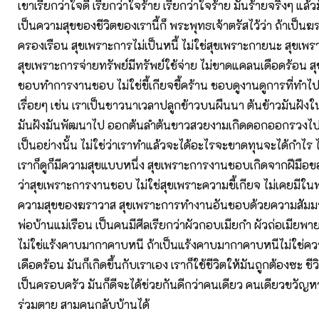
เขาเรียกว่าใจดี เรียกว่าใจร้าย เรียกว่าใจร้าย มันร้ายจริงๆ แล้วม
เป็นความสุขของชีวิตของเรานี้ก็ พระพุทธเจ้าตรัสไว้ว่า ถ้าเป็น
ครองเรือน สุขเพราะการไม่เป็นหนี้ ไม่ใช่สุขเพราะกายนะ สุขเพรา
สุขเพราะการจ่ายทรัพย์มีทรัพย์ใช้จ่าย ไม่ขาดแคลนเดือดร้อน 
ชอบทำการงานชอบ ไม่ใช่ขี้เกียจขี้คร้าน ชอบดูงานดูการที่ทำไป
เรื่อยๆ เช่น เราเป็นชาวนาเวลาปลูกข้าวบนผืนนา ต้นข้าวมันฝังในด
มันฝังมันพัฒนาไป ออกต้นลำต้นขาวสวยงามเกิดดอกออกรวงไปเ
เป็นอย่างนั้น ไม่ใช่ว่าเราทำแล้วจะได้อะไรจะขาดทุนจะได้กำไร 
เราก็ดูก็มีความสุขแบบหนึ่ง สุขเพราะการงานชอบเกิดจากฝีมือของ
ว่าสุขเพราะการงานชอบ ไม่ใช่สุขเพราะความขี้เกียจ ไม่เคยมีใน
ความสุขของฆราวาส สุขเพราะการทำงานอันชอบด้วยความสัมมา
พ่อบ้านแม่เรือน เป็นคนมีศีลเรียกว่าผัวกอบเมียกำ ผัวถ่อเมียพ
ไม่ใช่แร้งคาบมากาคาบหนี ถ้าเป็นแร้งคาบมากาคาบหนีไม่ใช่คว
เดือดร้อน มันก็เกิดขึ้นกับเราเอง เราก็ใช้ชีวิตให้มันถูกต้องซะ ชีวิตที
เป็นครอบครัว มันก็ดีจะได้ช่วยกันดีกว่าคนเดียว คนเดียวขวัญ
ร่วมตาย สามคนกลับบ้านได้