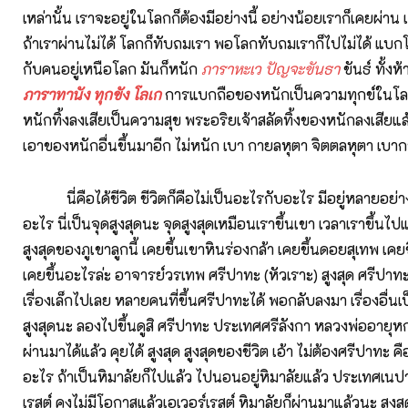
เหล่านั้น เราจะอยู่ในโลกก็ต้องมีอย่างนี้ อย่างน้อยเราก็เคยผ่าน
ถ้าเราผ่านไม่ได้ โลกก็ทับถมเรา พอโลกทับถมเราก็ไปไม่ได้ แ
กับคนอยู่เหนือโลก มันก็หนัก
ภาราหะเว ปัญจะขันธา
ขันธ์ ทั้งห
ภาราทานัง ทุกขัง โลเก
การแบกถือของหนักเป็นความทุกข์ในโ
หนักทิ้งลงเสียเป็นความสุข พระอริยเจ้าสลัดทิ้งของหนักลงเสียแล
เอาของหนักอื่นขึ้นมาอีก ไม่หนัก เบา กายลหุตา จิตตลหุตา เบา
นี่คือได้ชีวิต ชีวิตก็คือไม่เป็นอะไรกับอะไร มีอยู่หลายอย่าง
อะไร นี่เป็นจุดสูงสุดนะ จุดสูงสุดเหมือนเราขึ้นเขา เวลาเราขึ้นไ
สูงสุดของภูเขาลูกนี้ เคยขึ้นเขาหินร่องกล้า เคยขึ้นดอยสุเทพ เ
เคยขึ้นอะไรล่ะ อาจารย์วรเทพ ศรีปาทะ (หัวเราะ) สูงสุด ศรีปาทะ เ
เรื่องเล็กไปเลย หลายคนที่ขึ้นศรีปาทะได้ พอกลับลงมา เรื่องอื่นเป
สูงสุดนะ ลองไปขึ้นดูสิ ศรีปาทะ ประเทศศรีลังกา หลวงพ่ออายุหกสิ
ผ่านมาได้แล้ว คุยได้ สูงสุด สูงสุดของชีวิต เอ้า ไม่ต้องศรีปาทะ ค
อะไร ถ้าเป็นหิมาลัยก็ไปแล้ว ไปนอนอยู่หิมาลัยแล้ว ประเทศเนปา
เรสต์ คงไม่มีโอกาสแล้วเอเวอร์เรสต์ หิมาลัยก็ผ่านมาแล้วนะ สูงสุ