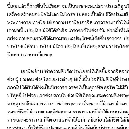
นี้เลย แล้วก็ก้าวขึ้นไปเรื่อยๆ จนเป็นพระ พระแปลว่าประเสริฐ บ
เครื่องเศร้าหมอง ใจไม่โลภ ไม่โกรธ ไม่หลง เป็นต้น ชีวิตประเสร
พระทางกาย ทางใจ ไม่เอากาย เอาใจ เอาจิต เอาวาจามาทำให้เก
เอามาเป็นประโยชน์ใช้ได้สำเร็จ เอากายก็ไปช่วยกัน ช่วยสิ่งที่ไม่
อย่าง กายของเราใช้ได้มากมาย ผลประโยชน์เกิดขึ้นจากกาย ป
ประโยชน์ท่าน ประโยชน์โลก ประโยชน์แก่พระศาสนา ประโยชน
นิพพาน เอากายนี่แหละ
เอาใจเข้าไปทำความดี เกิดประโยชน์ที่เกิดขึ้นจากจิตจากใ
ช่วยผู้ ช่วยคน ช่วยใคร อะไรต่างๆ ได้ทั้งนั้น ใจที่มันดี ใจที่ประ
ออกไป ได้ยินได้ฟังเป็นปิยวาจา วาจาที่เป็นสุภาษิต สุจริต ไม่มี
บริสุทธิ์ ไปช่วยบอกช่วยสอนไปช่วยให้เกิดคุณงามความดีเพราะ
พระพุทธเจ้าสอนพวกเรา เหล่าพระสาวกทั้งหลายก็จำเอา จำเอา 
หลายชีวิตก็จำเอาคนละทิศละทาง พระอานนท์นี่จำได้มากกว่าหมู
ทรงแสดงธรรม ณ ที่ใด อานนท์จำได้แม่น สมัยก่อนไม่มีซีดี ไม่ม
การจำเอา ถ้าใช้ชีวิตไปจำเอาความดี มันก็ติดมันก็จำง่าย เหมือ