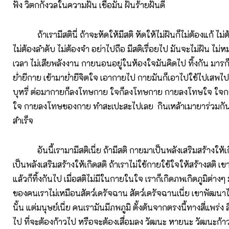
ฟัง วิตกกังวลในความฝัน เชื่อมั่น ฝันร้ายฝันดี
ถ้าเรามีสตินี่ ถ้าจะหัดให้มีสติ หัดให้ไม่ฝันก็ไม่ต้องแก้ ไม่
ไม่ต้องลำดับ ไม่ต้องจำ อย่าไปถือ มีสติเรื่อยไป มันจะไม่ฝัน ไม่ห
เวลา ไม่เสียพลังงาน กายนอนอยู่ในห้องใจมันคิดไป ทิ้งกัน มารก
ย่ำยีกาย เข้ามาย่ำยีจิตใจ เอากายไป กายมันก็เอาไปใช้ไปเสพไปต
บุหรี่ ต่อมากายก็ลงโทษกาย ใจก็ลงโทษกาย กายลงโทษใจ ใ
ใจ กายลงโทษของกาย ทำสะเปะสะไปเลย กินเหล้าเมายาร่วมกัน
สำเร็จ
อันนี้เรามามีสติเนี่ย ถ้ามีสติ กายมาเป็นพลังเสริมสร้างให้เ
เป็นพลังเสริมสร้างให้เกิดสติ ถ้าเราไม่ใช้กายใช้ใจให้สร้างสติ เขา
แล้วก็ทิ้งกันไป เมื่อสติไม่มีในกายในใจ เราก็เกิดภพเกิดภูมิต่างๆ ม
ของคนเราไม่เหมือนสัตว์เดรัจฉาน สัตว์เดรัจฉานเนี่ย เขาพัฒนาไม่
นั้น แต่มนุษย์เนี่ย คนเรามันมีภพภูมิ ตั้งต้นจากตรงนี้ทางสี่แพร่ง ส
ไป ที่จะต้องก้าวไป หรือจะต้องเสื่อมลง วัฒนะ หายนะ วัฒนะก้า