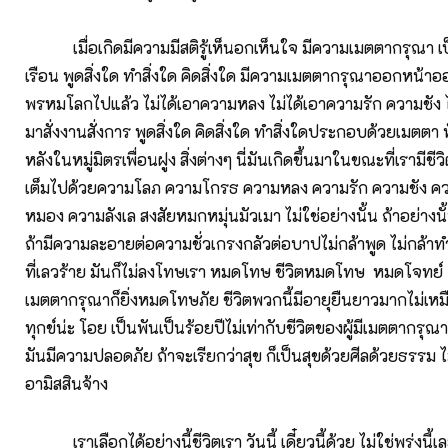
เมื่อเกิดมีความมีสติรู้เห็นอกเห็นใจ มีความเมตตากรุณา เป็
เรือน พูดสิ่งใด ทำสิ่งใด คิดสิ่งใด มีความเมตตากรุณาออกหน้าอ
พรหมโลกไปแล้ว ไม่ได้เอาความหลง ไม่ได้เอาความรัก ความชัง ไ
มาสั่งงานสั่งการ พูดสิ่งใด คิดสิ่งใด ทำสิ่งใดประกอบด้วยเมตตา 
หลังในหมู่มิตรเพื่อนฝูง สิ่งต่างๆ นี่มันเกิดขึ้นมาในขณะที่เรามีชีว
เต็มไปด้วยความโลภ ความโกรธ ความหลง ความรัก ความชัง ควา
หมอง ความลังเล สงสัยหมกหมุ่นมัวเมา ไม่ใช่อย่างนั้น ถ้าอย่าง
ถ้ามีความละอายต่อความชั่วเกรงกลัวต่อบาปไม่กล้าพูด ไม่กล้าทำ 
ที่เลวร้าย มันก็ไม่ลงโทษเรา หมดโทษ ชีวิตหมดโทษ หมดโจทย์ 
เมตตากรุณาก็ยิ่งหมดโทษภัย ชีวิตพวกนี้มีอายุยืนยาวมากไม่เหมือ
ทุกข์น่ะ โอย เป็นพันเป็นร้อยปีไม่เท่ากับชีวิตของผู้มีเมตตากรุณา
มันมีความปลอดภัย ถ้าจะเรียกว่าสุข ก็เป็นสุขด้วยศีลด้วยธรรม ไ
อามิสสินจ้าง
เราเลือกได้อย่างนี้ชีวิตเรา วันนี้ เดี๋ยวนี้ด้วย ไม่ใช่พรุ่งนี้เล