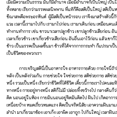
เมื่อมีความเป็นธรรม มันก็มีอำนาจ เมื่อมีอำนาจก็เป็นใหญ่ เป็
ทั้งหลาย เรียกว่ามรรคผลนิพพาน ที่แท้ก็คือสติเป็นใหญ่ สติเป็
ขีณาสพคือพระอรหันต์ ผู้มีสติเป็นหน้ารอบ เราจึงมาสร้างตัวนี้กั
แวะ เวลานี้เรามาไปกับ เรามาไปก่อน เรามาเดินก่อน เหมือนคน
ทำงานทำการ เช่น ชาวนาเวลาปลูกข้าว เขาปลูกข้าวเสียก่อน อันอ
เวลาเกี่ยวข้าว เขาเกี่ยวข้าวเสียก่อน อันอื่นเอาไว้ก่อน แล้วเขาก็ไ
ข้าว เป็นมรรคเป็นผลขึ้นมา ข้าวที่ได้จากการกระทำ ก็แปรมาเป็นเ
เป็นชีวิตของพวกเรา
การเจริญสตินี่เป็นอาหารใจ อาหารกายด้วย กายใจนี่ถ้ามีส
พลัง เป็นพลังร่วมกัน กายช่วยใจ ใจช่วยกาย สติช่วยกาย สติช่ว
หนึ่ง รวมเป็นหนึ่ง เรียกว่าชีวิตที่ได้ชีวิต เดี๋ยวนี้กายเราไปค
ทางหนึ่ง กายอยู่ทางหนึ่ง สติก็ไม่มี ปล่อยทิ้งขว้างไป กลางคืนก็ว
คิด นอนอยู่ในห้อง กายมันนอนอยู่จิตมันคิดไป ฝันไป เกิดอา
เหนื่อยบ้าง หมดเรี่ยวหมดแรง ติดเป็นจริตนิสัย เอาความฝันมาแ
ลำนำ มาเกี่ยวมาข้อง เอาเก็ง เอาผิด เอาถูก ไปกันใหญ่ เวลาฝันเ