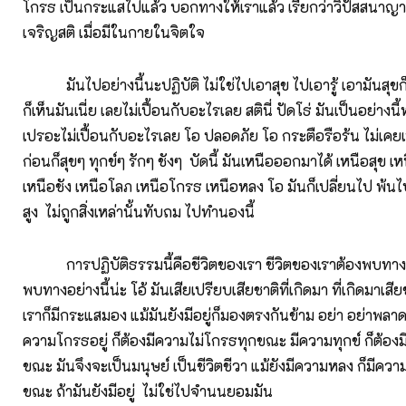
โกรธ เป็นกระแสไปแล้ว บอกทางให้เราแล้ว เรียกว่าวิปัสสนาญาณ 
เจริญสติ เมื่อมีในกายในจิตใจ
มันไปอย่างนี้นะปฏิบัติ ไม่ใช่ไปเอาสุข ไปเอารู้ เอามันสุขก็เห็
ก็เห็นมันเนี่ย เลยไม่เปื้อนกับอะไรเลย สตินี่ ปัดโธ่ มันเป็นอย่างนี้
เปรอะไม่เปื้อนกับอะไรเลย โอ ปลอดภัย โอ กระตือรือร้น ไม่เคยเป
ก่อนก็สุขๆ ทุกข์ๆ รักๆ ชังๆ บัดนี้ มันเหนือออกมาได้ เหนือสุข เห
เหนือชัง เหนือโลภ เหนือโกรธ เหนือหลง โอ มันก็เปลี่ยนไป พ้นไ
สูง ไม่ถูกสิ่งเหล่านั้นทับถม ไปทำนองนี้
การปฏิบัติธรรมนี้คือชีวิตของเรา ชีวิตของเราต้องพบทางแบ
พบทางอย่างนี้น่ะ โอ้ มันเสียเปรียบเสียชาติที่เกิดมา ที่เกิดมาเสี
เราก็มีกระแสมอง แม้มันยังมีอยู่ก็มองตรงกันข้าม อย่า อย่าพลาด
ความโกรธอยู่ ก็ต้องมีความไม่โกรธทุกขณะ มีความทุกข์ ก็ต้องม
ขณะ มันจึงจะเป็นมนุษย์ เป็นชีวิตชีวา แม้ยังมีความหลง ก็มีคว
ขณะ ถ้ามันยังมีอยู่ ไม่ใช่ไปจำนนยอมมัน