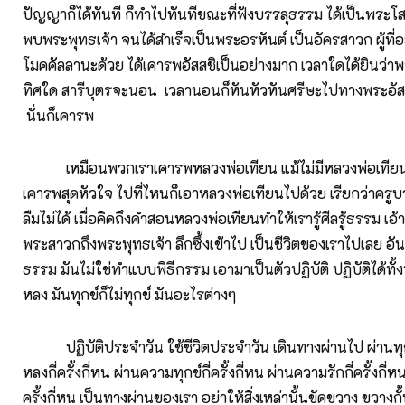
ปัญญาก็ได้ทันที ก็ทำไปทันทีขณะที่ฟังบรรลุธรรม ได้เป็นพระโส
พบพระพุทธเจ้า จนได้สำเร็จเป็นพระอรหันต์ เป็นอัครสาวก ผู้ที่อ
โมคคัลลานะด้วย ได้เคารพอัสสชิเป็นอย่างมาก เวลาใดได้ยินว่าพ
ทิศใด สารีบุตรจะนอน เวลานอนก็หันหัวหันศรีษะไปทางพระอัสสช
นั่นก็เคารพ
เหมือนพวกเราเคารพหลวงพ่อเทียน แม้ไม่มีหลวงพ่อเทียนแ
เคารพสุดหัวใจ ไปที่ไหนก็เอาหลวงพ่อเทียนไปด้วย เรียกว่าครูบ
ลืมไม่ได้ เมื่อคิดถึงคำสอนหลวงพ่อเทียนทำให้เรารู้ศีลรู้ธรรม เอ้า
พระสาวกถึงพระพุทธเจ้า ลึกซึ้งเข้าไป เป็นชีวิตของเราไปเลย อันนี
ธรรม มันไม่ใช่ทำแบบพิธีกรรม เอามาเป็นตัวปฏิบัติ ปฏิบัติได้ทั้
หลง มันทุกข์ก็ไม่ทุกข์ มันอะไรต่างๆ
ปฏิบัติประจำวัน ใช้ชีวิตประจำวัน เดินทางผ่านไป ผ่านทุ
หลงกี่ครั้งกี่หน ผ่านความทุกข์กี่ครั้งกี่หน ผ่านความรักกี่ครั้งกี่ห
ครั้งกี่หน เป็นทางผ่านของเรา อย่าให้สิ่งเหล่านั้นขัดขวาง ขวางกั้