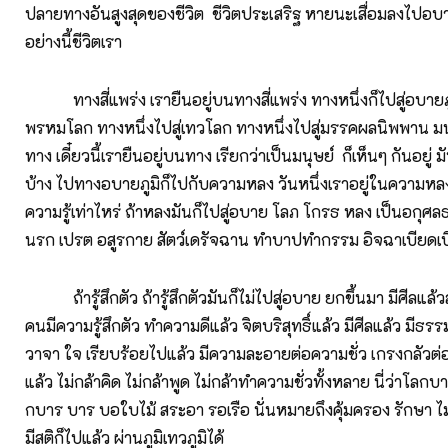
ปลายทางอันสูงสุดของชีวิต ชีวิตประเสริฐ หายนะเสื่อมลงไปอบาย
อย่างนี้ชีวิตเรา
ทางสี่แพร่ง เรายืนอยู่บนทางสี่แพร่ง ทางหนึ่งก็ไปสู่อบายภูมิ
พรหมโลก ทางหนึ่งไปสู่เทวโลก ทางหนึ่งไปสู่มรรคผลนิพพาน มนุ
ทาง เดี๋ยวนี้เรายืนอยู่บนทาง เรียกว่าเป็นมนุษย์ ก็เห็นๆ กันอยู่
บ้าง ไปทางอบายภูมิก็ไปกับความหลง วันหนึ่งเราอยู่ในความหลง
ความรู้เท่าไหร่ ถ้าหลงมันก็ไปสู่อบาย โลภ โกรธ หลง เป็นอกุศลธร
นรก เปรต อสูรกาย สัตว์เดรัจฉาน ทำบาปทำกรรม อิจฉาเบียดเ
ถ้ารู้สึกตัว ถ้ารู้สึกตัวมันก็ไม่ไปสู่อบาย ยกขึ้นมา มีศีลแล้
คนมีความรู้สึกตัว ทำความดีแล้ว จิตบริสุทธิ์แล้ว มีศีลแล้ว มีธ
วาจา ใจ เรียบร้อยไปแล้ว มีความละอายต่อความชั่ว เกรงกลัวต่อ
แล้ว ไม่กล้าคิด ไม่กล้าพูด ไม่กล้าทำความชั่วทั้งหลาย นี่ว่าโลกบ
กบาร บาร บอใบไม้ สระอา รอเรือ นั่นหมายถึงคุ้มครอง รักษา ไม
มีสติก็ไปแล้ว ผ่านภูมิเทวภูมิได้