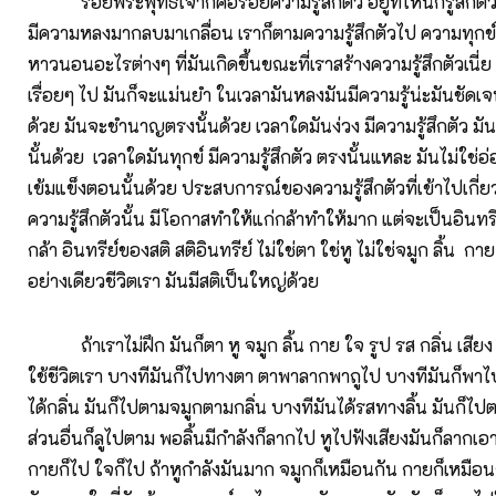
รอยพระพุทธเจ้าก็คือรอยความรู้สึกตัว อยู่ที่ไหนก็รู้สึกตัว
มีความหลงมากลบมาเกลื่อน เราก็ตามความรู้สึกตัวไป ความทุกข
หาวนอนอะไรต่างๆ ที่มันเกิดขึ้นขณะที่เราสร้างความรู้สึกตัวเนี่
เรื่อยๆ ไป มันก็จะแม่นยำ ในเวลามันหลงมันมีความรู้น่ะมันชัดเจ
ด้วย มันจะชำนาญตรงนั้นด้วย เวลาใดมันง่วง มีความรู้สึกตัว 
นั้นด้วย เวลาใดมันทุกข์ มีความรู้สึกตัว ตรงนั้นแหละ มันไม่ใช่อ
เข้มแข็งตอนนั้นด้วย ประสบการณ์ของความรู้สึกตัวที่เข้าไปเกี่ยวข้
ความรู้สึกตัวนั้น มีโอกาสทำให้แก่กล้าทำให้มาก แต่จะเป็นอินทรีย
กล้า อินทรีย์ของสติ สติอินทรีย์ ไม่ใช่ตา ใช่หู ไม่ใช่จมูก ลิ้น กา
อย่างเดียวชีวิตเรา มันมีสติเป็นใหญ่ด้วย
ถ้าเราไม่ฝึก มันก็ตา หู จมูก ลิ้น กาย ใจ รูป รส กลิ่น เสียง
ใช้ชีวิตเรา บางทีมันก็ไปทางตา ตาพาลากพาถูไป บางทีมันก็พาไ
ได้กลิ่น มันก็ไปตามจมูกตามกลิ่น บางทีมันได้รสทางลิ้น มันก็ไ
ส่วนอื่นก็ลูไปตาม พอลิ้นมีกำลังก็ลากไป หูไปฟังเสียงมันก็ลากเอา
กายก็ไป ใจก็ไป ถ้าหูกำลังมันมาก จมูกก็เหมือนกัน กายก็เหมือน