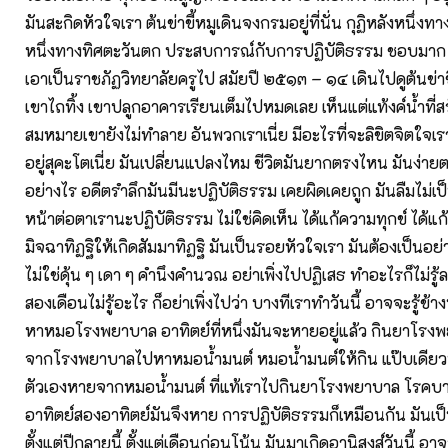
มันสะกิดหัวใจเรา ต้นข่าขี้หมูเดินจงกรมอยู่ที่นั่น กุฏิหลังหนึ่งทา
หนึ่งทางทิศตะวันตก ประสบการณ์กับการปฏิบัติธรรม ชอบมาก 
เอาเป็นราชภัฏวิทยาลัยครูไป สมัยปี ๒๕๑๓ – ๑๔ เดินไปดูต้นข่าขี
เขาไถทิ้ง เขาปลูกอาคารเรียนเต็มไปหมดเลย เห็นแต่แท้งค์น้ำที่สร
สมหมายเขายังไม่ทำลาย อันพวกเราเนี่ย มีอะไรที่จะลิขิตจิตใจเรา
อยู่สุคะโตเนี่ย มันเปลี่ยนแปลงไหม ชีวิตมันยากตรงไหน มันง่าย
อย่างไร อดีตรำลึกมันมีนะปฏิบัติธรรม เคยผิดเคยถูก มันลืมไม่เป็
หน้าต่อตาเรานะปฏิบัติธรรม ไม่ใช่คิดเห็น ได้แก้ความทุกข์ ได้แ
มิจฉาทิฏฐิให้เกิดสัมมาทิฏฐิ มันเป็นรอยหัวใจเรา มันต้องเป็นอย่
ไม่ใช่ดุ้น ๆ เดา ๆ คำนึงคำนวณ อย่าเพิ่งไปปฏิเสธ ทำอะไรก็ไม่รู้ล
สองเดือนไม่รู้อะไร ก็อย่าเพิ่งไปว่า บางทีเราทำวันนี้ อาจจะรู้ข
หาหมอโรงพยาบาล อาทิตย์ที่หนึ่งมันจะหายอยู่แล้ว กินยาโรงพ
จากโรงพยาบาลไปหาหมอน้ำมนต์ หมอน้ำมนต์ให้กิน แป๊บเดียวห
ตัวเองหายจากหมอน้ำมนต์ ที่แท้เราไปกินยาโรงพยาบาล โรคบา
อาทิตย์สองอาทิตย์มันจึงหาย การปฏิบัติธรรมก็เหมือนกัน มัน
ตั้งแต่ปีกลายนี้ ตั้งแต่เดือนก่อนโน้น มันมาเกิดอานิสงส์วันนี้ อาจจะไ