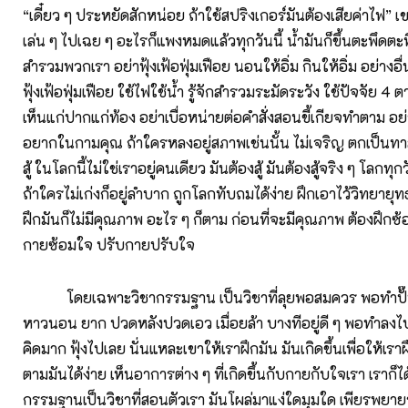
“เดี๋ยว ๆ ประหยัดสักหน่อย ถ้าใช้สปริงเกอร์มันต้องเสียค่าไฟ” เข
เล่น ๆ ไปเฉย ๆ อะไรก็แพงหมดแล้วทุกวันนี้ น้ำมันก็ขึ้นตะพึดตะพ
สำรวมพวกเรา อย่าฟุ้งเฟ้อฟุ่มเฟือย นอนให้อิ่ม กินให้อิ่ม อย่างอื่
ฟุ้งเฟ้อฟุ่มเฟือย ใช้ไฟใช้น้ำ รู้จักสำรวมระมัดระวัง ใช้ปัจจัย 4 
เห็นแก่ปากแก่ท้อง อย่าเบื่อหน่ายต่อคำสั่งสอนขี้เกียจทำตาม 
อยากในกามคุณ ถ้าใครหลงอยู่สภาพเช่นนั้น ไม่เจริญ ตกเป็นทาสข
สู้ ในโลกนี้ไม่ใช่เราอยู่คนเดียว มันต้องสู้ มันต้องสู้จริง ๆ โลกทุก
ถ้าใครไม่เก่งก็อยู่ลำบาก ถูกโลกทับถมได้ง่าย ฝึกเอาไว้วิทยายุท
ฝึกมันก็ไม่มีคุณภาพ อะไร ๆ ก็ตาม ก่อนที่จะมีคุณภาพ ต้องฝึกซ
กายซ้อมใจ ปรับกายปรับใจ
โดยเฉพาะวิชากรรมฐาน เป็นวิชาที่ลุยพอสมควร พอทำปั๊บ
หาวนอน ยาก ปวดหลังปวดเอว เมื่อยล้า บางทีอยู่ดี ๆ พอทำลงไป
คิดมาก ฟุ้งไปเลย นั่นแหละเขาให้เราฝึกมัน มันเกิดขึ้นเพื่อให้เร
ตามมันได้ง่าย เห็นอาการต่าง ๆ ที่เกิดขึ้นกับกายกับใจเรา เราก็ไ
กรรมฐานเป็นวิชาที่สอนตัวเรา มันโผล่มาแง่ใดมุมใด เพียรพยา