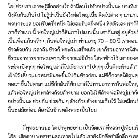
โอ! ช่วยเรา เราจะรู้สึกอย่างไร ถ้ามีคนไปทำอย่างนั้นนะ บางท
บังคับกันเกินไป ไม่รู้ว่าเป็นยังไงพ่อใหญ่เนี่ย คิดไปต่าง ๆ นา
ทวนกระแส ยอมรับครึ่งหนึ่ง ไม่ยอมรับครึ่งหนึ่ง หัดตัวเอง เราก็
เราก็ทำแบบนี้ พ่อใหญ่เม่าก็ดันเราไปแบบนั้น เซากันอยู่ อยู่ด้ว
เป็นเพื่อนกันจริง ๆ กับพ่อใหญ่เม่า ท่านอายุ 70 – 80 ปี เราตอนน
ข้าวด้วยกัน เวลาฉันข้าวก็ พระฉันเสร็จแล้ว เขาก็รวมอาหารใส่พา
ชีรวมอาหารจากพระจากเจ้าจากแม่ชีบ้าง ใส่พาข้าวไว้ เอาของคว่ำ
ระฆัง เป้งๆๆๆ พ่อใหญ่เม่าก็ไปเรียกเรา “ไปๆๆๆ เปิ้นตีระฆังแล้ว” บ
เฝ้าไว้ เดี๋ยวแมวหมามันจะขึ้นไปกินข้าวก่อน แม่ชีก็กวาดใต้ถุนศ
พอเราขึ้นไปศาลา แม่ชีก็กลับที่พัก เราก็ไปทานอาหารกับพ่อให
แล้วพ่อใหญ่เม่าพาล้างถ้วยล้างชาม บอกไม่ให้ล้าง พ่อใหญ่เม่าก็ย
อย่างนั้นนะ ช่วยกัน ช่วยกัน ๆ ล้างถ้วยล้างชามเก็บไว้ ไม่เหมือ
นี้นะ สมัยก่อน ต้องฉันข้าวหลังพระ เป็นโยม
ก็พุทธยานนะ วัดป่าพุทธยาน เป็นวัดแรกที่หลวงปู่เทียนเร
โอ๊ย! เสียดาย พุทธยานสูญหายไปแล้ว เรายังมีอดีตรำลึกลึก ๆ อย