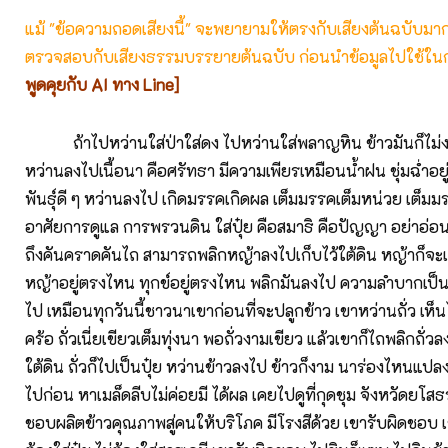
แม้ "ข้อความถอดเสียงนี้" จะพยายามให้ตรงกับเสียงต้นฉบับมากที่
ตรวจสอบกับเสียงธรรมบรรยายต้นฉบับ ก่อนนำข้อมูลไปใช้ในก
พูดคุยกับ AI ทาง Line]
ถ้าไปหว่านใส่ป่าใส่ดง ไปหว่านใส่พลาญหิน ข้าวมันก็ไม่ง
หว่านลงไปเนื้อนา คือศรัทธา มีความเพียรเหมือนน้ำฝน ชุ่มฉ่ำอยู
พันธุ์ดี ๆ หว่านลงไป เกิดมรรคเกิดผล เต็มมรรคเต็มหน่วย เต็มม
อาศัยการดูแล การพรวนดิน ใส่ปุ๋ย คือสมาธิ คือปัญญา อย่าอ่
ถึงคันคราดคันไถ สามารถพลิกหญ้าลงไปเก็บไว้ใต้ดิน หญ้าก็จะเก
หญ้าอยู่ตรงไหน ทุกข์อยู่ตรงไหน พลิกมันลงไป ความลำบากเป็น
ไป เหมือนทุกวันนี้ชาวนาเขาก่อนที่จะปลูกข้าว เขาหว่านถั่ว เห
คร้อ ถั่วเนี่ยเขียวเต็มทุ่งนา พอถั่วงามเขียว แล้วเขาก็ไถพลิกถั่ว
ใต้ดิน ถั่วก็ไปเป็นปุ๋ย หว่านข้าวลงไป ข้าวก็งาม นาร่องไหนแปลง
ไปก่อน หาเมล็ดลีบไม่ค่อยมี ได้ผล เคยไปดูที่กุดชุม จังหวัดยโสธร 
ชอบผลิตข้าวคุณภาพสู่คนให้บริโภค มีโรงสีด้วย เขารับผิดชอบ เ