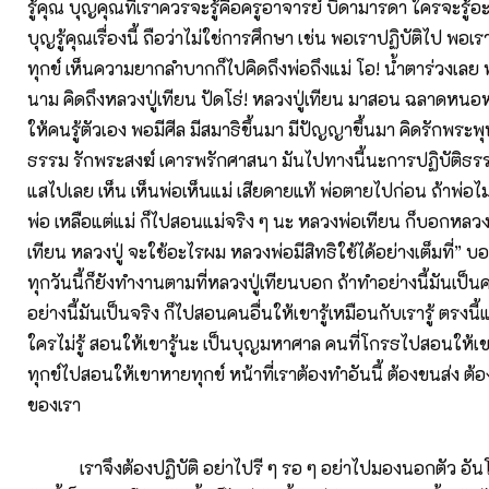
รู้คุณ บุญคุณที่เราควรจะรู้คือครูอาจารย์ บิดามารดา ใครจะรู้อะไ
บุญรู้คุณเรื่องนี้ ถือว่าไม่ใช่การศึกษา เช่น พอเราปฏิบัติไป พอเร
ทุกข์ เห็นความยากลำบากก็ไปคิดถึงพ่อถึงแม่ โอ! น้ำตาร่วงเลย พอร
นาม คิดถึงหลวงปู่เทียน ปัดโธ่! หลวงปู่เทียน มาสอน ฉลาดหนอ
ให้คนรู้ตัวเอง พอมีศีล มีสมาธิขึ้นมา มีปัญญาขึ้นมา คิดรักพระพ
ธรรม รักพระสงฆ์ เคารพรักศาสนา มันไปทางนี้นะการปฏิบัติธ
แสไปเลย เห็น เห็นพ่อเห็นแม่ เสียดายแท้ พ่อตายไปก่อน ถ้าพ่
พ่อ เหลือแต่แม่ ก็ไปสอนแม่จริง ๆ นะ หลวงพ่อเทียน ก็บอกหลวงป
เทียน หลวงปู่ จะใช้อะไรผม หลวงพ่อมีสิทธิใช้ได้อย่างเต็มที่” บ
ทุกวันนี้ก็ยังทำงานตามที่หลวงปู่เทียนบอก ถ้าทำอย่างนี้มันเป็นค
อย่างนี้มันเป็นจริง ก็ไปสอนคนอื่นให้เขารู้เหมือนกับเรารู้ ตรงนี
ใครไม่รู้ สอนให้เขารู้นะ เป็นบุญมหาศาล คนที่โกรธไปสอนให้เ
ทุกข์ไปสอนให้เขาหายทุกข์ หน้าที่เราต้องทำอันนี้ ต้องขนส่ง ต้
ของเรา
เราจึงต้องปฏิบัติ อย่าไปรี ๆ รอ ๆ อย่าไปมองนอกตัว อันโน้