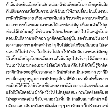
ถ้ามันปวดมันเมื่อยก็ทนสักหน่อย ถ้ามันคิดอะไรมากก็หยุดมันสักห
ก็เปลี่ยนความเบื่อเป็นความปกติ มันมาให้เราเปลี่ยน มันเป็นงาน
เราฝึกวัวฝึกควาย เทียมคราดเทียมไถ วัวบางตัว ควายบางตัวเนี่
เอาการ เราก็เอาแอก เอาท่อนไม้ เอาท่อนไม้ผูกเชือก แล้วก็ไปผู
ท่อนไม้ไปกินหญ้าทั้งวัน ลากไปตามโคกตามป่าไป กินหญ้าไป ล
ตอนเย็นก็ลากมาเข้าคอก ผูกติดคอมันอยู่นั่น สองวันสามวัน เอาไ
เอางานเอาการ แต่พอทำใหม่ ๆ จับใส่ล้อใส่เกวียนมันนอน ไม่เอ
นอน ตีก็ไม่ไป อ้าว! ไม่เป็นไร ไม่ต้องไปบังคับมัน เอาท่อนไม้มา
ไว้ เดี๋ยวมันก็ลุกไปของมันเอง แล้วมันก็ลุกไปจริง ๆ ให้มันลากท่อ
วัน เอาไปเอามาพอเอามาใส่ล้อใส่เกวียน ก็ดันไปได้บัดนี้ รู้จักดัด รู
เขาฝึกม้าพยศอยู่ที่ประเทศพม่า ถ้าม้าตัวไหนมันพยศมาก เขาก็ม
เขาเนี่ย สุดลูกหูลูกตา เขามีประตูเดียว มีที่พัก พวกฝึกม้าทั้งหลาย
พอฝึกขี่ได้ก็ขี่ไป ตัวไหนที่มันพยศ เขาก็มีรถยาง เป็นยางล้อแบบ
แล้วก็มัดใส่คอมัน ม้าก็พาวิ่งไป ไม่หลุดเลยนะ กระโดดโลดเต้น
ไม่หลุดจากคอมัน วิ่งไปจนมองไม่เห็น มันไกลลิบสนามฝึกม้า หนึ่
กลับมาเลย เดินพาล้อมา เดินต๋อย ๆ ๆ มา เจ้าของก็ไปจับเอา เราก