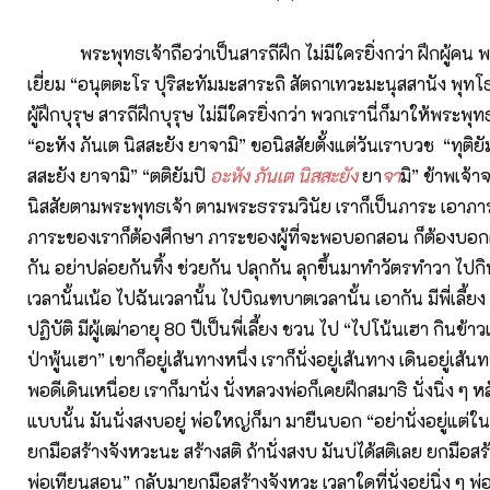
พระพุทธเจ้าถือว่าเป็นสารถีฝึก ไม่มีใครยิ่งกว่า ฝึกผู้คน 
เยี่ยม “อนุตตะโร ปุริสะทัมมะสาระถิ สัตถาเทวะมะนุสสานัง พุทโ
ผู้ฝึกบุรุษ สารถีฝึกบุรุษ ไม่มีใครยิ่งกว่า พวกเรานี่ก็มาให้พระพุท
“อะหัง ภันเต นิสสะยัง ยาจามิ” ขอนิสสัยตั้งแต่วันเราบวช “ทุติยัม
สสะยัง ยาจามิ” “ตติยัมปิ
อะหัง ภันเต
นิสสะยัง
ยา
จา
มิ” ข้าพเจ้
นิสสัยตามพระพุทธเจ้า ตามพระธรรมวินัย เราก็เป็นภาระ เอาภา
ภาระของเราก็ต้องศึกษา ภาระของผู้ที่จะพอบอกสอน ก็ต้องบอ
กัน อย่าปล่อยกันทิ้ง ช่วยกัน ปลุกกัน ลุกขึ้นมาทำวัตรทำวา ไปก
เวลานั้นเน้อ ไปฉันเวลานั้น ไปบิณฑบาตเวลานั้น เอากัน มีพี่เลี้
ปฏิบัติ มีผู้เฒ่าอายุ 80 ปีเป็นพี่เลี้ยง ชวน ไป “ไปโน้นเฮา กินข้
ป่าพู้นเฮา” เขาก็อยู่เส้นทางหนึ่ง เราก็นั่งอยู่เส้นทาง เดินอยู่เส้น
พอดีเดินเหนื่อย เราก็มานั่ง นั่งหลวงพ่อก็เคยฝึกสมาธิ นั่งนิ่ง ๆ 
แบบนั้น มันนั่งสงบอยู่ พ่อใหญ่ก็มา มายืนบอก “อย่านั่งอยู่แต่
ยกมือสร้างจังหวะนะ สร้างสติ ถ้านั่งสงบ มันบ่ได้สติเลย ยกมือสร
พ่อเทียนสอน” กลับมายกมือสร้างจังหวะ เวลาใดที่นั่งอยู่นิ่ง ๆ