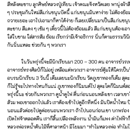
สีหลังตะขาบ ลูกศิษย์หลวงปู่เทียน เจ้าคณะจังหวัดเลย พานุ่งผ้า
ๆ ประชุมกันใหม่สีแก่นขนุนบัดนี้ แก่นขนุนมันหาง่าย ไม่ต้องย้อ
ถวายเยอะ เอาไปเอามาก็หาได้ง่าย ก็เลยเปลี่ยนมาเป็นสีแก่นขนุน
ตะขาบ สีแดง ๆ เข้ม ๆ เดี๋ยวนี้ไม่ต้องย้อมแล้ว สีแก่นขนุนต้องเอา
ใส่ใบขาม ใส่สารส้ม ย้อม เรียกว่ามีเจ้าอธิการ นั่นก็ตามธรรมวินั
กันนั่นแหละ ช่วยกัน ๆ พวกเรา
ในวันพรุ่งนี้จะมีนักเรียนมา 200 – 300 คน อาจารย์วรเทพก
อาจารย์ทรงศิลป์ก็ไม่อยู่ เหลือแต่พวกเรา อาจารย์ตุ้มให้ใครเป็นว
อบรมนักเรียน 3 วันนี้ เต็มเลยนะนักเรียน วัดภูเขาทองก็เต็ม สุค
ก็ไม่รู้จะไปทางไหนกันแน่ ภูเขาทองก็นิมนต์ไป สุคะโตก็นิมนต์สอน
พรุ่งนี้นะ ช่วยกันพวกเรา ดูน้ำดูไฟ ตื่นก่อนนอนหลังเขา เวลาเขา
ส้วม พอเขาออกไปแล้ว เราต้องเข้าไปดูอีกทีหนึ่ง มันปิดน้ำไหม 
นอนแล้วค่อยไปดูค่อยนอนพวกเรา ถ้าไปนอนก่อนเขา บกพร่อง
เปิดไฟจ้าตลอดคืน เราก็สิ้นเปลืองพลังงาน น้ำมันก็แพง ค่าไฟฟ้าก็สู
หลวงพ่อรดน้ำต้นไม้ที่ศาลาหน้า มีโยมมา “ทำไมหลวงพ่อ ทำไมไม