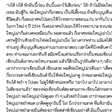
“บ่ได้ บ่ได้ พักอันนี้ก่อน อันนั้นเอาไว้เสียก่อน” โอ้! ถ้าไม่มีพ่อใ
เยอะ มันสู้กัน พ่อใหญ่เม่าก็มาสอน เป็นพี่เลี้ยงนะ ยังเห็นบุญเห็น
ชีวิตแล้ว ก็เลยเอาศพไปมอบให้โรงพยาบาลขอนแก่น พากันไป สม
โมกฯ ใหม่ ๆ ปี 2514 ก็เลยเอาศพไปมอบให้โรงพยาบาล ชวนพ่อ
ใหญ่เม่าก็มอบศพเหมือนกัน พอตายแล้ว ก็เอาศพพ่อใหญ่เม่า
เศรษฐีบ้านห้วยบ้านไฟพ่อใหญ่เม่าเนี่ย โอ! เคารพท่าน แม้แต่ได้ย
ท่านอยู่ เห็นบุญเห็นคุณท่านมาบอกมาสอน เวลาใดที่นั่งหลับตาไม
สงบ ท่านจะมาบอกทันที สมัยหนึ่งแต่ก่อนเรียกว่าเป็นหมอเขียนย
เขียนยันต์เอาขนาดไหนงามเลย แล้วก็สักเป็นรูปยันต์ต่าง ๆ กลัวว
เอาปากกามาเขียนยันต์ เขียนสวย พอดีพ่อใหญ่เม่าเดินมา “เฮ็ดห
ก็ยกกระดาษที่เขียนยันต์ ยื่นให้พ่อใหญ่เม่าดู ว่าจะอวดพ่อใหญ่เ
จับได้ ขยำ ๆ ไปเลย ไม่ดูให้สักหน่อยหรือ “เอาไป เอาไป เอาม
ไม่ต้องเอาแล้ว” หลวงพ่อเขียนยันต์สองสามภาพ เขียนใส่กระดา
ใหญ่เม่า พ่อใหญ่เม่าไม่ดูเลย กำ ๆ แล้วขยำไปเลย เราว่าจะอวดพ
ใหญ่เม่าขยำหมด มาคิดดูทุกวันนี้ โอ! นึกว่าเราฉลาด ที่แท้เรามัน
ใหญ่เม่าขยำลายยันต์ของเราที่อุตส่าห์เขียนอย่างดี มันเป็นอย่างนั