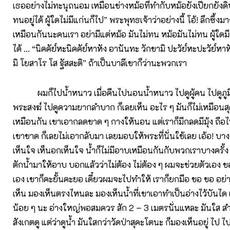
เธออย่างไม่ทะนุถนอม เหมือนช่างหม้อที่ทำกับหม้อยังเปียกยังดิบอ
ทนอยู่ได้ ผู้ใดไม่มีแก่นก็ไป” พระพุทธเจ้าว่าอย่างนี้ โอ้! ลึกซึ้งม
เหมือนกันนะคนเรา อย่ามีแต่หม้อ มันไม่ทน หม้อมันไม่ทน ผู้ใดม
ได้ … “นิคคัย๎หะนิคคัย๎หาหัง อานันทะ วักขามิ ปะวัย๎หะปะวัย๎หา
มิ โยสาโร โส ฐัสสะติ” ถ้าเป็นบาลีเขาก็ว่านะพวกเรา
ผมก็ไปน้ำหนาว เมื่อคืนไปนอนน้ำหนาว ไปดูผู้คน ไปดูภูม
พระสงฆ์ ไปดูความยากลำบาก ก็เลยเห็น อะไร ๆ มันก็ไม่เหมือนส
เหมือนกัน เขาเอากลดขาด ๆ กางให้นอน แต่เราก็มีกลดมีมุ้ง ถือ
เขาขาด ก็เลยไม่เอากลับมา เลยมอบให้พระที่นั่นใช้เลย เอ้อ! บาง
เห็นใจ เห็นอกเห็นใจ น้ำก็ไม่มีอาบเหมือนกันกับพวกเราบางครั้
ตักน้ำมาให้อาบ บอกแล้วว่าไม่ต้อง ไม่ต้อง ๆ ผมจะช่วยตัวเอง ข
เอง เขาก็คะยั้นคะยอ เดี๋ยวผมจะไปทำให้ เราก็ยกมือ ขอ ขอ อย่
เห็น มองเห็นตรงไหนละ มองเห็นน้ำที่เขาเอาทำเป็นอ่างไว้บันได แต
น้อย ๆ นะ อ่างใหญ่พอสมควร สัก 2 – 3 เมตรนั่นแหละ มันใส สำ
สังเกตดู แต่ว่าดูน้ำ มันใสกว่าวัดป่าสุคะโตนะ ก็มองเห็นอยู่ ไป 