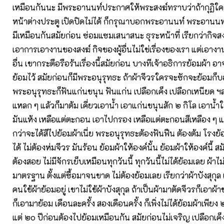
เหมือนกันนะ มีพระอานนท์ประกาศให้พระสงฆ์ทราบว่าถ้ากุฏิใครรั
หน้าต่างประตู เปิดปิดไม่ได้ ก็กรุณาบอกพระอานนท์ พระอานนท
มีเหมือนกันสมัยก่อน ซ่อมแซมเสนาสนะ ธุระหน้าที่ เรียกว่ากิจสงฆ
เอาการเอางานของสงฆ์ กิจของผู้อื่นไม่ใช่เรื่องของเรา แต่เอา
อื่น เขากระตือรือร้นเรื่องนี้สมัยก่อน บางทีเจ้าอธิการย้อมผ้า อ
ย้อมไว้ สมัยก่อนก็มีพระอนุรุทธะ ถ้าผ้าจีวรใครจะซักจะย้อมก
พระอนุรุทธะก็ฟันแก่นขนุน ฟันแก่น เปลือกเค็ง เปลือกเหนียด ฯล
แหลก ๆ แล้วก็มาต้ม เคี่ยวเอาน้ำ เอาแก่นขนุนสัก ๒ กิโล เอาน้ำใส
มันแห้ง เหลือแต่ตะกอน เอาไปกรอง เหลือแต่ตะกอนสีเหลือง ๆ แ
กว่าจะได้สีไปย้อมผ้าเนี่ย พระอนุรุทธะต้องฟันฟืน ต้องต้ม โรง
ได้ ไม่ต้องห่มจีวร มันร้อน ย้อมผ้าให้องค์นั้น ย้อมผ้าให้องค์นี้ ส
ต้องสอย ไม่มีจักรเย็บเหมือนทุกวันนี้ ทุกวันนี้ไม่ได้ย้อมเลย ผ้าไม
มาตรฐาน ตั้งแต่ซื้อมาจนขาด ไม่ต้องย้อมเลย เรียกว่าผ้าบังสุกุล เดี
คนใช้ผ้าย้อมอยู่ เขาไม่ใช้ผ้าบังสุกุล ถ้าเป็นผ้ามาตัดจีวรก็เอาผ
ก็เอามาย้อม เดือนละครั้ง สองเดือนครั้ง ก็เพิ่งไม่ได้ย้อมผ้าเพียง
แต่ ๒๐ ปีก่อนต้องไปย้อมเหมือนกัน สมัยก่อนไม่เจริญ เปลือกเค็