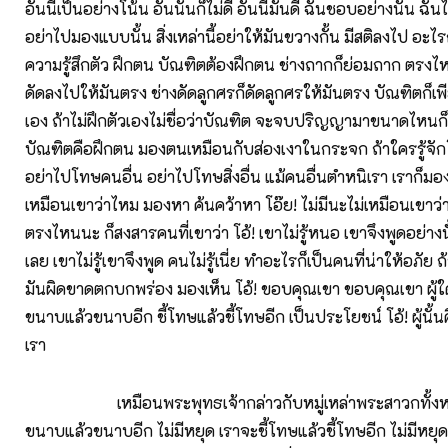
อันนี้เป็นอย่างโน้น อันนั้นก็ไม่ดี อันนี้มันดี ฉันชอบอย่างนั้น ฉัน
อย่าไปมองแบบนั้น สิ่งเหล่านี้อย่าให้มันขวางกั้น มีสติลงไป อะไร
ความรู้สึกตัว ฝึกตน บัณฑิตต้องฝึกตน ช่างถากก็ย่อมถาก ตรงไ
ดัดลงไปให้มันตรง ช่างดัดลูกศรก็ดัดลูกศรให้มันตรง บัณฑิตก็เ
เอง ถ้าไม่ฝึกตัวเองไม่ชื่อว่าบัณฑิต จะจบปริญญามาขนาดไหนก็ไ
บัณฑิตคือฝึกตน มองตนเหมือนกับส่องเงาในกระจก ถ้าใครรู้จัก
อย่าไปโทษคนอื่น อย่าไปโทษสิ่งอื่น แม้คนอื่นตำหนิเรา เราก็มอ
เหมือนเขาว่าไหม มองหา ค้นคว้าหา โอ๊ย! ไม่มีนะไม่เหมือนเขาว่านะ
ตรงไหนนะ ก็สงสารคนที่เขาว่า โอ้! เขาไม่รู้หนอ เขาจึงพูดอย่างน
เลย เขาไม่รู้เขาจึงพูด คนไม่รู้เนี่ย ทำอะไรก็เป็นคนที่น่าให้อภัย 
มันผิดขาดตกบกพร่อง มองเห็น โอ้! ขอบคุณเขา ขอบคุณเขา ผู้ใดช
ขนาบแล้วขนาบอีก ชี้โทษแล้วชี้โทษอีก เป็นประโยชน์ โอ้! ผู้นั้นคือ
เรา
เหมือนพระพุทธเจ้ากล่าวกับหมู่เหล่าพระสาวกทั้งหลา
ขนาบแล้วขนาบอีก ไม่มีหยุด เราจะชี้โทษแล้วชี้โทษอีก ไม่มีหย