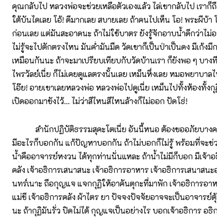
คุณกลับไป หลวงพ่อจะช่วยเหลือตัวเองแล้ว ไล่เขากลับไป เราก็
ใต้บันไดเลย โอ้! ดีมากเลย สบายเลย ถ้าคนไปเห็น โอ! พระผีบ้า 
ก่อนเลย แต่มันสะอาดนะ ถ้าไม่ใช้บาตร ยังรู้จักอาบน้ำดีกว่าไม่
ไม่รู้จะไปตักตรงไหน มันค่ำมันมืด วัดเขาก็เป็นป่าเป็นดง มีเก้งมี
เหมือนกันนะ ถ้าจะมาเปรียบเทียบกับวัดบ้านเรา ก็ยังพอ ๆ บางที
ไพรวัลย์เนี่ย ก็ไม่เคยดูแลตรงนั้นเลย เหม็นหึ่งเลย หมอพยาบาลไ
โอ๊ย! อายเขาเลยหลวงพ่อ หลวงพ่อไปดูเนี่ย เหม็นไปทั้งห้องทั้งกุ
เปิดออกมาขังไว้... ไม่ว่าสีไหนสีไหนล้างก็ไม่ออก ปัดโธ่!
สำนักปฏิบัติธรรมสุคะโตเนี่ย อันนี้หนอ ต้องขออภัยบางครั้งก
มีอะไรก็บอกกัน แก้ปัญหาบอกกัน ถ้าไม่บอกก็ไม่รู้ พร้อมที่จะช่วยอ
น้ำคืออาจารย์หงวน ได้ทุกท่านนั่นแหละ ถ้าน้ำไม่มีก็บอก มีเจ้าอ
คลัง เจ้าอธิการเสนาสนะ เจ้าอธิการอาหาร เจ้าอธิการเสนาสนะอ
นทร์เนาะ ถือกุญแจ แจกกุฏิให้อาคันตุกะที่มาพัก เจ้าอธิการอา
แม่ชี เจ้าอธิการคลัง ผ้าไตร ยา ปัจจงปัจจัยอาจจะเป็นอาจารย์ต
นะ ถ้ากุฏิมันรั่ว ปิดไม่ได้ กุญแจเป็นอย่างไร บอกเจ้าอธิการ อธ