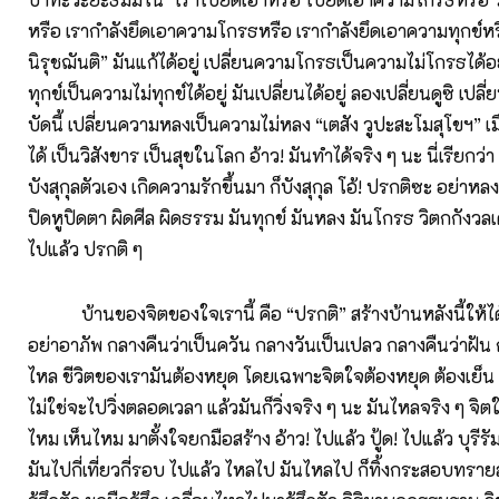
หรือ เรากำลังยึดเอาความโกรธหรือ เรากำลังยึดเอาความทุกข์หร
นิรุชฌันติ” มันแก้ได้อยู่ เปลี่ยนความโกรธเป็นความไม่โกรธได้อย
ทุกข์เป็นความไม่ทุกข์ได้อยู่ มันเปลี่ยนได้อยู่ ลองเปลี่ยนดูซิ เปลี่ย
บัดนี้ เปลี่ยนความหลงเป็นความไม่หลง “เตสัง วูปะสะโมสุโขฯ” เมื
ได้ เป็นวิสังขาร เป็นสุขในโลก อ้าว! มันทำได้จริง ๆ นะ นี่เรียกว่า 
บังสุกุลตัวเอง เกิดความรักขึ้นมา ก็บังสุกุล โอ้! ปรกติซะ อย่า
ปิดหูปิดตา ผิดศีล ผิดธรรม มันทุกข์ มันหลง มันโกรธ วิตกกังวล
ไปแล้ว ปรกติ ๆ
บ้านของจิตของใจเรานี้ คือ “ปรกติ” สร้างบ้านหลังนี้ให้ได้
อย่าอาภัพ กลางคืนว่าเป็นควัน กลางวันเป็นเปลว กลางคืนว่าฝัน 
ไหล ชีวิตของเรามันต้องหยุด โดยเฉพาะจิตใจต้องหยุด ต้องเย็น ต
ไม่ใช่จะไปวิ่งตลอดเวลา แล้วมันก็วิ่งจริง ๆ นะ มันไหลจริง ๆ จิต
ไหม เห็นไหม มาตั้งใจยกมือสร้าง อ้าว! ไปแล้ว ปู้ด! ไปแล้ว บุรีรั
มันไปกี่เที่ยวกี่รอบ ไปแล้ว ไหลไป มันไหลไป ก็ทิ้งกระสอบทราย