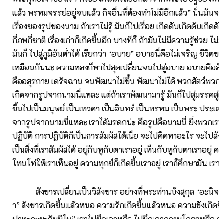
แล้ว พรหมจรรย์อยู่จบแล้ว กิจอื่นที่ต้องทำไม่มีอีกแล้ว” นั่นมัน
เรื่องของรูปของนาม ถ้าเราไม่รู้ มันก็ไปเรื่อย เกิดดับเกิดดับเกิดด
กี่ภพกี่ชาติ เรื่องเก่าก็เกิดขึ้นอีก บางทีก็ ถ้ามันไม่มีความรู้ช่วย ไม
มันก็ ไปสู่ภูมิอันต่ำได้ เรียกว่า “อบาย” อบายนี่คือไม่เจริญ ชีว
เหมือนกันนะ ความหลงก็พาไปสุดเปลี่ยนจนไปสู่อบาย อบายคือส
คืออสุรกาย เดรัจฉาน จนพัฒนาไม่ขึ้น พัฒนาไม่ได้ พวกสัตว์พวกนี
เกิดจากรูปจากนามนี่แหละ แต่ถ้าเราพัฒนามารู้ มันก็ไปสู่มรรคสู่ผ
ขึ้นไปเป็นมนุษย์ เป็นเทวดา เป็นอินทร์ เป็นพรหม เป็นพระ ประเ
จากรูปจากนามนี่แหละ เราได้มรดกน่ะ คือรูปคือนามนี่ ยิ่งพวกเรา
ปฏิบัติ การปฏิบัติก็เป็นการสัมผัสได้เนี่ย จะไปคิดหาอะไร จะไปล
เป็นสิ่งที่เราสัมผัสได้ อยู่กับหูกับตาเราอยู่ เห็นกับหูกับตาเราอยู่
โทนโท่ให้เราเห็นอยู่ ความทุกข์ก็เกิดขึ้นเราอยู่ เราก็ศึกษามัน เราก
สังขารเปลี่ยนเป็นวิสังขาร อย่างที่พระท่านบังสุกุล “อะนิจ
า” สังขารเกิดขึ้นแล้วหนอ ความรักเกิดขึ้นแล้วหนอ ความชังเกิด
ปาทะวะยะธัมมิโน” เราไปยึดเอาหรือ ไปยึดเอาความโกรธหรือ ว่