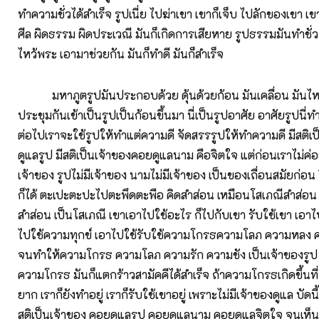
ทำความชั่วได้สำเร็จ รูปเนี่ย ไปฆ่าเขา เขาก็เจ็บ ไปลักของเขา เข
ศีล ผิดธรรม ผิดประเวณี มันก็เกิดการเสียหาย รูปธรรมมันทำชั่ว
ไหว้พระ เอามาช่วยกัน มันก็ทำดี มันก็สำเร็จ
มหาภูตรูปมันประกอบด้วย ดุ้นด้วยก้อน มันเคลื่อน มันไหว
ประชุมกันเข้าเป็นรูปเป็นก้อนขึ้นมา นี่เป็นรูปอาศัย อาศัยรูปนี่ทำค
ต่อไปเราจะใช้รูปให้ทำแต่ความดี จัดสรรรูปให้ทำความดี มีสติเ
ดูแลรูป มีสติเป็นเจ้าของคอยดูแลนาม คือจิตใจ แต่ก่อนเราไม่ค่อย
เจ้าของ รูปไม่มีเจ้าของ นามไม่มีเจ้าของ เป็นของเถื่อนสมัยก่อ
ก็ได้ ตะเปะตะปะไปตะพึดตะพือ คิดสำส่อน เหมือนโสเภณีสำส่อน 
สำส่อน เป็นโสเภณี เขาเอาไปใช้อะไร ก็ไปกับเขา รับใช้เขา เอา
ไปใช้ความทุกข์ เอาไปใช้รับใช้ความโกรธความโลภ ความหลง ค
จนทำให้ความโกรธ ความโลภ ความรัก ความชัง เป็นเจ้าของรูป ร
ความโกรธ มันก็แตกร้าวสามัคคีได้สำเร็จ ถ้าความโกรธเกิดขึ้นที
ยาก เราก็ยังทำอยู่ เราก็รับใช้เขาอยู่ เพราะไม่มีเจ้าของดูแล บัดนี้
สติเป็นเจ้าของ คอยดูแลรูป คอยดูแลนาม คอยดูแลจิตใจ จนเห็นแจ