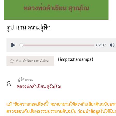
รูป นาม ความรู้สึก
32:37
Play
M
{ampz:shareampz}
ผู้ให้ธรรม
หลวงพ่อคำเขียน สุวัณโณ
แม้ "ข้อความถอดเสียงนี้" จะพยายามให้ตรงกับเสียงต้นฉบับมากที่
ตรวจสอบกับเสียงธรรมบรรยายต้นฉบับ ก่อนนำข้อมูลไปใช้ในก