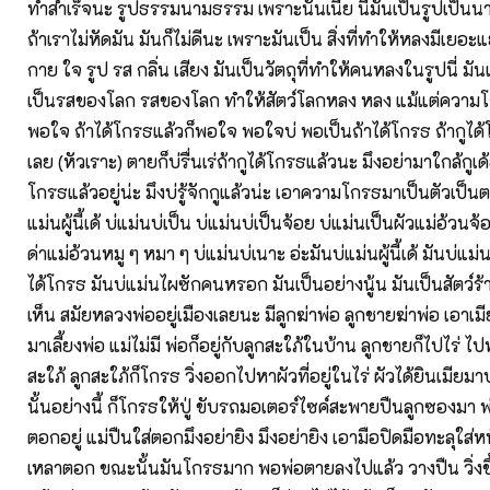
ทำสำเร็จนะ รูปธรรมนามธรรม เพราะนั้นเนี่ย นี่มันเป็นรูปเป็นนา
ถ้าเราไม่หัดมัน มันก็ไม่ดีนะ เพราะมันเป็น สิ่งที่ทำให้หลงมีเยอะแ
กาย ใจ รูป รส กลิ่น เสียง มันเป็นวัตถุที่ทำให้คนหลงในรูปนี่ มั
เป็นรสของโลก รสของโลก ทำให้สัตว์โลกหลง หลง แม้แต่ความโ
พอใจ ถ้าได้โกรธแล้วก็พอใจ พอใจบ่ พอเป็นถ้าได้โกรธ ถ้ากูได้โก
เลย (หัวเราะ) ตายก็บ่รื่นเร่ถ้ากูได้โกรธแล้วนะ มึงอย่ามาใกล้กูเด้อ 
โกรธแล้วอยู่น่ะ มึงบ่รู้จักกูแล้วน่ะ เอาความโกรธมาเป็นตัวเป็น
แม่นผู้นี้เด้ บ่แม่นบ่เป็น บ่แม่นบ่เป็นจ้อย บ่แม่นเป็นผัวแม่อ้วน
ด่าแม่อ้วนหมู ๆ หมา ๆ บ่แม่นบ่เนาะ อ่ะมันบ่แม่นผู้นี้เด้ มันบ่แม่น
ได้โกรธ มันบ่แม่นไผซักคนหรอก มันเป็นอย่างนู้น มันเป็นสัตว์ร
เห็น สมัยหลวงพ่ออยู่เมืองเลยนะ มีลูกฆ่าพ่อ ลูกชายฆ่าพ่อ เอาเมี
มาเลี้ยงพ่อ แม่ไม่มี พ่อก็อยู่กับลูกสะใภ้ในบ้าน ลูกชายก็ไปไร่ ไปทำไ
สะใภ้ ลูกสะใภ้ก็โกรธ วิ่งออกไปหาผัวที่อยู่ในไร่ ผัวได้ยินเมียมา
นั้นอย่างนี้ ก็โกรธให้ปู่ ขับรถมอเตอร์ไซค์สะพายปืนลูกซองมา พ่
ตอกอยู่ แม่ปืนใส่ตอกมึงอย่ายิง มึงอย่ายิง เอามือปิดมือทะลุใส
เหลาตอก ขณะนั้นมันโกรธมาก พอพ่อตายลงไปแล้ว วางปืน วิ่งขึ