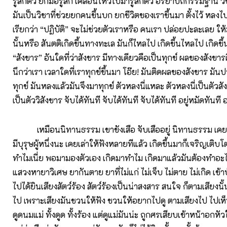
รู้สึกตัว ยกมือรู้สึก เคลื่อนไหวไปมารู้สึกตัว อิริยาบถกรรมฐาน 
มันเป็นวิชาที่ช่วยยกคนขึ้นบก ยกชีวิตของเราขึ้นมา ตั้งไว้ หลงไปก
เรียกว่า “ปฏิบัติ” จะไม่ช่วยตัวเราหรือ คนเรา ปล่อยปะละเลย ให้
นั้นหรือ สันตติเกิดขึ้นทางทะเล มันก็ไหลไป เกิดขึ้นไหลไป เกิดขึ้
“สังขาร” อันใดที่ว่าสังขาร มีทางเดียวคือเป็นทุกข์ ผลของสังขารค
นึกว่าเรา เวลาใดที่เราทุกข์ขึ้นมา โอ๊ย! มันติดผลของสังขาร มันป
ทุกข์ มันหลงแล้วมันจึงมาทุกข์ ตัวหลงนี่แหละ ตัวหลงนี่เป็นตัวสัง
เป็นตัววิสังขาร จับได้ทันที จับได้ทันที จับได้ทันที อยู่หมัดทันที 
เหมือนนิทานธรรม เขาขังเสือ จับเสืออยู่ นิทานธรรม เคยได้
มีบุรุษผู้หนึ่งนะ เคยเล่าให้ฟังหลายทีแล้ว เกิดขึ้นมาก็เจริญเติบโต
ทำไมเนี่ย พอมามองตัวเอง เกิดมาทำไม เกิดมาแล้วมันต้องทำอะ
แสวงหายาวิเศษ ยากันตาย ยาที่ไม่แก่ ไม่เจ็บ ไม่ตาย ไม่เกิด เข้
ไปได้ยินเสียงสัตว์ร้อง สัตว์ร้องเป็นน่าสงสาร สนใจ ก็ตามเสียงนั
ไป เพราะเสียงมันชวนให้ฟัง ชวนให้อยากไปดู ตามเสียงไป ไปเห
ดูดนมแม่ ทั้งดูด ทั้งร้อง แต่ดูแม่มันน่ะ ถูกศรเสียบเข้าหน้าอกห