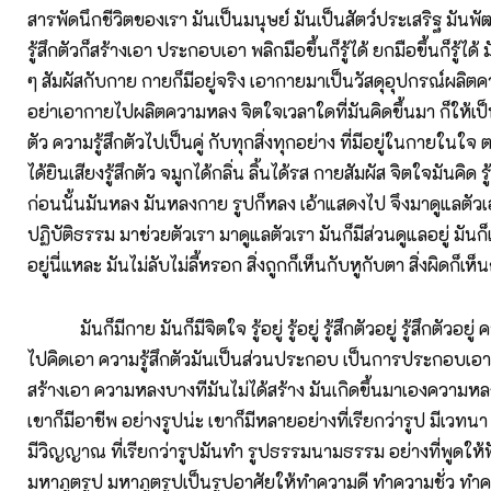
สารพัดนึกชีวิตของเรา มันเป็นมนุษย์ มันเป็นสัตว์ประเสริฐ มันพั
รู้สึกตัวก็สร้างเอา ประกอบเอา พลิกมือขึ้นก็รู้ได้ ยกมือขึ้นก็รู้ได้
ๆ สัมผัสกับกาย กายก็มีอยู่จริง เอากายมาเป็นวัสดุอุปกรณ์ผลิตคว
อย่าเอากายไปผลิตความหลง จิตใจเวลาใดที่มันคิดขึ้นมา ก็ให้เป็นค
ตัว ความรู้สึกตัวไปเป็นคู่ กับทุกสิ่งทุกอย่าง ที่มีอยู่ในกายในใจ ตา
ได้ยินเสียงรู้สึกตัว จมูกได้กลิ่น ลิ้นได้รส กายสัมผัส จิตใจมันคิด รู้ส
ก่อนนั้นมันหลง มันหลงกาย รูปก็หลง เอ้าแสดงไป จึงมาดูแลตัวเ
ปฏิบัติธรรม มาช่วยตัวเรา มาดูแลตัวเรา มันก็มีส่วนดูแลอยู่ มันก
อยู่นี่แหละ มันไม่ลับไม่ลี้หรอก สิ่งถูกก็เห็นกับหูกับตา สิ่งผิดก็เห็
มันก็มีกาย มันก็มีจิตใจ รู้อยู่ รู้อยู่ รู้สึกตัวอยู่ รู้สึกตัวอยู่ ค
ไปคิดเอา ความรู้สึกตัวมันเป็นส่วนประกอบ เป็นการประกอบเอ
สร้างเอา ความหลงบางทีมันไม่ได้สร้าง มันเกิดขึ้นมาเองความหลง
เขาก็มีอาชีพ อย่างรูปน่ะ เขาก็มีหลายอย่างที่เรียกว่ารูป มีเวทน
มีวิญญาณ ที่เรียกว่ารูปมันทำ รูปธรรมนามธรรม อย่างที่พูดให้ฟั
มหาภูตรูป มหาภูตรูปเป็นรูปอาศัยให้ทำความดี ทำความชั่ว ทำคว