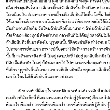
แต่ว่าเสือน่ะมันดูดนมแม่มัน ดูดมันก็ไม่ได้กิน ทั้งดูด ทั้งร้อง บุร
เสืออย่างสุดหัวใจ เอาเสือมาเลี้ยงไว้ เสือตัวนั้นเป็นเสือหกปาก
ไม่เหมือนกัน ต้องหาอาหารมาเลี้ยงเสือ เสือมันก็โตขึ้น โตขึ้น โตขึ
ใช้แรงเลี้ยงเสืออาหารจนไม่มีเวลาพักผ่อน ก็คิดอยากจะไม่ให้มีเ
มันลำบากเหลือเกิน วันไหนถ้ามันหิวขึ้นมามาก ๆ ถ้าไปถ้ามันไม่ได้
กัดเจ้าของ ต้องทุกข์ ต้องลำบาก กลางคืนก็ไม่ได้อยู่ กลางคืนไม
ถ้าเสือมันหิวขึ้นมา ต้องไป บุรุษตนนั้นก็คิดจะฆ่าเสือ ทำไงหนอ
ไปหาอาจารย์คนแรก อาจารย์ก็บอกว่าให้สร้างกรง สร้างกรงห้าซี่
นั้นก็มาสร้างกรงขัง ห้าซี่ ไม่อยู่ เอาแปดซี่ ไม่อยู่ เอาสิบซี่มาขัง 
ยี่สิบเจ็ดซี่มาขัง ไม่อยู่ ก็พังออกมาได้ ไปหาอาจารย์คนสุดท้าย
ซี่เดียว บุรุษตัวนั้นก็เอามาเอากรงซี่เดียวขังเสือ หยุดเลย เสือตั
เลย ไปไหนไม่ได้ เสือตัวนั้นเลยหายไปเลย
เนี่ยกรงห้าซี่คืออะไร พระเปลี่ยน หา! เออ! กรงสิบซี่ แปดซี
สองร้อยยี่สิบเจ็ดซี่ ศีลของหลวงพ่อ ขังบ่อยู่ (หัวเราะ) ฮึดออกไปเ
คืออะไร คืออะไร กรงซี่เดียวคืออะไร กรงซี่เดียวคือสติ รู้สึกตัว รู้