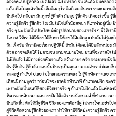
ลองคิดแบบรู้สึกตัว ไม่ไปแล้ว ไม่ไปหรอก จับได้แล้ว มันคิดออกไป 
แล้ว เสือไม่ดุแล้วบัดนี้ เสือคืออะไร คือกิเลส ตัณหา ราคะ ความค
มันคิดไป กลับมา มันทุกข์ รู้สึกตัว มันสุข รู้สึกตัว เกิดอะไรขึ้น รู้สึก
ความรู้สึกตัว รู้สึกตัว โถ! มันไม่ใช่เล็กน้อยหนา ที่เราทำอยู่เนี่
จริง ๆ นะ มันเป็นประโยชน์ต่อรูปต่อนามของเราจริง ๆ นี่ให้เราม
โอกาส ให้เราได้ให้เราได้ศึกษา ให้เราได้สัมผัสดู แม้นมันไม่รู้อะ
วัน เจ็ดวัน ที่เรามีคอร์สมาปฏิบัตินี้ ถ้ามันได้เคยได้ยินสักหน่อย
ด้วย อาจจะคิดได้ ในยามจน ยามจนยามไหน ยามที่จะหายใจไม่ไ
ไม่ได้แล้ว ไม่มีทางช่วยตัวเราแล้ว คว้าเอามา คว้าเอาลมหายใจน้อย 
ตัว รู้สึกตัว รู้สึกตัว ตอนนั้นมันจะเป็นคุณภาพ แต่ถ้าเราไม่เคย
หลงอยู่ กำเริบไปเลย ไปไกลเลยความหลง ไม่รู้จักทิศทางเลย เพ
เทียนนี่ท่านพูดว่า “ก่อนใจจะขาดซักห้านาที ถ้าเราเคยฝึก จะคว้
เพราะมันเป็นสมบัติของชีวิตเราจริง ๆ ถ้าเราไม่ฝึกแล้ว มีแต่หลงนั
หัด เวลาหลับเวลานอน เราฝึกได้แล้ว บนนั่งรถเมล์ ที่ทำงาน เวลา
มันเกิดขึ้น หัดให้มีคู่ชีวิต ชีวิตของเราต้องมีคู่ ไปทางไหนอย่าไป
คู่ชีวิตคือความรู้สึกตัวของเรา ทำให้เรามีชีวิตน่ะความรู้สึกตัว