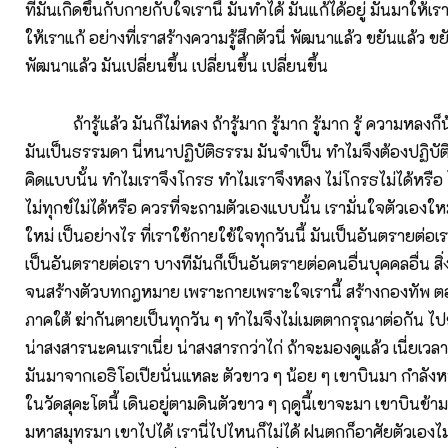
ที่มันเกิดขึ้นกับกายกับใจเรานี้ มันทำได้ มันแก้ได้อยู่ มันมาให้เร
ให้เราแก้ อย่างที่เราสร้างความรู้สึกตัวนี่ พัฒนาแล้ว ขยันแล้ว ขยัน
พัฒนาแล้ว มันเปลี่ยนขึ้น เปลี่ยนขึ้น เปลี่ยนขึ้น
ถ้ารู้แล้ว มันก็ไม่หลง ถ้ารู้มาก รู้มาก รู้มาก รู้ ความหลงก
มันเป็นธรรมดา นี่หนาปฏิบัติธรรม มันจำเป็น ทำไมจึงต้องปฏิบั
คิดแบบนั้น ทำไมเราจึงโกรธ ทำไมเราจึงหลง ไม่โกรธไม่ได้หรือ 
ไม่ทุกข์ไม่ได้หรือ ควรที่จะถามตัวเองแบบนั้น เรามั่นใจตัวเองใหม
ใหม่ เป็นอย่างไร ที่เราใช้กายใช้ใจทุกวันนี้ มันเป็นอันตรายต่อเ
เป็นอันตรายต่อเรา บางทีมันก็เป็นอันตรายต่อคนอื่นบุคคลอื่น สิ่ง
จนสร้างตัวบทกฎหมาย เพราะกายเพราะใจเรานี้ สร้างกองทัพ ตอน
ภาคใต้ ฆ่ากันตายเป็นทุกวัน ๆ ทำไมจึงไม่เมตตากรุณาต่อกัน ไป
น่าสงสารนะคนเราเนี่ย น่าสงสารกว่าไก่ ถ้าจะมองดูแล้ว เนี่ยเวล
มันมาจากเอธิโอเปียนั่นแหละ ตัวขาว ๆ น้อย ๆ เขาบินมา กำลังห
ในวัดสุคะโตนี้ เดินอยู่ตามดินตัวขาว ๆ ฤดูนี้เขาจะมา เขาบินข้า
มหาสมุทรมา เขาไปได้ เรานี่ไปไหนก็ไม่ได้ ฝนตกก็อาศัยตัวเองไม่