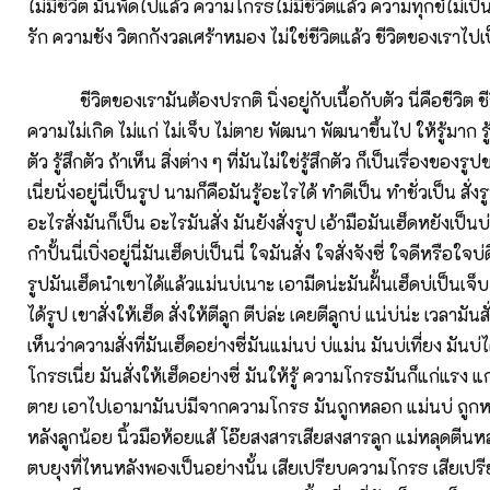
ไม่มีชีวิต มันพัดไปแล้ว ความโกรธไม่มีชีวิตแล้ว ความทุกข์ไม่เป็
รัก ความชัง วิตกกังวลเศร้าหมอง ไม่ใช่ชีวิตแล้ว ชีวิตของเราไปเป
ชีวิตของเรามันต้องปรกติ นิ่งอยู่กับเนื้อกับตัว นี่คือชีวิต ช
ความไม่เกิด ไม่แก่ ไม่เจ็บ ไม่ตาย พัฒนา พัฒนาขึ้นไป ให้รู้มาก รู้มา
ตัว รู้สึกตัว ถ้าเห็น สิ่งต่าง ๆ ที่มันไม่ใช่รู้สึกตัว ก็เป็นเรื่องขอ
เนี่ยนั่งอยู่นี่เป็นรูป นามก็คือมันรู้อะไรได้ ทำดีเป็น ทำชั่วเป็น สั่
อะไรสั่งมันก็เป็น อะไรมันสั่ง มันยังสั่งรูป เอ้ามือมันเฮ็ดหยังเป็นบ่เ
กำปั้นนี่เบิ่งอยู่นี่มันเฮ็ดบ่เป็นนี่ ใจมันสั่ง ใจสั่งจังซี่ ใจดีหรือใจ
รูปมันเฮ็ดนำเขาได้แล้วแม่นบ่เนาะ เอามีดน่ะมันฝั้นเฮ็ดบ่เป็นเจ็
ได้รูป เขาสั่งให้เฮ็ด สั่งให้ตีลูก ตีบ่ล่ะ เคยตีลูกบ่ แน่บ่น่ะ เวลามันส
เห็นว่าความสั่งที่มันเฮ็ดอย่างซี่มันแม่นบ่ บ่แม่น มันบ่เที่ยง มันบ่
โกรธเนี่ย มันสั่งให้เฮ็ดอย่างซี่ มันให้รู้ ความโกรธมันก็แก่แรง แก
ตาย เอาไปเอามามันบ่มีจากความโกรธ มันถูกหลอก แม่นบ่ ถูกหล
หลังลูกน้อย นิ้วมือห้อยแส้ โอ๊ยสงสารเสียสงสารลูก แม่หลุดตีนหล
ตบยุงที่ไหนหลังพองเป็นอย่างนั้น เสียเปรียบความโกรธ เสียเป