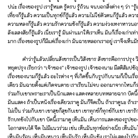
ปน่ะ เรื่องของรูป เรารู้หมด รู้ครบ รู้ถ้วน จนบอกสิ่งต่าง ๆ ว่า “รู
เที่ยงก็รู้แล้ว ความเป็นทุกข์ก็รู้แล้ว ความไม่ใช่ตัวตนก็รู้แล้ว คว
ความหลงก็รู้แล้ว ความรักความชังก็รู้แล้ว ความง่วงเหงาหาวนอน
ลังเลสงสัยก็รู้แล้ว เนี่ยเรารู้ มันผ่านมาให้เราเห็น มันก็เรื่องเก่าเท
มาก เรื่องของรูปก็มีแต่เรื่องเก่า มันฉายหลอกเราอยู่ เราจึงเห็นมัน
คำว่ารู้แล้วเปลี่ยนสังขารเป็นวิสังขาร สังขารคือการปรุง วิ
หยุดปรุง เรียกว่า “เจ้าของ” เจ้าของรูป เจ้าของนาม มีสติสัม
เรื่องของนามก็รู้แล้ว อะไรต่าง ๆ ที่เกิดขึ้นกับรูปกับนามก็เป็นเรื่อ
เดียว มันฉายตั้งแต่เกิดจนตาย เราเรียนไม่จบ ออกมาจากไหนก็
ร่วมกับเขาเพราะเราเป็นนักแสดง แสดงหลายบทหลายฉาก บัดนี้เ
มันแสดง ถ้าเป็นหนังเรื่องเดียวเราดู มันก็จืดเป็น ถ้าเราดูนะ ถ้าเร
ไม่เป็น ร่วมกับเขา เขาสุขก็สุขกับเขา เขาทุกข์ก็ทุกข์กับเขา เขา
รักบทชังไปกับเขา บัดนี้เรามาดู เห็นมัน เห็นการแสดงของรูปของ
โอกาสจบได้ จืด ไม่มีแนวร่วม เช่น เห็นมันทุกข์อย่างเนี่ย เห็นม
เห็นมันร้อน เห็นมันหนาว เห็นมันรัก เห็นมันชัง เราไม่แสดงไปกั