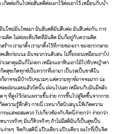
กิดต่อกันไปต่อสันตติต่อเอาไว้ต่อเอาไว้ เหมือนกับน้ำ
ันใหม่มันไหลมา มันสันตติมันสืบต่อ มันสืบต่อกัน การ
ามคิด ไม่ค่อยเห็นจิตที่มันคิด มันก็อยู่กับความคิด
ามาสร้าง เรามาตั้ง เรามาตั้งไว้ที่กายของเรา ของยากกลาย
บจิตเสียก่อนนะ มันจะวกวนสับสน ไม่รื้อถอนเหมือนเราไป
ว่าเวลาคุมมันก็ไม่งอก เหมือนเอาหินเอาไม้ไปทับหญ้าคา
เกิดสุขเกิดทุกข์เป็นทวารที่เอามา เป็นรสเป็นชาติใน
สุขก็อาจจะมีบ้างวับๆแวมๆ แต่ความทุกข์อาจจะมาก น่ะ
ะอ่อนเลยแล้วบัดนั้น อ่อนไปเลย เหมือนกับมันมีพลัง
ๆ ที่สูงไว้ก่อนเพราะขึ้นง่าย การขึ้นไปสู่จิตขึ้นจากกาย
ดความรู้สึกตัว กายนี่ เวทนาก็สนับสนุนให้เกิดความ
นกระแสพอสมควร ไปเกี่ยวข้องกับจิตนี่ง่ายกว่า ง่ายกว่า
หนาวจริงๆ มันก็หิวจริงๆ ถ้าไม่มีสติมันก็เป็นสุขเป็น
ง่ายๆ จิตกับสตินี่ แป๊บเดียว แป๊บเดียว อะไรที่เป็นจิต