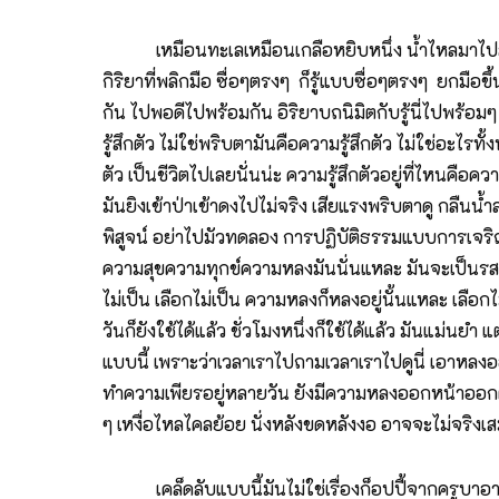
เหมือนทะเลเหมือนเกลือหยิบหนึ่ง น้ำไหลมาไปลงใส่เก
กิริยาที่พลิกมือ ซื่อๆตรงๆ ก็รู้แบบซื่อๆตรงๆ ยกมือขึ้นก
กัน ไปพอดีไปพร้อมกัน อิริยาบถนิมิตกับรู้นี่ไปพร้อมๆ ก
รู้สึกตัว ไม่ใช่พริบตามันคือความรู้สึกตัว ไม่ใช่อะไรท
ตัว เป็นชีวิตไปเลยนั่นน่ะ ความรู้สึกตัวอยู่ที่ไหนคือความ
มันยิงเข้าป่าเข้าดงไปไม่จริง เสียแรงพริบตาดู กลืนน้ำลาย
พิสูจน์ อย่าไปมัวทดลอง การปฏิบัติธรรมแบบการเจริญส
ความสุขความทุกข์ความหลงมันนั่นแหละ มันจะเป็นรสที่เป
ไม่เป็น เลือกไม่เป็น ความหลงก็หลงอยู่นั้นแหละ เลือกไม
วันก็ยังใช้ได้แล้ว ชั่วโมงหนึ่งก็ใช้ได้แล้ว มันแม่นยำ
แบบนี้ เพราะว่าเวลาเราไปถามเวลาเราไปดูนี่ เอาหล
ทำความเพียรอยู่หลายวัน ยังมีความหลงออกหน้าออกต
ๆ เหงื่อไหลไคลย้อย นั่งหลังขดหลังงอ อาจจะไม่จริงเสมอ
เคล็ดลับแบบนี้มันไม่ใช่เรื่องก็อปปี้จากครูบาอาจารย์