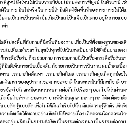
น์ สิ่งไหนไม่เป็นธรรมก็ย่อมไม่ทนต่อการพิสูจน์ ในตัวเรานี้ เช่น ก
าติในกาย มันไม่จริง ในกายนี่ถ้ามีสติ สติยึดพื้นที่ของกาย กายไม่ได้
นตนเป็นภพเป็นชาติ เป็นเกิดเป็นแก่เป็นเจ็บเป็นตาย อยู่ในกายแบบป่าๆ
เราทำ
ปลงพื้นที่กับกายก็ยึดพื้นที่ของกาย เพื่อเป็นที่ตั้งของฐานของ
รรมไม่เสียเวล่ำเวลา ไปสุขไปทุกข์ไปเป็นภพเป็นชาติให้สิ่งอื่นมาแสด
ะตือรือร้น ก็จะช่วยกาย การช่วยกายนี่เป็นเรื่องกระตือรือร้นมากๆ ถ้าผ
นี้ ผู้ที่มีสติเห็นกายเป็นเบื้องต้น ก็ช่วยกายเป็นการเป็นงาน สมน้ำสมเนื
ทาน เวทนาเกิดตัณหา เวทนาเกิดกิเลส เวทนา เกิดสุขเกิดทุกข์อะไรม
ิเลสตัณหา ของอุปาทานของภพของชาติ ในเวทนามันก็มีภพมีชาติ บางท
ี่ยวข้องไปไกลเหมือนถนนหนทางต่อกันไปเรื่อย ๆ ออกไปโน่นผ่านตรงไปน
มันเกิดขึ้นกับร่างกายของเรา บางทีถ้ามันลุกลามมากๆ เขาก็ตัด ตัดขาต
บบตัด รู้แบบตัด เพื่อไม่ให้มันกำเริบไปนั่น มีแต่ความรู้สึกตัว เห็
คิด ความคิดเกิดได้หลายอย่าง คิดไปได้หลายเรื่อง เกิดความโลภความโกร
 แสดงอยู่บนจิต เป็นธรรมต่อจิต เป็นธรรมต่อเวทนา เป็นธรรมต่อกาย มี