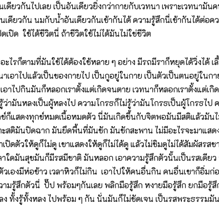
นอันเดียวกันไปเลย เป็นอันเดียวยิ่งกว่ากายกับเวทนา เพราะเวทนามันคนล
นเดียวกัน นมกับน้ำอันเดียวกันเข้ากันได้ ความรู้สึกนี่เข้ากันได้ต่
ใช้ได้ชีวิตนี่ ถ้าชีวิตใช้ไม่ได้มันไม่ใช่ชีวิต
ก็ตามที่มันใช้ได้ต้องใช้หลาย ๆ อย่าง มีรถมีราก็หยุดได้วิ่งได้ เลี้
นาเอาไปแล้วเป็นของกายไป เป็นกูอยู่ในกาย เป็นตัวเป็นตนอยู่ในกาย
าไป กายเอาไปกินมันก็หลอกเราตั้งแต่เกิดจนตาย เวทนาก็หลอกเราตั้งแต
้ว่ามันหลงเป็นผู้หลงไป ความโกรธก็ไม่รู้ว่ามันโกรธเป็นผู้โกรธไป ความท
็แสดงทุกข์หมดเนื้อหมดตัว นี่มันเกิดขึ้นกับจิตพอมันมีสติแล้วมันไ
าะสติมันปิดฉาก มันยึดพื้นที่มันชัก มันชักสะพาน ไม่มีอะไรจะมาแสด
เปิดตัวให้ดูก็ไม่ดู เขาแสดงให้ดูก็ไม่ได้ดู แล้วไม่ชิมดูไม่ได้สัมผัส
าใดมันสุขมันก็มีรสมีชาติ มันหลอก เอาความรู้สึกตัวนั้นเป็นรสเดียว 
าตัวเองมีห่อข้าว เวลาหิวก็ไม่กิน เอาไปให้คนอื่นกิน คนอื่นเขาก็อิ่มก
ความรู้สึกตัวนี่ ปั๊ป พร้อมๆกันเลย พลิกมือรู้สึก หงายมือรู้สึก ยกมือร
 ทั้งรู้ทั้งหลง ไปพร้อม ๆ กัน นั่นมันก็ไม่ชัดเจน เป็นรสพระธรรมมันไม