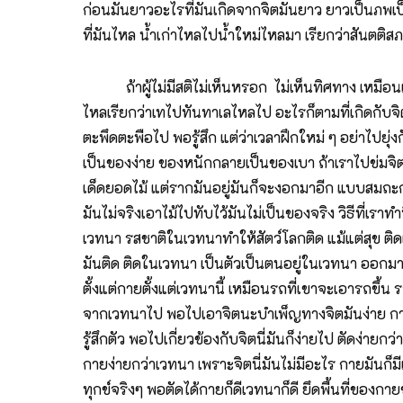
ก่อนมันยาวอะไรที่มันเกิดจากจิตมันยาว ยาวเป็นภพเป็
ที่มันไหล น้ำเก่าไหลไปน้ำใหม่ไหลมา เรียกว่าสันตติสภา
ถ้าผู้ไม่มีสติไม่เห็นหรอก ไม่เห็นทิศทาง เหมือนเรา
ไหลเรียกว่าเทไปทันทาเลไหลไป อะไรก็ตามที่เกิดกับจิตนี่
ตะพึดตะพือไป พอรู้สึก แต่ว่าเวลาฝึกใหม่ ๆ อย่าไปยุ่ง
เป็นของง่าย ของหนักกลายเป็นของเบา ถ้าเราไปข่มจิตน
เด็ดยอดไม้ แต่รากมันอยู่มันก็จะงอกมาอีก แบบสมถะกร
มันไม่จริงเอาไม้ไปทับไว้มันไม่เป็นของจริง วิธีที่เรา
เวทนา รสชาติในเวทนาทำให้สัตว์โลกติด แม้แต่สุข ติด
มันติด ติดในเวทนา เป็นตัวเป็นตนอยู่ในเวทนา ออกม
ตั้งแต่กายตั้งแต่เวทนานี้ เหมือนรถที่เขาจะเอารถขึ้น 
จากเวทนาไป พอไปเอาจิตนะบำเพ็ญทางจิตมันง่าย กายก็ช
รู้สึกตัว พอไปเกี่ยวข้องกับจิตนี่มันก็ง่ายไป ตัดง่า
กายง่ายกว่าเวทนา เพราะจิตนี่มันไม่มีอะไร กายมันก็มีเป
ทุกข์จริงๆ พอตัดได้กายก็ดีเวทนาก็ดี ยึดพื้นที่ของกาย