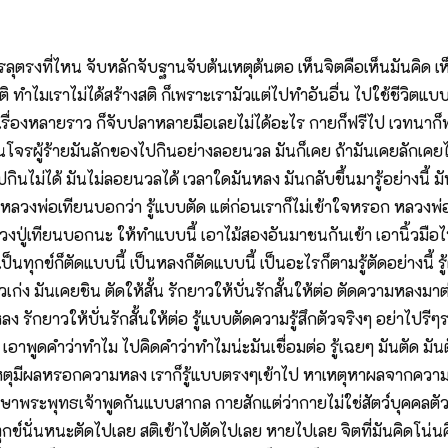
ที่ไหน จับหลักจับฐานจับต้นเหตุต้นตอ เห็นจิตคือเห็นมันคิด เห
้างสติ ทำไมเราไม่ได้สร้างสติ ก็เพราะเรามัวแต่ไปทำอันอื่น ไปใช้ช
่องหลายราว ก็จับปลาหลายมือเลยไม่ได้อะไร กายก็ฟรีไป เวทนาก็ฟรีไ
รผู้ร้ายมันลักของไปกินอย่างลอยนวล มันก็เคย ถ้ามันเคยลักเคยได
กินไม่ได้ มันไม่ลอยนวลได้ เวลาใดมันหลง มันกลับขึ้นมารู้อย่างนี้ 
ี่ตัด หลวงพ่อเทียนบอกว่า รู้แบบตัด แต่ก่อนเราก็ไม่เข้าใจหรอก หลวงพ
ปู่เทียนบอกนะ ให้ทำแบบนี้ เอาไม้สองอันมาชนกันเข้า เอานิ้วมือไปส
็นทุกข์ก็ตัดแบบนี้ เป็นหลงก็ตัดแบบนี้ เป็นอะไรก็ตามรู้ตัดอย่างนี้ รู้ตั
น่ะตัวเก่ง มันเคยชิน ตัดให้สั้น รักยาวให้บั่นรักสั้นให้ต่อ ตัดความหล
ักยาวให้บั่นรักสั้นให้ต่อ รู้แบบตัดความรู้สึกตัวจริงๆ อย่าไปรี
้า เอาพูดคำว่าทำไม ไปคิดคำว่าทำไมน่ะมันเชื่อมต่อ รู้เฉยๆ มันตัด มันตั
มีเหตุมีผลหรอกความหลง เราก็รู้แบบตรงๆเข้าไป หาเหตุหาผลจากควา
าพระพุทธเจ้าพูดกันแบบสากล กายสักแต่ว่ากายไม่ใช่สัตว์บุคคลตัวตน
ข์นั่นหนะตัดไปเลย สติเข้าไปตัดไปเลย หายไปเลย จิตที่มันคิดโน่นคิดนี่