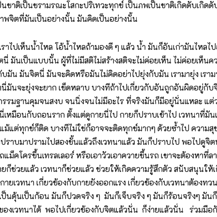
นชาติเป็นชรามรณะโสกะปริเทวะทุกข์ เป็นภพเป็นชาติเกิดดับเกิดดับ เ
พจิตที่มันเป็นอย่างนั้น มันคิดเป็นอย่างนั้น
ไปเห็นน้ำไหล โอ้น้ำไหลถ้ามองดี ๆ แล้ว น้ำ มันก็อันเก่ามันไหลไปอ
 มันเป็นแบบนั้น ผู้ที่ไม่มีสติไม่สร้างสติจะไม่ค่อยเห็น ไม่ค่อยเห็นคว
กับมัน มันจิตนี่ มันจะคิดหรือมันไม่คิดอย่าไปยุ่งกับมัน เรามายุ่ง เร
ี่มันจะยุ่งจะยาก เข็ดหลาบ บางทีถ้าไปเกี่ยวกับอันถูกอันผิดอยู่กั
รมฐานคุมจนสงบ จนนิ่งจนไม่มีอะไร ที่จริงมันก็มีอยู่นั่นแหละ แต่
ทำนี่เหมือนกับถอนราก ตั้งแต่ดูกายนี่ไป กายก็ปราบเข้าไป เวทนาที่มัน
แม้แต่ทุกข์ก็ติด บางทีไม่ใช่ก็อาจจะติดทุกข์มากๆ ด้วยซ้ำไป ความ
าปราบมาปรามไปสองขั้นแล้วถึงเวทนาแล้ว มันก็ปราบไป พอไปดูจิตหล
รถแม็คโครขึ้นเทรลเลอร์ หรือเอาวัวเอาควายขึ้นรถ เขาจะต้องหาที่ลาด 
่วยแล้ว เวทนาก็ช่วยแล้ว ช่วยให้เกิดความรู้สึกตัว สนับสนุนให้เกิ
ยกว่ากายเวทนา เกี่ยวข้องกับกายยังออกแรง เกี่ยวข้องกับเวทนาต้องทว
็นดุ้นเป็นก้อน มันก็ปวดจริง ๆ มันก็เจ็บจริง ๆ มันก็ร้อนจริงๆ มันก็
ของเวทนาได้ พอไปเกี่ยวข้องกับจิตแล้วนั่น ก็ง่ายแล้วนั่น ร่วมมือกัน