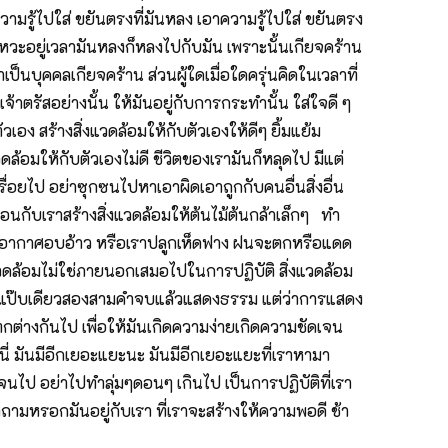
ความรู้ไปใส่ ขยันตรงที่มันหลง เอาความรู้ไปใส่ ขยันตรง
ังหวะอยู่เวลามันหลงก็หลงไปกับมัน เพราะนั้นเกียจคร้าน
่าเป็นบุคคลเกียจคร้าน ส่วนผู้ใดเมื่อใดครุ่นคิดในเวลาที่
ธเจ้าตรัสอย่างนั้น ให้มันอยู่กับการกระทำนั้น ใส่ใจดี ๆ
อง สร้างสิ่งแวดล้อมให้กับตัวเองให้ดีๆ ยิ้มแย้ม
อมให้กับตัวเองไม่ดี ชีวิตของเรามันก็หลุดไป มีแต่
เรื่อยไป อย่าซุกซนไปหาเอาผิดเอาถูกกับคนอื่นสิ่งอื่น
เหมือนกับเราสร้างสิ่งแวดล้อมให้ต้นไม้ต้นกล้าเล็กๆ ทำ
ลุมให้อากาศอบอ้าว หรือเราปลูกเห็ดฟาง ฝนจะตกหรือแดด
งแวดล้อมไม่ใช่ภายนอกเสมอไปในการปฏิบัติ สิ่งแวดล้อม
นะ ไปแป๊บเดียวสองสามคำจบแล้วแสดงธรรม แต่ว่าการแสดง
แตกต่างกันไป เพื่อให้มันเกิดความง่ายเกิดความชัดเจน
นนี่ มันมีอีกเยอะแยะนะ มันมีอีกเยอะแยะที่เราหามา
ัดเจนไป อย่าไปทำลุ่มๆดอนๆ เกินไป เป็นการปฏิบัติที่เรา
ำถามหรอกมันอยู่กับเรา ที่เราจะสร้างให้ความพอดี ช้า