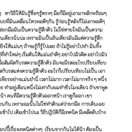
ธีให้มันรู้ซื่อๆรู้ตรงๆ มือก็มีอยู่เอามาพลิกพร้อมๆ
ยาบถที่มันเคลื่อนไหวพอดีๆกัน รู้ก่อนรู้หลังก็ไม่เอาพอดีๆ
ม่ใช่ยกมือมันเป็นความรู้สึกตัว ไม่ใช่หายใจมันเป็นความ
นเดียวนั่นน่ะ เพราะมันเป็นอันเดียวมันมีแต่ความรู้สึก
ิงให้แม่นๆ ถ้าจะรู้ก็รู้ไปเลย ถ้าไม่รู้อย่าไปทำ มันทิ้ง
ผู้ที่ทำใหม่ๆ เริ่มต้นให้แม่นยำดีๆ อย่าไปมัวคิด อย่าไปมัว
่อสัมผัสกับรสความรู้สึกตัว มันจะมีรสอะไรเปรียบเทียบ
สกับรสแห่งความรู้สึกตัว อะไรก็เปรียบเทียบไม่เป็น เอา
ามเพียรอย่างแม่นยำนี่ เวลาไม่มาก เวลาไม่มากจริง ๆ หนึ่ง
่ย ทำอยู่เดือนหนึ่งไม่เท่ากับผมทำชั่วโมงเดียว ถ้าเขาพูด
คนที่มีความรู้สึกตัวออกหน้า เราดูก็ออก เขา
ัน เพราะฉะนั้นไม่ใช่ทำสักแต่ว่ายกมือ การเดินเฉย
้าไป เติมเข้าไปนะ วิธีปฏิบัติก็มีเทคนิค มีเคล็ดลับบ้าง
ปี้เรื่องเทคนิคต่างๆ เรียนจากกันไม่ได้น้า ต้องเป็น