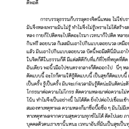
ดี๊พอดี
การบรรลุธรรมก็บรรลุตรงจิตนี่แหละ ไม่ใช่บรรลุตรง
มันจึงหลงเพราะมันไม่รู้ ทำไมจึงไม่รู้เพราะไม่ได้สร
หลง กายก็ไปติดจะไปติดอะไรมา เวทนาก็ไปติด หลายเรื
กินฟรี ลอยนวล กิเลสมันเอาไปกินแบบลอยนวล เหมือนโจ
แล้ว มันเอาไปกินแบบลอยนวล บัดนี้พอมีสตินี่มันเอาไป
ในจิตก็ดีในธรรมก็ดี มีแต่สติดีกับที่แก้ที่ไขที่หยุดท
อันเดียว พอนิ้วมือไปชนตรงกลางก็ตัดออกไป นี่ๆ หลวง
ตัดแบบนี้ อะไรก็ตามให้รู้ตัดแบบนี้ เป็นสุขก็ตัดแบบนี้ เป
เป็นครั้ง รู้เป็นครั้ง มันจะเก่งเวลามันรู้ตัดน่ะมันตัด
โกรธมาต่อความไม่โกรธ ตัดความหลงมาต่อความไม่หลง ร
โน้น ทำไมจึงเป็นอย่างนี้ ไม่ได้ตัด ยิ่งไปต่อไปเชื่อมเข
สมองหาเหตุหาผล ความหลงก็มาซื่อบื้อซื่อ ๆ มันไม่
หาเหตุหาผลจากความสุขความทุกข์ไม่ได้ ตัดไปเลย ภาษ
บุคคลตัวตนเราเขานั้นหนะ เวทนาอันที่มันเป็นสุขเป็นทุก