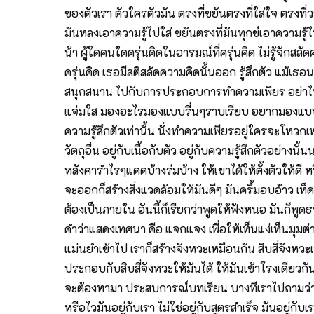
ของตัวเรา ตัวใครตัวมัน ตรงที่ขยันตรงที่ใส่ใจ ตรงที่
มันหลงเอาความรู้ไปใส่ ขยันตรงที่มันทุกข์เอาความรู้
น้า ผู้ใดคนใดครุ่นคิดในอารมณ์ที่ครุ่นคิด ไม่รู้จักสลัด
ครุ่นคิด เธอมีสติสลัดความคิดนั้นออก รู้สึกตัว แม้เธอนอ
สนุกสนาน ไปกับการประกอบการทำความเพียร อย่าไปเศร้าโ
แจ่มใส มองอะไรมองแบบรื่นๆราบเรียบ อยากมองแบบชอบไ
ความรู้สึกตัวเท่านั้น นั่งทำความเพียรอยู่ใครจะโหวกเ
วัตถุอื่น อยู่กับเนื้อกับตัว อยู่กับความรู้สึกตัวอย่า
หลังคารำไรๆแดดบ้างร่มบ้าง ให้เขาได้ให้ตั้งตัวให้ดี
จะออกก็สร้างสิ่งแวดล้อมให้มันดีๆ มันครึ้มอบอ้าว เห
ต้องเป็นภายใน อันนี้ก็เรียกว่าพูดให้ฟังหนอ มันก็
คำว่าแสดงเทศนา คือ แจกแจง เพื่อให้เห็นแง่เห็นมุมต่า
แม่นยำเข้าไป เราก็สร้างจังหวะเหมือนกัน สิบสี่จังหวะ
ประกอบกับสิบสี่จังหวะให้มันได้ ให้มันเข้าโรงเดียวกัน
จะต้องหามา ประสบการณ์บทเรียน บางทีเราไปถามว่าเดินช
หรือไวมันอยู่กับเรา ไม่ใช่อยู่กับสูตรสำเร็จ มันอยู่ก