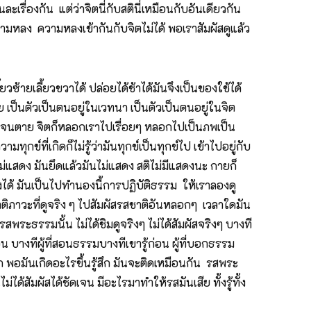
ะเรื่องกัน แต่ว่าจิตนี่กับสตินี่เหมือนกับอันเดียวกัน
อความหลง ความหลงเข้ากันกับจิตไม่ได้ พอเราสัมผัสดูแล้ว
ยวซ้ายเลี้ยวขวาได้ ปล่อยได้ช้าได้มันจึงเป็นของใช้ได้
 เป็นตัวเป็นตนอยู่ในเวทนา เป็นตัวเป็นตนอยู่ในจิต
่เกิดจนตาย จิตก็หลอกเราไปเรื่อยๆ หลอกไปเป็นภพเป็น
ุกข์ที่เกิดก็ไม่รู้ว่ามันทุกข์เป็นทุกข์ไป เข้าไปอยู่กับ
ม่แสดง มันยึดแล้วมันไม่แสดง สติไม่มีแสดงนะ กายก็
งได้ มันเป็นไปทำนองนี้การปฏิบัติธรรม ให้เราลองดู
รสชาติภาวะที่ดูจริง ๆ ไปสัมผัสรสชาติอันหลอกๆ เวลาใดมัน
รสพระธรรมนั้น ไม่ได้ชิมดูจริงๆ ไม่ได้สัมผัสจริงๆ บางที
่อน บางทีผู้ที่สอนธรรมบางทีเขารู้ก่อน ผู้ที่บอกธรรม
ู้สึก พอมันเกิดอะไรขึ้นรู้สึก มันจะติดเหมือนกัน รสพระ
่ได้สัมผัสได้ชัดเจน มีอะไรมาทำให้รสมันเสีย ทั้งรู้ทั้ง