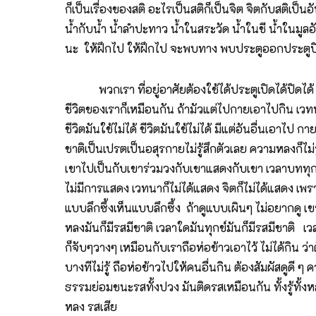
ก็เป็นเรื่องของสติ อะไรเป็นสติก็เป็นจิต จิตกับสติเป็
น้ำกับน้ำ น้ำลำปะทาว น้ำในสระวัด น้ำในชี น้ำในมูลอั
นะ ให้ฝึกไป ให้ฝึกไป จะพบทาง พบประตูออกประตูปิดเปิด 
พวกเรา ที่อยู่อาศัยต้องใช้ได้ประตูเปิดได้ปิดได้ อะไร
ชีวิตของเราก็เหมือนกัน ถ้ามัวแต่ไปกายเอาไปกิน เวท
ชีวิตมันใช้ไม่ได้ ชีวิตมันใช้ไม่ได้ มีแต่อันอื่นเอ
ชาติเป็นเปรตเป็นอสุรกายไม่รู้สึกตัวเลย ความหลงก็ไม่รู
เขาไปเป็นกับเขาร่วมวงกับเขาแสดงกับเขา เวลาบททุกข์ก
ไม่มีการแสดง เวทนาก็ไม่ได้แสดง จิตก็ไม่ได้แสดง เพร
แบบลึกซึ้งเห็นแบบลึกซึ้ง ถ้าดูแบบเผินๆ ไม่อยากดู เขา
หลงมันก็มีรสมีชาติ เวลาใดมันทุกข์มันก็มีรสมีชาติ เวล
ก็จับๆวางๆ เหมือนกับเราถือห่อข้าวเอาไว้ ไม่ได้กิน ว่
บางทีไม่รู้ ถือห่อข้าวไปให้คนอื่นกิน ต้องสัมผัสดูดี ๆ 
ธรรมย่อมชนะรสทั้งปวง มันติดรสเหมือนกัน ทั้งรู้ทั้งหลง
หลง รสเสีย