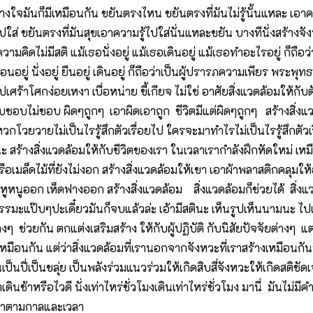
วางใจมันก็มีเหมือนกัน ขยันตรงไหน ขยันตรงที่มันไม่รู้นั้นแหละ เอา
ไปใส่ ขยันตรงที่มันสุขเอาความรู้ไปใส่นั่นแหละขยัน บางทีนั่งสร้างจ
ความคิดไม่มีสติ แม้เธอนั่งอยู่ แม้เธอเดินอยู่ แม้เธอทำอะไรอยู่ ก็ถือว
นอยู่ นั่งอยู่ ยืนอยู่ เดินอยู่ ก็ถือว่าเป็นผู้ปรารภความเพียร พระพุท
ศกง่อยเหงา เบื่อหน่าย ขี้เกียจ ไม่ใช่ อาศัยสิ่งแวดล้อมให้กับตัวเ
ม่ชอบ ผิดๆถูกๆ เอาผิดเอาถูก ชีวิตมีแต่ผิดๆถูกๆ สร้างสิ่งแวดล้
หวกโวยวายไม่เป็นไรรู้สึกตัวเรื่อยไป ใครจะมาทำไรไม่เป็นไรรู้สึกตัว
งนั้นนะ สร้างสิ่งแวดล้อมให้กับชีวิตของเรา ในเวลาเรากำลังฝึกหัดใหม่ 
 หรือเมล็ดไม้ที่ยังไม่งอก สร้างสิ่งแวดล้อมให้เขา เอาผ้าพลาสติกค
็ดหูหนูออก เห็ดฟางออก สร้างสิ่งแวดล้อม สิ่งแวดล้อมก็ช่วยได้ สิ่
พูดธรรมะแป๊บๆปะเดี๋ยวมันก็จบแล้วล่ะ เอ้ามีสตินะ เห็นรูปเห็นนาม
งๆ ช่วยกัน ตกแต่งเสริมสร้าง ให้กับผู้ปฏิบัติ กับนิสัยปัจจัยต่างๆ 
เหมือนกัน แต่ว่าสิ่งแวดล้อมที่เรานอกจากจังหวะที่เราสร้างเหมือนกั
เป็นปี่เป็นขลุ่ย เป็นพลังร่วมแนวร่วมให้เกิดสิบสี่จังหวะให้เกิดสติช
้าหรือไวดี นั่งเท่าไหร่ชั่วโมงเดินเท่าไหร่ชั่วโมง มานี่ มันไม่มีค
ับเราตามกาลและเวลา