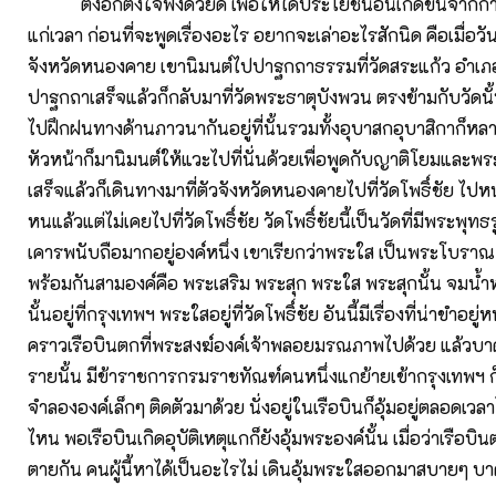
ตั้งอกตั้งใจฟังด้วยดี เพื่อให้ได้ประโยชน์อันเกิดขึ้นจาก
แก่เวลา ก่อนที่จะพูดเรื่องอะไร อยากจะเล่าอะไรสักนิด คือเมื่อวั
จังหวัดหนองคาย เขานิมนต์ไปปาฐกถาธรรมที่วัดสระแก้ว อำเภอท่า
ปาฐกถาเสร็จแล้วก็กลับมาที่วัดพระธาตุบังพวน ตรงข้ามกับวัดนั
ไปฝึกฝนทางด้านภาวนากันอยู่ที่นั้นรวมทั้งอุบาสกอุบาสิกาก็หลาย
หัวหน้าก็มานิมนต์ให้แวะไปที่นั่นด้วยเพื่อพูดกับญาติโยมและพระ
เสร็จแล้วก็เดินทางมาที่ตัวจังหวัดหนองคายไปที่วัดโพธิ์ชัย ไ
หนแล้วแต่ไม่เคยไปที่วัดโพธิ์ชัย วัดโพธิ์ชัยนี้เป็นวัดที่มีพระพุทธ
เคารพนับถือมากอยู่องค์หนึ่ง เขาเรียกว่าพระใส เป็นพระโบราณ เ
พร้อมกันสามองค์คือ พระเสริม พระสุก พระใส พระสุกนั้น จมน้
นั้นอยู่ที่กรุงเทพฯ พระใสอยู่ที่วัดโพธิ์ชัย อันนี้มีเรื่องที่น่าขำอยู่ห
คราวเรือบินตกที่พระสงฆ์องค์เจ้าพลอยมรณภาพไปด้วย แล้วบ
รายนั้น มีข้าราชการกรมราชทัณฑ์คนหนึ่งแกย้ายเข้ากรุงเทพฯ ก
จำลององค์เล็กๆ ติดตัวมาด้วย นั่งอยู่ในเรือบินก็อุ้มอยู่ตลอดเวล
ไหน พอเรือบินเกิดอุบัติเหตุแกก็ยังอุ้มพระองค์นั้น เมื่อว่าเรือบ
ตายกัน คนผู้นี้หาได้เป็นอะไรไม่ เดินอุ้มพระใสออกมาสบายๆ บา