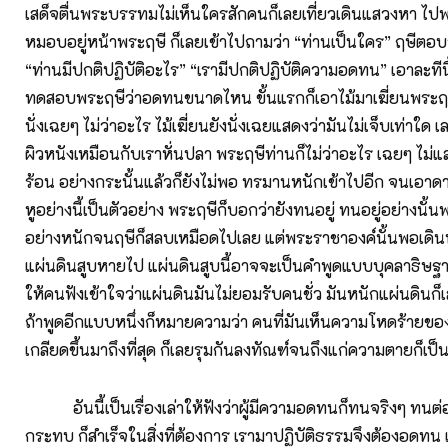
เสด็จตื่นพระบรรทมไม่เห็นใครสักคนก็เลยเที่ยวเดินแสวงหา ไปพ
หมอบอยู่หน้าพระฤษี ก็เลยเข้าไปถามว่า “ท่านเป็นใคร” ฤษีตอบว
“ท่านมีปกติปฏิบัติอะไร” “เรามีปกติปฏิบัติความอดทน” เอาละที
ทดสอบพระฤษีว่าอดทนขนาดไหน ขั้นแรกก็เอาไม้มาเฆี่ยนพระฤษ
นั่งเฉยๆ ไม่ว่าอะไร ไม้เฆี่ยนยังนั่งเฉยแสดงว่ามันไม่เจ็บเท่าใด 
ผิวหนังเหมือนกับเราหั่นปลา พระฤษีท่านก็ไม่ว่าอะไร เฉยๆ ไม่
ร้อน อย่างกระนั้นแล้วก็ยังไม่พอ ทรมานหนักเข้าไปอีก จนเอาด
หูอย่างนี้เป็นตัวอย่าง พระฤษีก็บอกว่ายังทนอยู่ ทนอยู่อย่างนั้
อย่างหนักจนฤษีก็สลบเหมือดไปเลย แต่พระราชาองค์นั้นพอเดิน
แผ่นดินสูบหายไป แผ่นดินสูบนี้อาจจะเป็นคำพูดแบบบุคลาธิษฐ
ให้คนฟังเข้าใจว่าแผ่นดินมันไม่ยอมรับคนชั่ว มันหนักแผ่นดินก็
ถ้าพูดอีกแบบหนึ่งก็หมายความว่า คนที่มันเห็นความโหดร้ายขอ
เกลียดขึ้นมาถึงที่สุด ก็เลยรุมกันลงทัณฑ์จนถึงแก่ความตายก็เป็น
อันนี้เป็นเรื่องเล่าให้ฟังว่าผู้มีความอดทนก็ทนจริงๆ ทนต่อ
กระทบ ก็สำเร็จในสิ่งที่ต้องการ เรามาปฏิบัติธรรมจึงต้องอดทน 