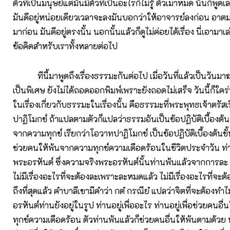
ตัวที่เป็นมนุษย์แต่มันมีตัวที่เป็นอะไรก็ไม่รู้ ตัวเมาหมด นั่นก็พูด
มันดีอยู่หน่อยเดียวเวลาจะลงมันบอกว่าให้อาจารย์ลงก่อน อาตม
มาก่อน มันดีอยู่ตรงนั้น นอกนั้นแล้วก็ดูไม่ค่อยได้เรื่อง นี่เอามาเล่
ข้อคิดสำหรับเราทั้งหลายต่อไป
ทีนี้มาพูดถึงเรื่องธรรมะกันต่อไป เมื่อวันที่แล้วเป็นวันมา
เป็นพิเศษ ยังไม่ได้ถอดออกพิมพ์เพราะยังถอดไม่เสร็จ วันนี้ก็ใคร่
ในเรื่องเกี่ยวกับธรรมะในเรื่องนั้น คือธรรมะที่พระพุทธเจ้าตรัส
ปาฏิโมกข์ ถ้าแปลตามตัวก็แปลว่าธรรมอันเป็นข้อปฏิบัติเบื้องต้
จากความทุกข์ เรียกว่าโอวาทปาฏิโมกข์ เป็นข้อปฏิบัติเบื้องต้นขั้
ช่วยคนให้พ้นจากความทุกข์ความเดือดร้อนในชีวิตประจำวัน ท่
พระอรหันต์ ซึ่งความจริงพระอรหันต์นั้นท่านพ้นแล้วจากการล
ไม่มีเรื่องอะไรที่จะต้องละเพราะละหมดแล้ว ไม่มีเรื่องอะไรที่จะ
ถึงที่สุดแล้ว คำบาลีเขามีคำว่า กตํ กรณียํ แปลว่าจิตที่จะต้องทำไ
อรหันต์ท่านยังอยู่ในรูป ท่านอยู่เพื่ออะไร ท่านอยู่เพื่อช่วยคนอ
ทุกข์ความเดือดร้อน ตัวท่านพ้นแล้วก็ช่วยคนอื่นให้พ้นตามด้วย ท่