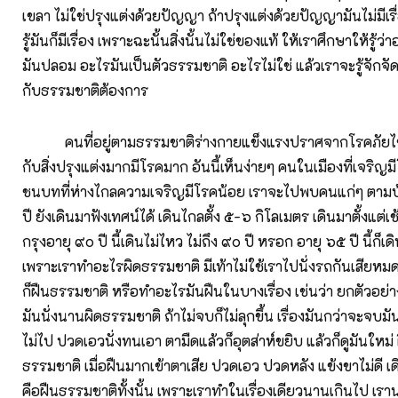
เขลา ไม่ใช่ปรุงแต่งด้วยปัญญา ถ้าปรุงแต่งด้วยปัญญามันไม่มีเร
รู้มันก็มีเรื่อง เพราะฉะนั้นสิ่งนั้นไม่ใช่ของแท้ ให้เราศึกษาให้รู้ว
มันปลอม อะไรมันเป็นตัวธรรมชาติ อะไรไม่ใช่ แล้วเราจะรู้จักจั
กับธรรมชาติต้องการ
คนที่อยู่ตามธรรมชาติร่างกายแข็งแรงปราศจากโรคภัยไข้เจ็
กับสิ่งปรุงแต่งมากมีโรคมาก อันนี้เห็นง่ายๆ คนในเมืองที่เจริ
ชนบทที่ห่างไกลความเจริญมีโรคน้อย เราจะไปพบคนแก่ๆ ตาม
ปี ยังเดินมาฟังเทศน์ได้ เดินไกลตั้ง ๕-๖ กิโลเมตร เดินมาตั้งแต่เ
กรุงอายุ ๙๐ ปี นี้เดินไม่ไหว ไม่ถึง ๙๐ ปี หรอก อายุ ๖๕ ปี นี้ก็เ
เพราะเราทำอะไรผิดธรรมชาติ มีเท้าไม่ใช้เราไปนั่งรถกันเสียหมดเ
ก็ฝืนธรรมชาติ หรือทำอะไรมันฝืนในบางเรื่อง เช่นว่า ยกตัวอย่
มันนั่งนานผิดธรรมชาติ ถ้าไม่จบก็ไม่ลุกขึ้น เรื่องมันกว่าจะจบ
ไม่ไป ปวดเอวนั่งทนเอา ตามืดแล้วก็อุตส่าห์ขยิบ แล้วก็ดูมันใหม่ ฝ
ธรรมชาติ เมื่อฝืนมากเข้าตาเสีย ปวดเอว ปวดหลัง แข้งขาไม่ดี เดิ
คือฝืนธรรมชาติทั้งนั้น เพราะเราทำในเรื่องเดียวนานเกินไป เ