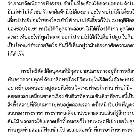
ว่าเรามาวัดเพื่อการฟังธรรม จำเป็นที่จะต้องใช้ความอดทน ถ้า
มันก็ทำไม่ได้ เช่น รักษาศีลห้านี่ไม่ต้องมากอะไร ทนไม่ได้ก็เดี๋ยว
เดี๋ยวไปหยิบอะไรของใครเข้าให้ ทนไม่ได้เดี๋ยวก็ไปประพฤติผิดล
ของชอบใจเขา ทนไม่ได้ก็พูดจาพล่อยๆ ไม่ได้เรื่องได้ราว พูดโดยไม
ตรอง เห็นอะไรก็พูดโพล่งๆ ออกไป ทนไม่ได้ก็ไปดื่ม ไปสูบ ไปกิ
เป็นโทษแก่ร่างกายจิตใจ อันนี้ก็เห็นอยู่ว่ามันต้องอาศัยความอด
ได้สำเร็จ
พระโพธิสัตว์คือบุคคลที่มีจุดหมายปลายทางอยู่ที่การตรัสรู้
พ้นจากความทุกข์ ถ้าเราศึกษาเรื่องชีวิตพระโพธิสัตว์แล้วจะพ
อย่างยิ่ง อดทนอย่างสูงเลยทีเดียว ใครจะทำอะไรท่าน ท่านก็มี
ตลอดเวลา เหมือนชาดกเรื่อง ขันติวาทีดาบส ขันติวาทีดาบสนี้เป็
สิ่งทั้งหลายที่เวียนมากระทบอยู่ตลอดเวลา ครั้งหนึ่งไปบำเพ็ญค
สวนของพระราชา พระราชาเสด็จมาประพาสสวนแล้วก็รู้สึกง่วงบ
ต้นไม้ พวกสาวใช้ มหาดเล็กทั้งหลายก็ไปพบพระฤษีเข้า เลยไปค
ท่านพูดท่านสอนก็ฟังเพลินไป ละเลยต่อหน้าที่การอารักขาพระ