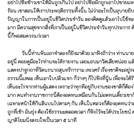
อย่าไปซื้อข้าวเขาให้มันถูกเกินไป อย่าไปซื้อผักถูกเอาไปขายแพ
ร้อน เขาสอนให้เราประพฤติธรรมทั้งนั้น ไม่ว่าอะไรเป็นอุบายยับยั้
ปัญญาในการเป็นอยู่ในชีวิตประจำวัน ลองคิดดูแล้วเอาไปใช้จะ
มาก มีความสุขจากสิ่งที่เราเป็นอยู่ในชีวิตประจำวันทุกประการ ด
นี้ก็พอสมควรแก่เวลา
วันนี้ท่านพันเอกจำลองก็ยังมาด้วย มาฟังถ้าว่าง ท่านนาย
อยู่นี่ คอยดูมีอะไรท่านจะได้รายงาน เลยแอบมาวัดเสียหน่อย แล
แสดงปาฐกถาที่วัดนรนาถสุนทริการาม เทเวศร์ เรื่องชาติจะอยู่รอ
ธรรมนี้แหละ เห็นเอาใบปลิวแจก ก็ว่างๆ ก็ไปฟังที่นู้น เพื่อจะได
เห็นอะไรจากท่านผู้แสดง เพราะว่าทุกทีอยู่กับงานของชาติก็ต้
มาก คนทำงานราชการนี่ต้องอดทนเหมือนกันไม่อดทนเดี๋ยวเขาก
เฉพาะหน้าให้กินสินบนไปตามๆ กัน เห็นในหลวงก็ต้องอดทนว่าอ
ถูกที่เข้า มันยุ่ง ต้องใช้ธรรมะตลอดเวลา ก็ฟังไว้จะได้ประโยชน์ 
ญาติโยมนั่งสงบใจเป็นเวลา ๕ นาที