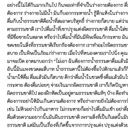
อย่างนี้ไม่ได้กินมากเกินไป กินพอเท่าที่จำเป็นร่างกายต้องการ ดื่
ต้องการ ร่างกายไม่มีน้ำ มันก็บอกกระหายน้ำ รู้สึกแห้งในร่างกาย
ดื่มกับน้ำธรรมชาติคือน้ำที่สะอาดบริสุทธิ์ ร่างกายก็สบาย แต่ว่า
ตามธรรมชาติ เราไปดื่มน้ำที่เขาปรุงแต่งผิดธรรมชาติ ดื่มน้ำใส
ที่มีชื่อขายในตลาด หรือว่าไปดื่มน้ำที่มันมีพิษเพื่อแก้กระหาย มันไ
ชดเชยในสิ่งที่ธรรมชาติเรียกร้องต้องการ เราทำอะไรผิดธรรมชาต
สบาย เป็นพิษเป็นภัยแก่ร่างกาย เมื่อไปที่หนองคายเราไปนั่ง ค
มาจะเปิด อาตมาบอกว่า “ไม่เอา ฉันต้องการน้ำธรรมดาดื่มแล้
อันนี้มันแพงขวดละสี่บาท น้ำธรรมดานี้ไม่ต้องซื้อไปตักมาแล้วก็
น้ำมาให้ดื่ม ดื่มแล้วมันก็สบาย ดีกว่าดื่มน้ำในขวดซึ่งดื่มแล้วมั
กระหาย ต้องดื่มบ่อยๆ จ่ายเงินมากผิดธรรมชาติ เราก็เกิดปัญ
ผิดธรรมชาติไป ลองฝึกหัดเป็นอยู่ตามธรรมชาติแท้ๆ บ้าง คือทำเท
ต้องการอย่าให้มันเกินความต้องการ หรือร่างกายยังไม่ต้องการก
เช่น ไม่หิวอย่าไปกินอาหาร ไม่กระหายก็อย่าไปดื่มมันเข้า อย่า
ดื่มด้วยความอยากนั้นมันฝืนธรรมชาติ เพราะสิ่งที่เป็นกิเลสนั้นมันไ
ธรรมชาติ แต่มันเป็นเรื่องที่เกิดขึ้นจากการปรุงแต่ง ปรุงแต่งด