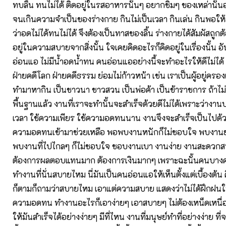
ทบลิ้น ทนไม่ได้ ติดอยู่ในรสอาหารนั้นๆ อยากชิมๆ ของเหล่านั้น
จนเกินความจำเป็นของร่างกาย กินไม่เป็นเวลา กินเล่น กินพอให้ส
ว่าอดไม่ได้ทนไม่ได้ จึงต้องเป็นทาสของลิ้น ร่างกายได้สัมผัสถูกต้
อยู่ในความสบายจากสิ่งนั้น ใจเคยคิดอะไรก็คิดอยู่ในเรื่องนั้น อัน
อ่อนแอ ไม่มีน้ำอดน้ำทน คนอ่อนแออย่างนี้จะทำอะไรให้ดีไม่ได้ 
ฝ่ายคดีโลก ฝ่ายคดีธรรม ย่อมไม่ก้าวหน้า เช่น เราเป็นผู้อยู่ครอ
ทำมาหากิน เป็นชาวนา ชาวสวน เป็นพ่อค้า เป็นข้าราชการ ถ้าไ
พื้นฐานแล้ว งานที่เราจะทำนั้นจะสำเร็จด้วยดีไม่ได้เพราะว่างาน
เวลา ใช้ความเพียร ใช้ความอดทนนาน งานจึงจะสำเร็จเป็นไปด้วยด
ความอดทนเข้ามาช่วยเหลือ พอพบงานหนักก็ไม่ชอบใจ พบงาน
พบงานที่ไปไกลๆ ก็ไม่ชอบใจ ชอบงานเบา งานง่าย งานสะดวกสบ
ต้องการผลตอบแทนมาก ต้องการเงินมากๆ เพราะฉะนั้นคนบางค
ทำงานที่นั่นสบายไหม นี่มันเป็นคนอ่อนแอให้เห็นตั้งแต่เบื้องต
ก็ตามก็ถามว่าสบายไหม เอาแต่ความสบาย แสดงว่าไม่ได้ฝึกฝนในเ
ความอดทน ทำงานอะไรก็เอาง่ายๆ เอาสบายๆ ไม่ต้องเหน็ดเหนื่
ให้มันสำเร็จได้อย่างง่ายๆ มีที่ไหน งานที่มนุษย์ทำที่อย่างง่าย 