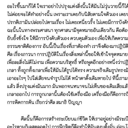
อะไรขึ้นมาก็ได้ ใจเราอย่าไปปรุงแต่งสิ่งนั้นให้มันไม่วุ่นวายนี้ก็ได
ไม่ค่อยจะได้ทำอย่างนั้น เพราะเราเคยกับนิสัยตามใจตัวเอง เคยป
ปรกติเรามันปล่อยไปตามเรื่อง ไม่เคยเหนี่ยวรั้ง ไม่เคยมีการบังค
ฉะนั้นในทางพระศาสนา ทุกศาสนามีจุดหมายอันเดียวกัน คือต้อ
ยับยั้งชั่งใจ ให้มีการบังคับตัวเอง ควบคุมตัวเอง เพื่อให้เกิดความ
ธรรมชาติต้องการ อันนี้เป็นเรื่องที่เราต้องทำ เราจึงต้องมาปฏิบัติ
ศีล เรื่องภาวนา การปฏิบัติในเรื่องสิ่งเหล่านี้ขอให้เข้าใจจุดหมาย
เพื่อละสิ่งไม่ดีไม่งาม เพื่อความบริสุทธิ์ หรือพูดอีกอย่างหนึ่งว่าปฏ
เกลา ทั้งถูกทั้งเกลาเพื่อให้มันได้รูปได้ทรง ความจริงเดิมรูปทรงมั
เอาอะไรๆ ไปใส่เสียจนจำรูปไม่ได้ หน้าตาดั้งเดิมหายไป ทีนี้เราม
แล้ว สิ่งปรุงแต่งมันมาก มันพอกจนหนาจนไม่เห็นของเดิมเสียแล้ว 
เกลาออกไป การถูกเกลานั้นต้องใช้เครื่องมือ เครื่องมือก็คือการถ
การคิดการค้น เรียกว่าศีล สมาธิ ปัญญา
ศีลนั้นก็คือการสร้างระเบียบแก่ชีวิต ให้เราอยู่อย่างมีระเ
อะไรตามกิเลสตลอดไป การฝึกจิตก็คือทำให้มันสงบตั้งมั่น อ่อนโ