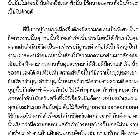
นั้นมันไม่ค่อยมี มันต้องใช้เวลาทั้งนั้น ใช้ความอดทนทั้งนั้นจึงจ
เป็นไปด้วยดี
ทีนี้เราอยู่บ้านอยู่เมืองจึงต้องมีความอดทนเป็นพิเศษ ใ
กิจการงานนั้นๆ งานนั้นจึงจะสำเร็จเป็นประโยชน์ได้ ถ้าเราไปคุย
ความสำเร็จในชีวิต เป็นคนร่ำรวยมีฐานะดี หรือได้เป็นใหญ่เป็น
งาน เราจะพบว่าคนเหล่านั้นต้องใช้ความอดทนอย่างมากต้องต่อส
เข้มแข็ง จึงสามารถผ่านพ้นอุปสรรคมาได้ด้วยดีมีความสำเร็จ นั่
ของตนเองได้ คนที่ไปเห็นความสำเร็จนั้นก็นึกว่าเป็นบุญของเขา 
กันเรียกว่าบุญ คำว่าบุญนั้นหมายถึงว่ามีความงามความดี ความง
บุญนั้นมันต้องทำติดต่อกันไป ไม่ได้ทำๆ หยุดๆ ถ้าทำๆ หยุดๆ มัน
เรารดน้ำต้นไม้รดวันหนึ่งทิ้งไว้เจ็ดวันมันก็ตาย เราไม่สม่ำเสมอ แ
ทุกเย็นสม่ำเสมอ ดินมันชุ่ม ต้นไม้ก็เจริญงอกงาม ออกดอกออกผล
ใช้กันต่อไป คนที่สำเร็จอะไรในชีวิตก็แสดงว่าเขาทำกันติดต่อ ค
นั้นเรียกว่ามีความอดทน แต่ถ้าทำบ้างหยุดบ้างก็ไม่อดไม่ทน งานที
สำเร็จ มาทำงานด้านฝึกฝนอบรมจิตใจ เช่น เรามารักษาศีล เรา