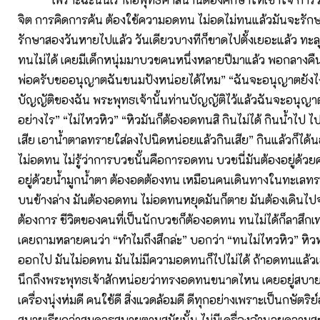
จิต การคิดการค้น ต้องใช้ความอดทน ไม่อดไม่ทนแล้วมันจะรักษ
รักษาสองวันหายไปแล้ว วันเดียวบางทีก็ขาดไปตั้งเยอะแล้ว ทะลุ
ทนไม่ได้ เคยมีเด็กหนุ่มมาบวชคนหนึ่งหลายปีมาแล้ว พอกลางค
พ่อครับขออนุญาตฉันขนมปังหน่อยได้ไหม” “ฉันจะอนุญาตยังไงล่
บัญญัติของฉัน พระพุทธเจ้านั้นท่านบัญญัติไว้แล้วฉันจะอนุญา
อย่างไร” “ไม่ไหวหิว” “หิวมันก็ต้องอดทนสิ กินไม่ได้ กินน้ำไป ไ
เสีย เอาน้ำตาลทรายใส่ลงไปนิดหน่อยแล้วกินเสีย” กินแล้วก็ได้น
ไม่อดทน ไม่รู้ว่าการบวชนั้นคือการอดทน บวชนี่มันต้องอยู่ด้
อยู่ด้วยน้ำมูกน้ำตา ต้องอดต้องทน เหมือนคนเดินทางในทะเลทราย
บนข้างล่าง มันต้องอดทน ไม่อดทนหยุดมันก็ตาย มันต้องเดินไปจ
ต้องการ ชีวิตของคนที่เป็นนักบวชก็ต้องอดทน ทนไม่ได้ก็ลาสึกเ
เคยถามหลายคนว่า “ทำไมถึงสึกล่ะ” บอกว่า “ทนไม่ไหวหิว” หิวห
ออกไป มันไม่อดทน มันไม่มีความอดทนก็ไปไม่ได้ ถ้าอดทนแล้วเ
นึกถึงพระพุทธเจ้าสักหน่อยว่าทรงอดทนขนาดไหน เคยอยู่สบาย
เครื่องนุ่งห่มดี คนใช้ดี สิ่งแวดล้อมดี ดีทุกอย่างเพราะเป็นกษัตริย
สบายเรียกว่าสมควรสบายตามสมัยนั้น ไม่มีเครื่องอำนวยความ