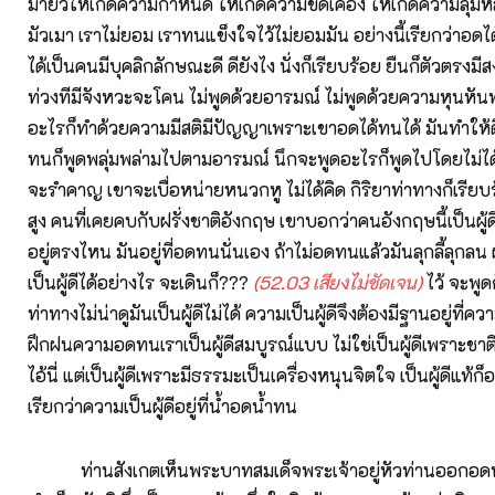
มายั่วให้เกิดความกำหนัด ให้เกิดความขัดเคือง ให้เกิดความลุ่ม
มัวเมา เราไม่ยอม เราทนแข็งใจไว้ไม่ยอมมัน อย่างนี้เรียกว่าอ
ได้เป็นคนมีบุคลิกลักษณะดี ดียังไง นั่งก็เรียบร้อย ยืนก็ตัวตรงมีส
ท่วงทีมีจังหวะจะโคน ไม่พูดด้วยอารมณ์ ไม่พูดด้วยความหุนหัน
อะไรก็ทำด้วยความมีสติมีปัญญาเพราะเขาอดได้ทนได้ มันทำให้ดี
ทนก็พูดพลุ่มพล่ามไปตามอารมณ์ นึกจะพูดอะไรก็พูดไปโดยไม่ได้
จะรำคาญ เขาจะเบื่อหน่ายหนวกหู ไม่ได้คิด กิริยาท่าทางก็เรี
สูง คนที่เคยคบกับฝรั่งชาติอังกฤษ เขาบอกว่าคนอังกฤษนี้เป็นผู้ดี
อยู่ตรงไหน มันอยู่ที่อดทนนั่นเอง ถ้าไม่อดทนแล้วมันลุกลี้ลุกลน ผ
เป็นผู้ดีได้อย่างไร จะเดินก็???
(
52.03 เสียงไม่ชัดเจน)
ไว้ จะพูด
ท่าทางไม่น่าดูมันเป็นผู้ดีไม่ได้ ความเป็นผู้ดีจึงต้องมีฐานอยู่ที่
ฝึกฝนความอดทนเราเป็นผู้ดีสมบูรณ์แบบ ไม่ใช่เป็นผู้ดีเพราะชาติ
ไอ้นี่ แต่เป็นผู้ดีเพราะมีธรรมะเป็นเครื่องหนุนจิตใจ เป็นผู้ดีแท้ก็
เรียกว่าความเป็นผู้ดีอยู่ที่น้ำอดน้ำทน
ท่านสังเกตเห็นพระบาทสมเด็จพระเจ้าอยู่หัวท่านออกอดท