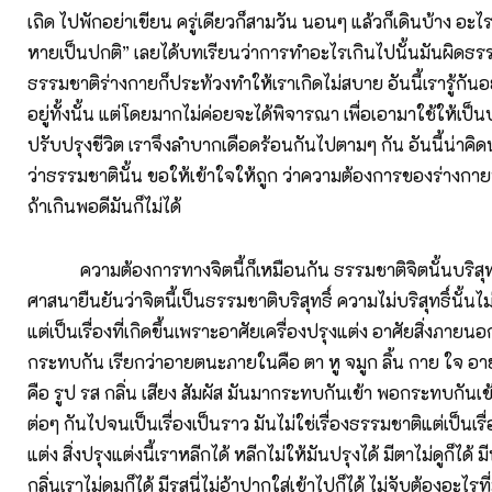
เถิด ไปพักอย่าเขียน ครู่เดียวก็สามวัน นอนๆ แล้วก็เดินบ้าง อะไ
หายเป็นปกติ” เลยได้บทเรียนว่าการทำอะไรเกินไปนั้นมันผิดธรรม
ธรรมชาติร่างกายก็ประท้วงทำให้เราเกิดไม่สบาย อันนี้เรารู้กันอยู่
อยู่ทั้งนั้น แต่โดยมากไม่ค่อยจะได้พิจารณา เพื่อเอามาใช้ให้เ
ปรับปรุงชีวิต เราจึงลำบากเดือดร้อนกันไปตามๆ กัน อันนี้น่าคิ
ว่าธรรมชาตินั้น ขอให้เข้าใจให้ถูก ว่าความต้องการของร่างกาย
ถ้าเกินพอดีมันก็ไม่ได้
ความต้องการทางจิตนี้ก็เหมือนกัน ธรรมชาติจิตนั้นบริสุทธิ์
ศาสนายืนยันว่าจิตนี้เป็นธรรมชาติบริสุทธิ์ ความไม่บริสุทธิ์นั้นไม
แต่เป็นเรื่องที่เกิดขึ้นเพราะอาศัยเครื่องปรุงแต่ง อาศัยสิ่งภายน
กระทบกัน เรียกว่าอายตนะภายในคือ ตา หู จมูก ลิ้น กาย ใจ 
คือ รูป รส กลิ่น เสียง สัมผัส มันมากระทบกันเข้า พอกระทบกันเข้าก
ต่อๆ กันไปจนเป็นเรื่องเป็นราว มันไม่ใช่เรื่องธรรมชาติแต่เป็นเ
แต่ง สิ่งปรุงแต่งนี้เราหลีกได้ หลีกไม่ให้มันปรุงได้ มีตาไม่ดูก็ได้ มี
กลิ่นเราไม่ดมก็ได้ มีรสนี่ไม่อ้าปากใส่เข้าไปก็ได้ ไม่จับต้องอะไรที