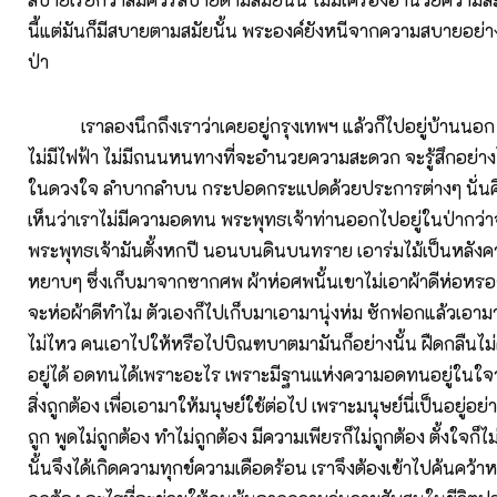
นี้แต่มันก็มีสบายตามสมัยนั้น พระองค์ยังหนีจากความสบายอย่าง
ป่า
เราลองนึกถึงเราว่าเคยอยู่กรุงเทพฯ แล้วก็ไปอยู่บ้านนอก 
ไม่มีไฟฟ้า ไม่มีถนนหนทางที่จะอำนวยความสะดวก จะรู้สึกอย่างไร
ในดวงใจ ลำบากลำบน กระปอดกระแปดด้วยประการต่างๆ นั่นค
เห็นว่าเราไม่มีความอดทน พระพุทธเจ้าท่านออกไปอยู่ในป่ากว่าจ
พระพุทธเจ้ามันตั้งหกปี นอนบนดินบนทราย เอาร่มไม้เป็นหลังคา น
หยาบๆ ซึ่งเก็บมาจากซากศพ ผ้าห่อศพนั้นเขาไม่เอาผ้าดีห่อหร
จะห่อผ้าดีทำไม ตัวเองก็ไปเก็บมาเอามานุ่งห่ม ซักฟอกแล้วเอามา
ไม่ไหว คนเอาไปให้หรือไปบิณฑบาตมามันก็อย่างนั้น ฝืดกลืนไม่
อยู่ได้ อดทนได้เพราะอะไร เพราะมีฐานแห่งความอดทนอยู่ในใจ
สิ่งถูกต้อง เพื่อเอามาให้มนุษย์ใช้ต่อไป เพราะมนุษย์นี่เป็นอยู่อย่า
ถูก พูดไม่ถูกต้อง ทำไม่ถูกต้อง มีความเพียรก็ไม่ถูกต้อง ตั้งใจก็ไม
นั้นจึงได้เกิดความทุกข์ความเดือดร้อน เราจึงต้องเข้าไปค้นคว้าห