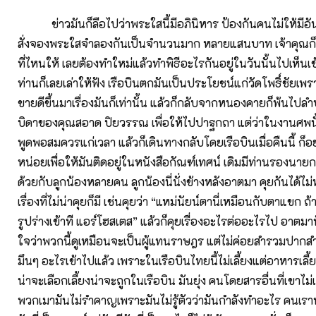
ข่าวมันก็ลือไปว่าพระใสนี้มีอภินิหาร ป้องกันคนไม่ให้มีอ
สั่งจองพระใสจำลองกันเป็นจำนวนมาก หลายแสนบาท เจ้าคุณก็ไ
ที่ไหนให้ เลยต้องทำใหม่แล้วทำพิธีอะไรกันอยู่ในวันนั้นไปเห็นเ
ท่านก็เลยเล่าให้ฟัง เรือบินตกมันเป็นประโยชน์แก่วัดโพธิ์ชัยเพ
ขายดีขึ้นมาเรื่องมันก็เท่านั้น แล้วก็กลับจากหนองคายก็พ้นไ
บิดาของคุณสอาด ปิยวรรณ เพื่อให้ไปปาฐกถา แต่ว่าในงานศพนั้
พูดพอสมควรแก่เวลา แล้วก็เดินทางกลับโดยเรือบินเมื่อคืนนี้ ก็อ
หน่อยเพื่อให้มันติดอยู่ในหนังสือกัณฑ์เทศน์ เดิมมีท่านรองน
ด้วยกับลูกน้องหลายคน ลูกน้องนี่นั่งข้างหลังอาตมา คุยกันได้ไม่
เรื่องที่ไม่น่าคุยก็มี เช่นคุยว่า “แหม่นัยน์ตานี่เหมือนกับตาแขก ถ
รูปร่างเข้าที แอร์โฮสเตส” แล้วก็คุยเรื่องอะไรต่ออะไรไป อาตมาน
ใจว่าพวกนี้ดูเหมือนจะเป็นผู้แทนราษฎร แต่ไม่ค่อยสำรวมปาก
มึนๆ อะไรเข้าไปแล้ว เพราะในเรือบินไทยนี้ไม่เลี้ยงแต่อาหารเลี้ยง
น่าจะเลือกเลี้ยงน่าจะถูกในเรือบิน มันยุ่ง คนโดยสารอื่นที่เขาไ
พวกเมามันไม่รำคาญเพราะมันไม่รู้ตัวว่ามันกำลังทำอะไร คนเราพ