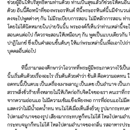
ช่วยผู้อื่นให้บริสุทธิ์ตามท่านด้วย ท่านเป็นสุขแล้วก็ช่วยให้คนอื่
ด้วย อันนี้คือหน้าที่ของพระอรหันต์ ทีนี้พระอรหันต์นั้นมีจำนวน
คงจะไปพูดต่างๆ กัน ไม่มีระเบียบการสอน ไม่มีหลักการสอน ท่า
โดยไม่ได้นัดหมายในบ่ายวันนั้น พระองค์ก็เห็นว่าท่านเหล่านี้จะไป
สอนคนต่อไป ก็ควรจะสอนให้เหมือนๆ กัน พูดเป็นแบบเดียวกัน
ปาฏิโมกข์ ซึ่งเป็นคำสอนชั้นต้นๆ ให้แก่พระเหล่านั้นเพื่อเอาไปถ
บุคคลอื่นต่อไป
ทีนี้เรามาลองศึกษาว่าโอวาทที่พระผู้มีพระภาควางไว้เป็
นั้นเริ่มต้นด้วยเรื่องอะไร เริ่มต้นด้วยคำว่า ขันติ คือความอดทน 
อดทนนี้เป็นตบะ เป็นเครื่องเผาผลาญ เป็นเดช เป็นอำนาจ เป็นเก
สรรพสิ่งชั่วร้ายทั้งหลายไม่ให้เกิดก่อกับจิตใจของเรา คนเราที่
จากความอ่อนแอ ไม่มีความเข้มแข็งเพียงพอ การที่อ่อนแอไม่มีค
แสดงว่าไม่มีน้ำอดน้ำทน ทนไม่ได้เมื่อเห็นสิ่งยั่วยุ รูปมากระทบต
ไปตามอำนาจของรูป เสียงมากระทบหูก็ทนไม่ได้ ไหลไปตามอำนา
กระทบจมูกก็ทนไม่ได้ ไหลไปตามอำนาจของกลิ่น รสอาหารประ