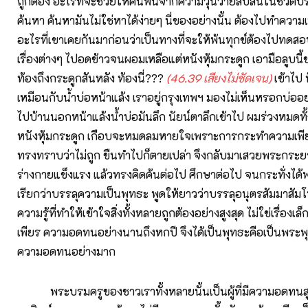
ถูกต้อง อะไรที่จะช่วยให้คนพ้นจากความวุ่นวายสับสนในชีวิตป
ค้นหา ค้นหามันไม่ใช่หาได้ง่ายๆ นี่ของอย่างนั้น ต้องไปทำควา
อะไรที่เขาเคยกันมาก่อนว่าเป็นทางที่จะให้พ้นทุกข์ต้องไปท
เรื่องต่างๆ ไปอดข้าวจนผอมเหลือแต่หนังหุ้มกระดูก เอามือลูบนี้
ท้องถึงกระดูกสันหลัง ท้องนี่???
(
46.39 เสียงไม่ชัดเจน)
เข้าไป 
เหมือนกับน้ำบ่อหน้าแล้ง เราอยู่กรุงเทพฯ มองไม่เห็นหรอกบ่ออย่า
ไปบ้านนอกหน้าแล้งน้ำบ่อมันลึก นัยน์ตาลึกเข้าไป ผมร่วงหมดทั้
หนังหุ้มกระดูก เกือบจะหมดลมหายใจเพราะการกระทำความเพีย
ทรงทราบว่าไม่ถูก ขืนทำไปก็ตายเปล่า จึงกลับมาเสวยพระกระยา
ร่างกายแข็งแรง แล้วทรงคิดค้นต่อไป ศึกษาต่อไป จนกระทั่งได้พ
เรียกว่าบรรลุความเป็นพุทธะ พูดให้ยาวว่าบรรลุอนุตรสัมมาสัม
ความรู้ที่ทำให้เข้าใจสิ่งทั้งหลายถูกต้องอย่างสูงสุด ไม่ใช่เรื่องเ
เพียร ความอดทนอย่างนานถึงหกปี จึงได้เป็นพุทธะคือเป็นพระพุท
ความอดทนอย่างมาก
พระบรมครูของชาวเราทั้งหลายนั้นเป็นผู้ที่มีความอดทนสูงส