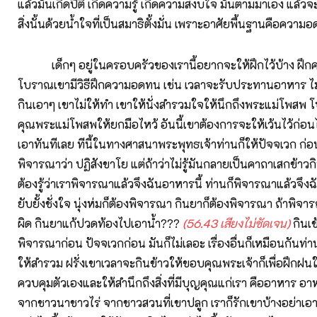
แล้วมันเกิดปีติ เกิดความรู้ เกิดความสงบใจ มันตามมาเอง แล้
สิ่งนั้นด้วยน้ำใจที่เป็นสมาธิตั้งมั่น เพราะอาศัยพื้นฐานคือความ
เด็กๆ อยู่ในครอบครัวของเรานี้อยากจะให้ฝึกไว้บ้าง ฝึ
โบราณเขามีวิธีฝึกความอดทน เช่น เวลาจะรับประทานอาหาร ไม่ใ
กินเอาๆ เขาไม่ให้ทำ เขาให้นั่งสำรวมใจให้นึกถึงพระแม่โพสพ 
คุณพระแม่โพสพให้ยกมือไหว้ อันนี้เขาต้องการจะให้เว้นไว้ก่อนไม
เอาทันทีเลย ทีนี้ในทางศาสนาพระพุทธเจ้าท่านก็ให้ปัจจเวก ก่อน
พิจารณาว่า ปฏิสังขาโย แต่ถ้าว่าไม่รู้มันกลายเป็นคาถาเสกข้าวกิน
ต้องรู้ว่าเราพิจารณาแล้วจึงฉันอาหารนี้ ท่านก็พิจารณาแล้วจึงฉ
ยับยั้งชั่งใจ นุ่งห่มก็ต้องพิจารณา กินยาก็ต้องพิจารณา ถ้าพิจา
ผิด กินยาแก้ปวดท้องไปเอาน้ำ???
(
56.43 เสียงไม่ชัดเจน)
กินเข
พิจารณาก่อน ปัจจเวกก่อน มันก็ไม่เลอะ เรื่องอื่นก็เหมือนกัน
ให้สำรวม ฝรั่งเขาเวลาจะกินข้าวให้ขอบคุณพระเจ้าก็เพื่อฝึกฝนให้
ควบคุมตัวเองและให้สำนึกถึงสิ่งที่มีบุญคุณแก่เรา คืออาหาร 
จากชาวนาชาวไร่ จากชาวสวนที่เขาปลูก เราก็รักเขาบ้างอย่าเอา