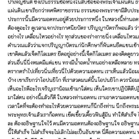
บำเพ็ญขันติ ซึ่งเป็นธรรมข้อหนึ่งในสิบข้อของพระเจ้าแผ่นดิน
แผ่นดินเขาเรียกว่าทศพิศราชธรรม ธรรมของพระราชามีสิบประ
ประการนั้นมีความอดทนอยู่ด้วยประการหนึ่ง ในหลวงนี้ท่านอด
ต้องดูอะไร ดูเวลาแจกประกาศนียบัตร ปริญญาบัตรก็พอแล้ว ว่า
อย่างไร เคลื่อนไหวอย่างไร ทุกส่วนของร่างกายนิ่ง เคลื่อนไหว
คำนวณแล้วว่าแจกปริญญาบัตรแก่นักศึกษากี่พันคนยืดแขนเข้า
เขาคิดแล้วเจ็ดกิโลเมตร ยืดอยู่อย่างนี้เจ็ดกิโลเมตร ลองคิดดู
ส่วนอื่นนี่นิ่งหมดมีแต่แขน ทรงมีน้ำอดน้ำทนอย่างเหลือหลาย 
ตรากตรำไปเที่ยวนั่นเที่ยวนี่ไปด้วยความอดทน เราเห็นแล้วน้อมเ
บ้าง เขาเรียกว่าโอปนยิโก ที่เราสวดมนต์นั้นโอปนยิโก ควรน้อมเ
เห็นอะไรดีอะไรเจริญเราน้อมเข้ามาใส่ตน เห็นใครเขาปฏิบัติดีปฏ
มาใส่ตน อย่างนี้แล้วก็ดี ในหลวงท่านอดทน เราเอาความอดทน
เวลาใดที่จะต้องทำอะไรด้วยความอดทนก็นึกถึงท่าน นึกถึงพระมห
พระพุทธเจ้าแล้วเราก็อดทน เข็ดเขี้ยวเคี้ยวฟันสู้มัน ทำให้สำเร็จ ไ
ละ ต้องอธิษฐานใจไว้ คนมีความอดทนต้องอธิษฐานใจ อธิษฐานใ
นี้ให้สำเร็จ ไม่สำเร็จจะไม่เลิกไม่ละเป็นอันขาด นี่คือความอด