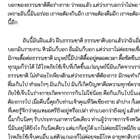
บอกของธรรมชาติคือร่างกาย ว่าพอแล้ว แต่ว่าเราบอกว่าไม่พอ 
เพราะอันนี้มันอร่อย เราจะต้องกินอีก เราจะต้องดื่มอีก เราจะต้อ
นี้อีก
อันนี้มันฝืนแล้ว ฝืนธรรมชาติ ธรรมชาติบอกแล้วว่าฉันอิ่ม
บอกมันรายงาน หิวมันก็บอก อิ่มมันก็บอก แต่ว่าเราไม่ค่อยจะเชื
มักจะดื้อต่อธรรมชาติ มนุษย์นี้มีปกติดื้ออยู่ตลอดเวลา ดื้อขัดขื
ทุกมุมก็ว่าได้ ไอ้โรคภัยไข้เจ็บที่เกิดขึ้นแก่มนุษย์นี่มันเกิดจากเรา
ธรรมชาติ ไม่ทำอะไรเพียงสักแต่ว่าธรรมชาติต้องการ มักจะทำเก
ดื่มเกินไป ทำอะไรๆ มันเกินไป มันก็เกิดปัญหาคือความทุกข์ควา
ภัยไข้เจ็บในร่างกายเกิดจากการกินไม่ใช่น้อย คือกินเกินไปนั่น
ต้องการไป เมื่อคืนนี้คุยกับท่านเจ้าคุณที่วัดเชียงราย ลำปาง ก
ที่เคยรู้จักว่าคุณหมอศรียังอยู่หรือเปล่า ท่านบอกว่ายังอยู่ แล้
นี้มากินนิดๆ รับประทานอาหารนิดเดียว ท่านผู้ว่าราชการจังหวัด
นี่มันอยู่ได้ยังไง กินนิดเดียว แต่แกก็อยู่ได้ แกไม่ค่อยมีโรคมีภั
โรคภัยไข้เจ็บคนอื่น แต่ตัวแกเองก็ไม่ค่อยจะมีโรค อายุหกสิบกว่า