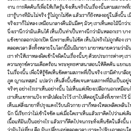
งาน การคิดค้นก็เพื่อให้เกิดรู้แจ้งเห็นจริงในเรื่องนั้นตามสภาพที่เ
เรารู้บางทีมันไม่จริง รู้ไม่ถูกไม่ชัด แล้วเราก็ยังหลงอยู่ในสิ่งนั้น เ
จริงเราก็ไม่หลง เหมือนกลางคืนมันมืดๆ มัวๆ เราเห็นตอไม้นึกว่า
นิ่งเรานึกว่ามันเดินได้ เห็นเป็นท่าเป็นทางนึกว่ามันหลอกเรา บาง
แข้งขาถลอกปอกเปิด นี่เพราะเห็นไม่ชัด เห็นไม่จริงไม่ถูกต้อง เร
ตลอดเวลา สิ่งทั้งหลายในโลกนี้มันมีมายา มายาหมายความว่ามั
เรา ทำให้เราหลงผิดเข้าใจผิดในเรื่องนั้นๆ ด้วยประการต่างๆ เรา
ความทุกข์ความเดือดร้อน พระพุทธศาสนาสอนให้คิดค้น แยกแยะ 
ในเรื่องนั้น เพื่อให้รู้ชัดเห็นชัดตามสภาพที่เป็นจริง เรามีคำบาลีอย
ภูต ญาณทสฺสนํ แปลว่า เห็นสิ่งนั้นชัดเจนตามสภาพที่มันเป็นอยู่จร
จริงๆ อย่างไรเราเห็นอย่างนั้น ไม่เห็นแต่เพียงเปลือกนอกเหมือน
เราเห็นเขาทาแป้ง ทาลิปส์อะไรไว้ เราไปติดอยู่ในสิ่งที่เขาทาไว้ นั่น
เห็นแต่สิ่งมายาที่ปรุงแตงไว้บนผิวกาย เราก็หลงใหลเพลิดเพลินไ
นัก นี่เรียกว่าไม่เข้าใจชัด แต่เมื่อใดเราเห็นแล้วเราคิดไปว่าแต่เด
เนื้อแท้มันเป็นอย่างไร แล้วเราก็คิดไปจนกระทั่งเห็นชัดในสิ่งนั้น เ
ว่ามันไม่เที่ยง คือ มันเปลี่ยนอยู่ตลอดเวลา เราจะไปจับเอาตอนใ