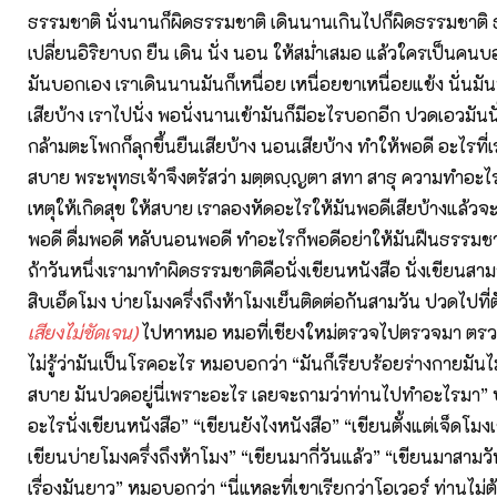
ธรรมชาติ นั่งนานก็ผิดธรรมชาติ เดินนานเกินไปก็ผิดธรรมชาติ 
เปลี่ยนอิริยาบถ ยืน เดิน นั่ง นอน ให้สม่ำเสมอ แล้วใครเป็นคน
มันบอกเอง เราเดินนานมันก็เหนื่อย เหนื่อยขาเหนื่อยแข้ง นั่นม
เสียบ้าง เราไปนั่ง พอนั่งนานเข้ามันก็มีอะไรบอกอีก ปวดเอวมัน
กล้ามตะโพกก็ลุกขึ้นยืนเสียบ้าง นอนเสียบ้าง ทำให้พอดี อะไรที่
สบาย พระพุทธเจ้าจึงตรัสว่า มตฺตญฺญตา สทา สาธุ ความทำอะไรแ
เหตุให้เกิดสุข ให้สบาย เราลองหัดอะไรให้มันพอดีเสียบ้างแล้วจะ
พอดี ดื่มพอดี หลับนอนพอดี ทำอะไรก็พอดีอย่าให้มันฝืนธรรมช
ถ้าวันหนึ่งเรามาทำผิดธรรมชาติคือนั่งเขียนหนังสือ นั่งเขียนสามว
สิบเอ็ดโมง บ่ายโมงครึ่งถึงห้าโมงเย็นติดต่อกันสามวัน ปวดไปที่ต
เสียงไม่ชัดเจน)
ไปหาหมอ หมอที่เชียงใหม่ตรวจไปตรวจมา ตรว
ไม่รู้ว่ามันเป็นโรคอะไร หมอบอกว่า “มันก็เรียบร้อยร่างกายมันไม
สบาย มันปวดอยู่นี่เพราะอะไร เลยจะถามว่าท่านไปทำอะไรมา” บ
อะไรนั่งเขียนหนังสือ” “เขียนยังไงหนังสือ” “เขียนตั้งแต่เจ็ดโมงเ
เขียนบ่ายโมงครึ่งถึงห้าโมง” “เขียนมากี่วันแล้ว” “เขียนมาสามวั
เรื่องมันยาว” หมอบอกว่า “นี่แหละที่เขาเรียกว่าโอเวอร์ ท่านไม