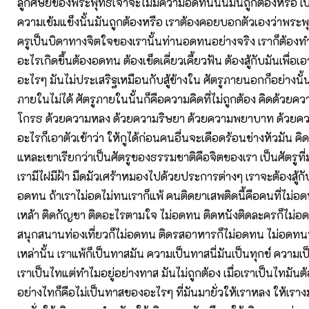
ลูกศิษย์ของพระพุทธเจ้าจะไม่มีความอดทนนั้นมันถูกต้องหรือ เ
ความเข้มแข็งนั้นมันถูกต้องหรือ เราต้องคอยบอกตัวเองว่าพระพุ
ครูเป็นบิดาทางจิตใจของเรานั้นท่านอดทนอย่างจริง เราก็ต้องทำ
อะไรเกิดขึ้นต้องอดทน ต้องเข็ดเคี่ยวเคี้ยวฟัน ต้องสู้กับมันเพื่อเอา
อะไรๆ มันไม่ประเสริฐเหมือนกับสู้ข้างใน ศัตรูภายนอกก็อย่างนั้นสู
ภายในไม่ได้ ศัตรูภายในนั้นก็คือความคิดที่ไม่ถูกต้อง คิดด้วยคว
โกรธ ด้วยความหลง ด้วยความริษยา ด้วยความพยาบาท ด้วยความ
อะไรก็เอาตัวเข้าว่า ให้กูได้ก่อนคนอื่นจะเดือดร้อนช่างหัวมัน คิดไ
แหละเขาเรียกว่าเป็นศัตรูของธรรมชาติคือจิตของเรา เป็นศัตรูที
เรามีไฝมีฝ้า มืดมัวเศร้าหมองไปด้วยประการต่างๆ เราจะต้องสู้กั
อดทน ถ้าเราไม่อดไม่ทนเราก็แพ้ คนติดยาเสพติดนี้คือคนที่ไม่อดท
เหล้า ติดกัญชา ติดอะไรตามใจ ไม่อดทน ติดหนังติดละครก็ไม่อ
สนุกสนานท่องเที่ยวก็ไม่อดทน ติดรสอาหารก็ไม่อดทน ไม่อดทนนั้น
เหล่านั้น เราแพ้ก็เป็นทาสมัน ความเป็นทาสนี่มันเป็นทุกข์ ความเป็
เราเป็นไทแต่ทำไมอยู่อย่างทาส มันไม่ถูกต้อง เมื่อเราเป็นไทมันต้อ
อย่างไทก็คือไม่เป็นทาสของอะไรๆ ที่มันมายั่วให้เราหลง ให้เราง