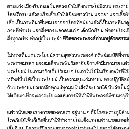
ตามแก่ง เมืองริมทะเล ในหลวงเข้าไม่ถึงเพราะไม่มีถนน พระรา
โดยเรือรบ แล้วลงเรือเล็กเข้าไปเยี่ยมชาวบ้าน แจกยา แจกเสื้อผ
เด็ก เป็นภาพที่น่าชื่นชม เอาออกโทรทัศน์มาแล้วก็เป็นภาพที่น่าด
ภาพที่ท่านไปแจกสิ่งของ แจกคนแก่ ๆ เด็กนักเรียน ทำตามโรงเร
สิ่งทุกอย่าง ทำอยู่เป็นประจำ
ชีวิตของพระองค์ท่านอยู่ด้วยธรรมะ
ไม่ทรงเห็นแก่ประโยชน์ความสุขส่วนพระองค์ ทรัพย์สมบัติที่พร
พระราชมรดก ของสมเด็จพระพันวัสสาอัยยิกาเจ้ามีมากมาย แต่ว่
ประโยชน์ ไม่เอามากักเก็บไว้เฉย ๆ ไม่เอาไปใช้ในเรื่องอะไรที่ไร
ทรัพย์นั้นให้เป็นประโยชน์ เป็นความสุขแก่มหาชน ทรงปฏิบัติ
กับประชาชนช่วยเหลือทุกแง่ทุกมุม ในสิ่งที่จะช่วยได้ นับว่าเป็นผู้เ
ได้เกิดมาเพื่อจะเอาอะไร ผลแห่งการให้ทำให้พระองค์มีชนมายุย
แต่ว่านั่นแหละร่างกายของคนเรา อยู่นาน ๆ ก็มีโรคเพราะภูมิต
โรคภัยไข้เจ็บก็เกิดขึ้นทำให้ร่างกายไม่แข็งแรง แต่ว่านายแพทย์
เต็มที่เลย มีความรู้มีความสามารถเท่าไรทุ่มลงไป อยากให้พระองค