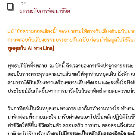
ชุด
ธรรมะกับการพัฒนาชีวิต
แม้ "ข้อความถอดเสียงนี้" จะพยายามให้ตรงกับเสียงต้นฉบับมากที่
ตรวจสอบกับเสียงธรรมบรรยายต้นฉบับ ก่อนนำข้อมูลไปใช้ในก
พูดคุยกับ AI ทาง Line]
พุทธบริษัททั้งหลาย ณ บัดนี้ ถึงเวลาของการฟังปาฐกถาธรรมะ 
สอนในทางพระพุทธศาสนาแล้ว ขอให้ทุกท่านหยุดเดิน นั่งพัก ณ ที่ใ
สามารถได้ยินเสียงจากเครื่องขยายเสียงชัดเจน และจงตั้งใจฟังด้วย
ประโยชน์อันเกิดขึ้นจากการมาวัดในวันอาทิตย์ ตามสมควรแก่เ
วันอาทิตย์เป็นวันหยุดงานทางกาย เราก็มาทำงานทางใจ ทำงาน
มาพักผ่อนทั้งกายและใจ มารับคำสอนเอาไปเป็นหลักปฏิบัติในชีว
ทำชีวิตให้ดีขึ้น ชีวิตส่วนตัว ครอบครัว การงาน ตลอดจนถึงส่
ชาติ จะไม่เรียบร้อยถ้า
คนไม่มีธรรมะเป็นหลักคุ้มครองจิตใจ จะม