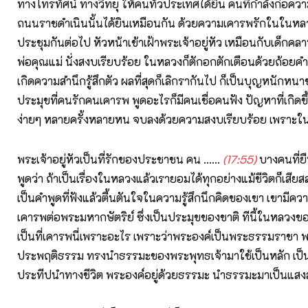
ทางโทรทัศน์ ทางวิทยุ ให้คนทั่วประเทศได้ยิน คนที่กำลังก่อความว
ถนนราชดำเนินนั้นได้ยินเหมือนกัน ด้วยความเคารพรักในในหลวง
ประชุมกันต่อไป หัวหน้าเข้าเฝ้าพระเจ้าอยู่หัว เหมือนกับเด็กค
พ่อคุณแม่ นั่งสงบเรียบร้อย ในหลวงก็ตักอกตักเตือนด้วยถ้อยคำสั
เกิดความสำนึกรู้สึกตัว ผลที่สุดก็เลิกรากันไป ก็เป็นบุญหนักหนา
ประมุขที่คนรักคนเคารพ พูดอะไรก็มีคนเชื่อคนฟัง ปัญหาที่เกิดข
ง่ายๆ หลายครั้งหลายหน จบลงด้วยความสงบเรียบร้อย เพราะ
พระเจ้าอยู่หัวเป็นที่รักของประชาชน คน ......
(17:55)
บางคนที่ยืน
พูดว่า ถ้าเป็นเรื่องในหลวงแล้วเรายอมได้ทุกอย่างแม้ชีวิตก็เสีย
เป็นคำพูดที่ฟังแล้วตื้นตันใจในความรู้สึกนึกคิดของเขา เขามีคว
เคารพต่อพระมหากษัตริย์ ซึ่งเป็นประมุขของชาติ ทีนี้ในหลวงของเร
เป็นที่เคารพนี่เพราะอะไร เพราะว่าพระองค์เป็นพระธรรมราชา พ
ประพฤติธรรม ทรงนำธรรมะของพระพุทธเจ้ามาใช้เป็นหลัก เป็
ประทีปนำทางชีวิต พระองค์อยู่ด้วยธรรมะ นำธรรมะมาเป็นแสงส