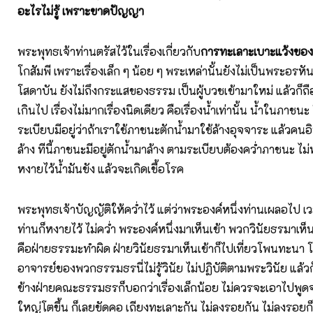
อะไรไม่รู้ เพราะขาดปัญญา
พระพุทธเจ้าท่านตรัสไว้ในเรื่องเกี่ยวกับ
การทะเลาะเบาะแว้งขอ
โกสัมพี เพราะเรื่องเล็ก ๆ น้อย ๆ พระเหล่านั้นยังไม่เป็นพระอรหัน
โสดาบัน ยังไม่ถึงกระแสของธรรม เป็นผู้บวชเข้ามาใหม่ แล้วก็ถื
เกินไป เรื่องไม่มากเรื่องนิดเดียว คือเรื่องน้ำเท่านั้น น้ำในภาชน
ระเบียบมีอยู่ว่าถ้าเราใช้ภาชนะตักน้ำมาใช้ล้างอุจจาระ แล้วคนอิ
ล้าง ทีนี้ภาชนะมีอยู่ตักน้ำมาล้าง ตามระเบียบต้องคว่ำภาชนะ ไม
หงายไว้น้ำมันขัง แล้วจะเกิดเชื้อโรค
พระพุทธเจ้าบัญญัติให้คว่ำไว้ แต่ว่าพระองค์หนึ่งท่านเผลอไป เ
ท่านก็หงายไว้ ไม่คว่ำ พระองค์หนึ่งมาเห็นเข้า พวกวินัยธรมาเห
คือฝ่ายธรรมะทำผิด ฝ่ายวินัยธรมาเห็นเข้าก็ไปเที่ยวโพนทะนา
อาจารย์ของพวกธรรมธรนี่ไม่รู้วินัย ไม่ปฏิบัติตามพระวินัย แล้
ข้างฝ่ายคณะธรรมธรก็บอกว่าเรื่องเล็กน้อย ไม่ควรจะเอาไปพูด
ใหญ่โตขึ้น ก็เลยขัดคอ เถียงทะเลาะกัน ไม่ลงรอยกัน ไม่ลงรอยก