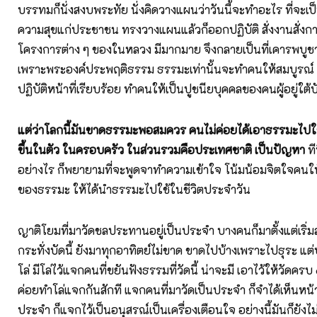
บรรทมก็นั่งสงบพระทัย นั่งคิดวางแผนว่าวันนี้จะทำอะไร ที่จะเ
ความสุขแก่ประชาชน ทรงวางแผนแล้วก็ออกปฏิบัติ สั่งงานสั่งก
โครงการต่าง ๆ ของในหลวง มีมากมาย จึงกลายเป็นที่เคารพบูชาข
เพราะพระองค์ประพฤติธรรม ธรรมะเท่านั้นจะทำคนให้สมบูรณ์ ทำ
ปฏิบัติหน้าที่เรียบร้อย ทำคนให้เป็นปูชนียบุคคลของคนผู้อยู่ใต้
แต่ว่าโลกนี้มันขาดธรรมะพอสมควร คนไม่ค่อยได้เอาธรรมะไปใช
ขึ้นในตัว ในครอบครัว ในส่วนรวมคือประเทศชาติ เป็นปัญหา
ท
อย่างไร ก็พยายามที่จะพูดจาทำความเข้าใจ โน้มน้อมจิตใจคนใ
ของธรรมะ ให้ได้นำธรรมะไปใช้ในชีวิตประจำวัน
ญาติโยมที่มาวัดชลประทานอยู่เป็นประจำ บางคนก็มาตั้งแต่เริ่
กระทั่งบัดนี้ ยังมาทุกอาทิตย์ไม่ขาด ขาดไปบ้างเพราะไปธุระ แต่
โล่ มีโล่ไว้แจกคนที่ขยันฟังธรรมที่วัดนี้ น่าจะมี เอาไว้ให้วัดคร
ค่อยทำโล่แจกกันสักที แจกคนที่มาวัดเป็นประจำ ก็จำได้เห็นหน้า
ประจำ ก็แจกไว้เป็นอนุสรณ์เป็นเครื่องเตือนใจ อย่างนี้มันก็ยังไม่ถึ