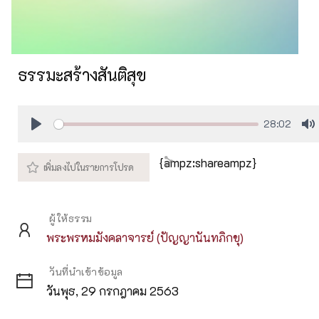
ธรรมะสร้างสันติสุข
28:02
Play
M
{ampz:shareampz}
ผู้ให้ธรรม
พระพรหมมังคลาจารย์ (ปัญญานันทภิกขุ)
วันที่นำเข้าข้อมูล
วันพุธ, 29 กรกฎาคม 2563