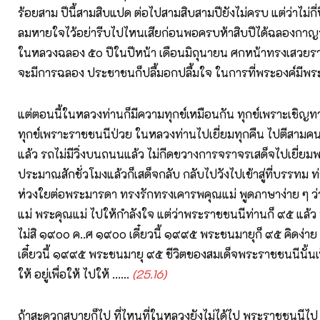
ร้อยสาม ปีนี้สามสิบแปด ต่อไปสามสิบสามปียังไม่ครบ แต่ว่าไม่กี่
ลมหายใจไว้อย่ารีบไปไหนเสียก่อนพอครบห้าสิบปีได้ฉลองกาญ
ในหลวงฉลอง ๕๐ ปีในปีหน้า เดือนมิถุนายน ศกหน้าทรงเสวยราช
จะมีการฉลอง ประชาชนก็ปลื้มอกปลื้มใจ ในการที่พระองค์มีพร
แต่ตอนนี้ในหลวงท่านก็มีความทุกข์เหมือนกัน ทุกข์เพราะเชิญทางนี
ทุกข์เพราะราชชนนีป่วย ในหลวงท่านไปเยี่ยมทุกคืน ไปตีสาม
แล้ว รถไม่มีวิ่งบนถนนแล้ว ไม่กีดขวางการจราจรเสด็จไปเยี่ยม
ประมาณสักชั่วโมงแล้วก็เสด็จกลับ กลับไปวังไปเข้าสู่ที่บรรทม
ห่วงใยต่อพระมารดา ทรงรักทรงเคารพคุณแม่ พูดภาษาง่าย ๆ ว
แม่ พระคุณแม่ ไปให้กำลังใจ แต่ว่าพระราชชนนีท่านก็ ๙๕ แล้ว
ไม่สิ ๑๙๐๐ ค..ศ ๑๙๐๐ เดี๋ยวนี้ ๑๙๙๕ พระชนมายุก็ ๙๕ คิดง่าย
เดี๋ยวนี้ ๑๙๙๕ พระชนมายุ ๙๕ ชีวิตของสมเด็จพระราชชนนีนั้นเป็นช
ให้ อยู่เพื่อให้ ไปให้ ......
(25.16)
ถ้าสะดวกสบายก็ไป ที่ไหนที่ในหลวงยังไม่ได้ไป พระราชชนนีไป