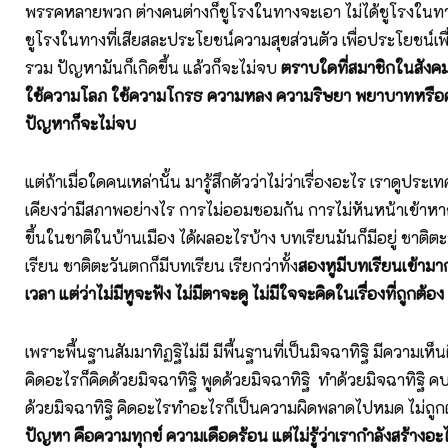
พรรคหลายพวก ต่างคนต่างก็ชูโรงในทางจะเอา ไม่ได้ชูโรงในทางท
ชูโรงในทางที่เสียสละประโยชน์ความสุขส่วนตัว เพื่อประโยชน์เพ
รวม ปัญหามันก็เกิดขึ้น แล้วก็จะไม่จบ
ตราบใดที่สมาชิกในสังคมน
ใช้ความโลภ ใช้ความโกรธ ความหลง ความริษยา พยาบาทหรือค
ปัญหาก็จะไม่จบ
แต่ถ้าเมื่อใดคนเหล่านั้น มารู้สึกตัวว่าไม่ว่าเรื่องอะไร เราดูประเ
เคียงว่ามีสภาพอย่างไร การไม่ออมชอมกัน การไม่หันหน้าเข้าหาก
ขึ้นในชาติในบ้านเมือง ได้ผลอะไรบ้าง บทเรียนมันก็มีอยู่ ชาติต
เรียน ชาติตะวันตกก็มีบทเรียน เรียกว่าทั้ง
สองหูมีบทเรียนเข้าม
เวลา แต่ว่าไม่มีหูจะฟัง ไม่มีตาจะดู ไม่มีใจจะคิดในเรื่องที่ถูกต้อง
เพราะพื้นฐานสัมมาทิฏฐิไม่มี มีพื้นฐานที่เป็นมิจฉาทิฐิ มีความเห็
คิดอะไรก็คิดด้วยมิจฉาทิฐิ พูดด้วยมิจฉาทิฐิ ทำด้วยมิจฉาทิฐิ
ด้วยมิจฉาทิฐิ คิดอะไรทำอะไรก็เป็นความผิดพลาดไปหมด ไม่ถูกต
ปัญหา คือความทุกข์ ความเดือดร้อน แต่ไม่รู้ว่าเรากำลังสร้างอะ