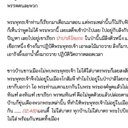
พรรคคนละพวก
พระพุทธเจ้าท่านก็เรียกมาเตือนมาสอน แต่พระเหล่านั้นก็ไม่รับฟัง
ก็เห็นว่าพูดไม่ได้ พระพวกนี้ เลยเสด็จเข้าป่าไปเลย ไปอยู่กับลิงกับ
ปัญหา เลยไปอยู่เขาเรียก
ป่าปาลิไลยกะ
ในป่านั้นมีลิงตัวหนึ่ง แล
เชือกหนึ่ง ช้างก็มาปฏิบัติพระพุทธเจ้า เอาผลไม้มาถวาย ลิงก็มาป
เอารังผึ้งเอาน้ำผึ้งมาถวาย ปฏิบัติวัตถากตลอดเวลา
ชาวบ้านชาวเมืองไม่พบพระพุทธเจ้า ไม่ได้ใส่บาตรพระก็เลยสงส
พระพุทธเจ้าจึงไม่อยู่ในเมืองโกสัมพี ทำไมไปอยู่ในป่าปาลิไลยกะอ
เขาก็บอกว่า โอ พระท่านแตกแยกกันในพระ พระองค์พูดแล้วไม่เชื
ทัณฑ์ ลงทัณฑ์ เขาเรียก พรหมทัณฑ์ คือไม่พูดด้วยแล้วปล่อยตา
บ้านก็ขุ่นเคืองพวกพระเหล่านั้น ที่ทำให้พระพุทธเจ้าไม่อยู่ในเม
กัน ......
(12.48)
แอนตี้ ไม่ใส่บาตร ทุกบ้านไม่ใส่บาตร พระไป
ไม่ใส่ พร้อมกันหมดทั้งเมือง