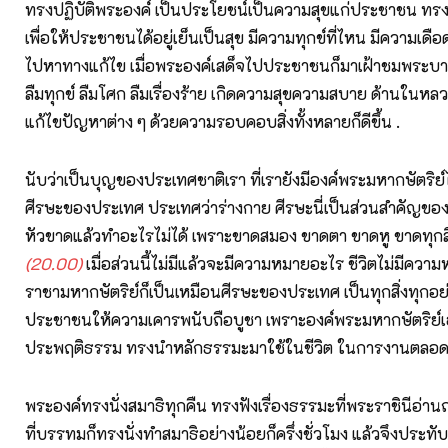
ทรงปฏิบัติพระองค์ เป็นประโยชน์เป็นความสุขแก่ประชาชน ทรง
เพื่อให้ประชาชนได้อยู่เย็นเป็นสุข มีความทุกข์ที่ไหน มีความเดือ
ไปหาทางแก้ไข เมื่อพระองค์เสด็จไปประชาชนก็มาเฝ้าชมพระบา
ลืมทุกข์ ลืมโศก ลืมเรื่องร้าย เกิดความสุขความสบาย ด้านในหลวง
แก้ไขปัญหาต่าง ๆ ด้วยความรอบคอบสิ่งทั้งหลายก็ดีขึ้น .
นับว่าเป็นบุญของประเทศชาติเรา ที่เรายังมีองค์พระมหากษัตริย์ไ
ศีรษะของประเทศ ประเทศว่าร่างกาย ศีรษะนี่เป็นส่วนสำคัญขอ
หัวขาดแล้วทำอะไรไม่ได้ เพราะขาดสมอง ขาดตา ขาดหู ขาดทุกสิ่งท
(20.00)
เมื่อส่วนนี้ไม่มีแล้วจะมีความหมายอะไร ชีวิตไม่มีคว
ราชามหากษัตริย์ก็เป็นเหมือนศีรษะของประเทศ เป็นทุกสิ่งทุก
ประชาชนให้ความเคารพนับถือบูชา เพราะองค์พระมหากษัตริย์เ
ประพฤติธรรม ทรงนำหลักธรรมะมาใช้ในชีวิต ในการงานตลอด
พระองค์ทรงนั่งสมาธิทุกคืน ทรงฟังเรื่องธรรมะที่พระราชินีอ่าน
ที่บรรทมก็ทรงนั่งทำสมาธิอย่างน้อยก็ครึ่งชั่วโมง แล้วจึงประทั