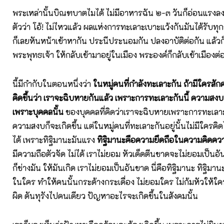
พระเหล่านั้นบิณฑบาตไมได้ ไม่มีอาหารฉัน ๒-๓ วันก็อ่อนแรงลงไป
ตัวว่า โอ้! ไม่ไหวแล้ว ผลแห่งการทะเลาะเบาะแว้งกันมันได้รับทุก
ก็เลยหันหน้าเข้าหากัน ประนีประนอมกัน ปลงอาบัติต่อกัน แล้ว
พระพุทธเจ้า ให้กลับเข้ามาอยู่ในเมือง พระองค์ก็กลับเข้าเมืองต่
นี้มีกำกับในตอนหนึ่งว่า
ในหมู่คนที่กำลังทะเลาะกัน ถ้ามีใครสัก
คิดขึ้นว่า เราจะฉิบหายกันแล้ว เพราะการทะเลาะกันนี้ ความส
เพราะบุคคลนั้น
ของบุคคลที่คิดว่าเราจะฉิบหายเพราะการทะเลาะ
ความสงบก็จะเกิดขึ้น แต่ในหมู่คนที่ทะเลาะกันอยู่นั้นไม่มีใครคิด
ได้ เพราะทิฐิมานะมันแรง
ทิฐิมานะคือความยึดถือในความคิดคว
มีความถือตัวจัด ไม่ได้ เราไม่ยอม หัวเด็ดตีนขาดจะไม่ยอมเป็นอ
ก็ช่างมัน ให้มันเกิด เราไม่ยอมเป็นอันขาด นี่คือทิฐิมานะ ทิฐิมานะ
ในใคร ทำให้คนนั้นกระด้างกระเดื่อง ไม่ยอมใคร ไม่ก้มหัวให้ใคร
ผิด ดันทุรังไปคนเดียว ปัญหาอะไรจะเกิดขึ้นในสังคมนั้น