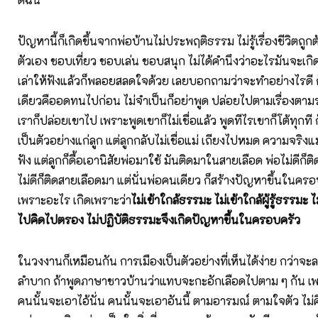
ปัญหานี้ก็เกิดขึ้นจากพ่อบ้านไม่ประพฤติธรรม ไม่รู้เรื่องชีวิตถ
ตัวเอง ชอบเที่ยว ชอบเล่น ชอบสนุก ไม่ได้คำนึงว่าอะไรมันจะเก
เล่าให้ฟังแล้วก็พลอยสลดใจด้วย เลยบอกถามว่าจะทำอย่างไรดี 
เดียวคืออดทนไปก่อน ไม่จำเป็นก็อย่าพูด ปล่อยไปตามเรื่องตามร
เราก็ปล่อยเขาไป เพราะพูดเขาก็ไม่เชื่อแล้ว พูดทีไรเขาก็โต้ทุกที 
เป็นตัวอย่างแก่ลูก แต่ลูกกลับไม่เชื่อแม่ เถียงไปหมด ความจริง
ฟัง แต่ลูกก็ดื้อเอานิสัยพ่อมาใช้ มันติดมาในสายเลือด พ่อไม่ดีก็ต
ไม่ดีก็ติดสายเลือดมา แต่นั่นพ่อคนเดียว ก็สร้างปัญหาขึ้นในครอบ
เพราะอะไร เกิดเพราะว่า
ไม่เข้าใกล้ธรรมะ ไม่เข้าใกล้ผู้รู้ธรรมะ
ไปคิดไปตรอง ไม่ปฏิบัติธรรมะจึงเกิดปัญหาขึ้นในครอบครัว
ในวงงานก็เหมือนกัน การเมืองเป็นตัวอย่างที่เห็นได้ง่าย กว่าจ
ลำบาก ถ้าพูดภาษาชาวบ้านว่าแทบจะกะอักเลือดไปตาม ๆ กัน เพ
คนนั้นจะเอาไอ้นั่น คนนั้นจะเอาอันนี้ ตามอารมณ์ ตามใจตัว ไม่คิ