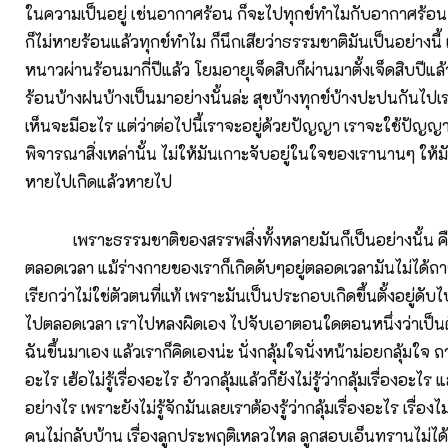
ในความเป็นอยู่ เช่นอากาศร้อน ก็จะไปทุกข์ทำไมกับอากาศร้อน 
ก็ไม่หายร้อนแล้วทุกข์ทำไม ก็นึกเสียว่าธรรมชาติมันเป็นอย่างนี้ เ
หนาวผ่านร้อนมากี่ปีแล้ว โยมอายุเจ็ดสิบก็ผ่านมาตั้งเจ็ดสิบปีแล
ร้อนบ้างฝนบ้างเป็นมาอย่างนั้นล่ะ สุขบ้างทุกข์บ้างปะปนกันไปเราก
เห็นจะมีอะไร แต่ว่าต่อไปนี้เราจะอยู่ด้วยปัญญา เราจะใช้ปัญญาเ
พิจารณาสิ่งเหล่านั้น ไม่ให้มันเกาะจับอยู่ในใจของเรานานๆ ให้มั
หายไปเกิดแล้วหายไป
เพราะธรรมชาติของสรรพสิ่งทั้งหลายมันก็เป็นอย่างนั้น คือม
ตลอดเวลา แม้ร่างกายของเราก็เกิดดับๆอยู่ตลอดเวลามันไม่ได้ถ
เรียกว่าไม่ใช่ตัวตนที่แท้ เพราะมันเป็นประกอบเกิดขึ้นตั้งอยู่ดับไป 
ไปตลอดเวลา เราไปหลงผิดเอง ไปจับเอาตอนใดตอนหนึ่งว่าเป็นต
ฉันขึ้นมาเอง แล้วเราก็คิดเองน่ะ นั่งกลุ้มใจนั่งหน้าม่อยกลุ้มใจ ถา
อะไร เฮ้อไม่รู้เรื่องอะไร อ้าวกลุ้มแล้วก็ยังไม่รู้ว่ากลุ้มเรื่องอะไร 
อย่างไร เพราะยังไม่รู้จักมันเลยเราต้องรู้ว่ากลุ้มเรื่องอะไร เรื่องไม
คนไม่กลับบ้าน เรื่องลูกประพฤติเหลวไหล ลูกสอบเอ็นทรานไม่ได