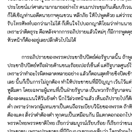
ประโยชน์แก่ศาสนามากมายอย่างไร คนมาประชุมกันเต็มบริเว
ก็ได้เชิญท่านอดีตนายกฯคุณชวน หลีกภัย ให้ไปพูดด้วย แต่ว่ารอ
รับโทรศัพท์บอกว่ามาไม่ได้ ก็เห็นใจไปบอกญาติโยมว่าท่านนา
เพราะว่าติดธุระ คือหลังจากการอภิปรายแล้วใหม่ๆ ก็มีการพูดค
หัวหน้าก็ต้องอยู่เลยปลีกตัวไปไม่ได้
การอภิปรายของพรรคประชาธิปปัตย์ต่อรัฐบาลนั้น ถ้าพูด
ประชาธิปปัตย์หรือฝ่ายค้านชนะร้อยเปอร์เซ็นต์ แต่รัฐบาลศูนย์
เพราะว่าทำอะไรผิดพลาดหลายอย่าง แล้วก็ตอนสุดท้ายชิงปิดเข้า
เลย นั้นก็เป็นการไม่ถูกต้อง ทำให้ประชาชนที่มีปัญญา เว้นไว้แต่
หูลืมตา โดยเฉพาะผู้แทนที่เป็นฝ่ายรัฐบาล เป็นพวกรักรัฐบาลจนไ
ต้องลงคะแนนให้วันยังค่ำ นึกไว้ล่วงหน้าแล้ว เห็นอภิปรายไปก็ต
ค่ำ เพราะว่าพวกผู้แทนเขาเป็นคนถือระเบียบวินัยของพรรค ถ้าหั
ต้องแดง สั่งว่าดำต้องดำ ทุกคนเป็นเหมือนกัน มีแตกคอกออกไปบ
พรรคไทยพรรคชาติไทย เรียกว่าสมบูรณ์เรียบร้อย ก็เรียกว่าชนะ
ประชาชน เพราะประชาชนที่มีปัญญาเขามองเห็นว่า ใครทำอะไร