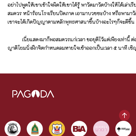
อย่าไปพูดให้เขาเข้าใจผิดให้เขาได้รู้ พาวัดมาวัดบ้างให้ได้เล่า
สมควร หน้าร้อนโรงเรียนปิดภาค เอามาบวชซะบ้าง หรือพามาวั
เขาจะได้เกิดปัญญาตามหลักพุทธศาสนาขึ้นบ้างอะไรๆก็จะดีขึ้น
เนี่ยแสดงมาก็พอสมควรแก่เวลา ขอยุติไว้แต่เพียงเท่านี้ ต่อ
ญาติโยมนั่งฝึกจิตกำหนดลมหายใจเข้าออกเป็นเวลา ๕ นาที เชิญ