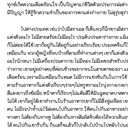
ทุกข์เกิดความเดือดร้อนใจ เป็นปัญหาแก่ชีวิตด้วยประการล่ะต่า
มีปัญญา ให้รู้จักความจำเป็นของการตกแต่งร่างกาย ไม่สุรุ่ยสุร่
ไปต่างประเทศ เช่นว่าไปอิสราเอล ก็เห็นพวก็น็Hชาวอิสราเ
แต่งตัวอะไร ไม่มีสายสร้อยไม่มีอะไร ประดับประดาร่างกาย แม้เ
ก็ไม่ค่อยได้ใช้ เขาก็อยู่กันได้อยู่กันอย่างเรียบร้อย ประเทศจีนก็ไ
เหมือนกัน พวกผู้หญิงที่พบบ้างที่ตามที่ทำงานต่างๆ เขาก็แต่งตั
อะไรนักหนา ไม่มีเครื่องประดากาย ไม่มีทอง ไม่มีเพชรสำหรับ
ร่างกาย เขาอยู่อย่างคนที่ค่อนข้างจะยากจนในสายตาของเรา แต่
เดือดร้อน เพราะมันเหมือนกันหมด ไม่มีการแข่งขันกันในการใช้ 
ตามร้านอาหารก็แต่งตัวเรียบๆง่ายๆไม่หรูหราอะไรนุ่งกางเกงยาวถึ
สีแดงยาวถึงข้อมือ หน้าตาก็เรียบๆไม่แต้มสีให้มันฉูดฉาดบาดต
ไม่ได้ เขาก็อยู่ได้เขาทำงานในร้านอาหารเขาก็ไม่มีสิ่งฟูมเฟือย เข
คน ไม่มีระบำจ้ำบ่ะไว้ล่อคนไปกินอาหาร ให้คนไปกินอาหารอย่าง
ทางตา ไม่ต้องกินทางหู ไม่ต้องกินทางสัมผัสจับต้องไอ้พวกเดินอา
ได้ คนไปกินเขารีบกิน กินเสร็จแล้วก็ไปกลับไปบ้านไปหลับไปนอน