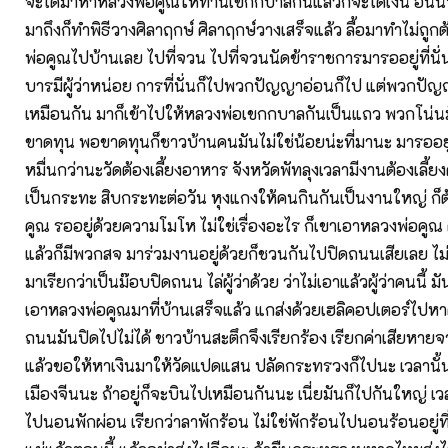
จะได้มาหาหลวงพ่อคูณให้ท่านเขกกบาลกันแล้วก็จะได้เงิน อันนี
มาถึงก็ทำพิธีวางศิลาฤกษ์ ศิลาฤกษ์วางเสร็จแล้ว ลื้อมาทำไม่ถูก
พ่อคูณไปบ้านเลย ไปที่จวน ไปที่จวนนัดข้าราชการมารออยู่ที่นั่
บารมีผู้ว่าหน่อย การที่นั่นก็ไปพวกปัญญาอ่อนก็ไป แต่พวกปัญ
เหมือนกัน มาก็เข้าไปให้หลวงพ่อเขกกบาลกันเป็นแถว พวกโน่น
ขาดทุน พอขาดทุนก็ชาวบ้านคนมันไม่ใช่น้อยน่ะที่มานะ มารออยู่
หมื่นกว่านะวัดต้องเลี้ยงอาหาร จังหวัดพัทลุงเวลามีงานต้องเลี้ย
เป็นกระทะ สิบกระทะต่อวัน หุงแกงให้คนกินกันเป็นงานใหญ่ ก
คูณ รออยู่ด้วยความโมโห ไม่ใช่เรื่องอะไร ก็เขาเอาหลวงพ่อคูณ 
แล้วก็มีพวกสจ มาร่วมงานอยู่ด้วยก็ชวนกันไปปิดถนนเสียเลย ไม
มาเรียกว่าเป็นม๊อบปิดถนน ไล่ผู้ว่าด้วย ว่าไม่เอาแล้วผู้ว่าคนนี้ 
เอาหลวงพ่อคูณมาที่บ้านเสร็จแล้ว แกส่งด้วยเฮลิคอปเตอร์ไปห
ถนนมันปิดไปไม่ได้ ชาวบ้านสะตึกจึงเรียกร้อง เรียกค่าเสียหายจา
แล้วขอให้หาเงินมาให้วัดแปดแสน ปลัดกระทรวงก็ไปนะ เวลานั้น
เมืองจีนนะ ถ้าอยู่ก็จะบินไปเหมือนกันนะ เนี่ยมันก็ไปกันใหญ่ เวลา
ไปนอนพักผ่อน เรียกว่าลาพักร้อน ไม่ใช่พักร้อนไปนอนร้อนอยู่ที