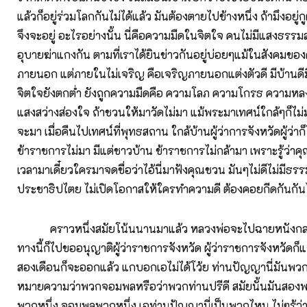
แล้วก็อยู่ร่วมโลกกันไม่ได้แล้ว มันต้องตายไปข้างหนึ่ง ถ้ามึงอยู่
จึงจะอยู่ อะไรอย่างนั้น นี่คือความมืดในจิตใจ คนไม่มีแสงธรรม
อุบายฆ่าแกงกัน ตามที่เราได้ยินข่าวกันอยู่บ่อยๆแม้ในสังคมของ
ภายนอก แต่ภายในไม่เจริญ คือเจริญภายนอกแต่งตัวดี มีบ้านดีมี
จิตใจยังตกต่ำ ยังถูกความมืดคือ ความโลภ ความโกรธ ความหลง ห
แสงสว่างส่องใจ ถ้าชวนให้มาวัดไม่มา แม้พระมาเทศน์ใกล้ๆก็ไม่
จะมา เมื่อคืนไปเทศน์ที่พุทธสถาน ใกล้บ้านผู้ว่าการจังหวัดผู้ว่าก
ข้าราชการไม่มา มีแต่ชาวบ้าน ข้าราชการไม่กล้ามา เพราะรู้ว่
เวลามาเดี๋ยวใครมาจดชื่อว่าไอ้นี่มาฟังคุณชวน มันๆไม่ดีไม่มีธรร
ประชาธิปไตย ไม่เปิดโอกาสให้ใครทำความดี ต้องคอยกีดกันกันไ
คราวหนึ่งสมัยโน้นนานมาแล้ว หลวงพ่อจะไปฉายหนังกลา
ทางนี้ก็ไปขออนุญาติผู้ว่าราชการจังหวัด ผู้ว่าราชการจังหวัดก็
สองเดือนก็จะออกแล้ว แกบอกเอไม่ได้โว้ย ท่านปัญญานี่มันพ
หมายความว่าพวกจอมพลหรือว่าพวกท่านปรีดี สมัยนั้นมันสองพว
พวกหนึ่ง จอมพลพวกหนึ่ง เอท่านปัญญานี่เป็นพวกไหน ไม่ๆรู้