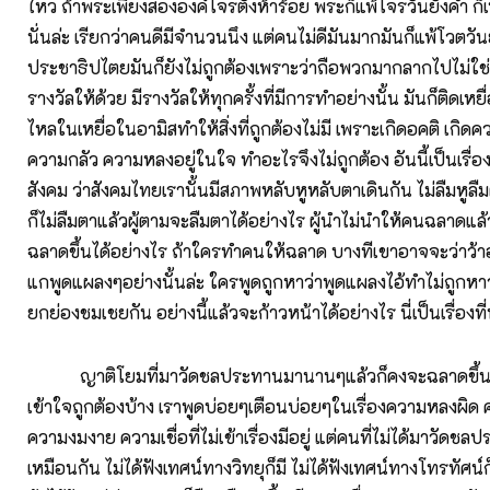
ไหว ถ้าพระเพียงสององค์โจรตั้งห้าร้อย พระก็แพ้โจรวันยังค่ำ ก
นั่นล่ะ เรียกว่าคนดีมีจำนวนนึง แต่คนไม่ดีมันมากมันก็แพ้โวตวัน
ประชาธิปไตยมันก็ยังไม่ถูกต้องเพราะว่าถือพวกมากลากไปไม่ใช
รางวัลให้ด้วย มีรางวัลให้ทุกครั้งที่มีการทำอย่างนั้น มันก็ติดเหย
ไหลในเหยื่อในอามิสทำให้สิ่งที่ถูกต้องไม่มี เพราะเกิดอคติ เกิด
ความกลัว ความหลงอยู่ในใจ ทำอะไรจึงไม่ถูกต้อง อันนี้เป็นเรื่องท
สังคม ว่าสังคมไทยเรานั้นมีสภาพหลับหูหลับตาเดินกัน ไม่ลืมหูลืม
ก็ไม่ลืมตาแล้วผู้ตามจะลืมตาได้อย่างไร ผู้นำไม่นำให้คนฉลาดแล
ฉลาดขึ้นได้อย่างไร ถ้าใครทำคนให้ฉลาด บางทีเขาอาจจะว่าว้าอย
แกพูดแผลงๆอย่างนั้นล่ะ ใครพูดถูกหาว่าพูดแผลงไอ้ทำไม่ถูกหา
ยกย่องชมเชยกัน อย่างนี้แล้วจะก้าวหน้าได้อย่างไร นี่เป็นเรื่องที่
ญาติโยมที่มาวัดชลประทานมานานๆแล้วก็คงจะฉลาดขึ้นบ
เข้าใจถูกต้องบ้าง เราพูดบ่อยๆเตือนบ่อยๆในเรื่องความหลงผิด 
ความงมงาย ความเชื่อที่ไม่เข้าเรื่องมีอยู่ แต่คนที่ไม่ได้มาวัดช
เหมือนกัน ไม่ได้ฟังเทศน์ทางวิทยุก็มี ไม่ได้ฟังเทศน์ทางโทรทัศน์ก็