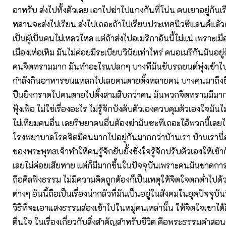
อาหรับ ส่งไปทั้งตัวเลย เอาไปฆ่าไปแกงกันที่โน่น คนเขาอยู่กันเร
หลานจะส่งไปเรียน ส่งไปเถอะถ้าไปเรียนประเทศนิวซีแลนด์แล้ว
เป็นผู้เป็นคนไม่เหลวไหล แต่ถ้าส่งไปอเมริกาอันนี้ไม่แน่ เพราะเมือ
เมืองเห่อเหิม มันไม่ค่อยมีระเบียบวินัยเท่าไหร่ คนอเมริกันมันอยู
คนจิตทรามมาก มันทำอะไรแปลกๆ บางทีมันขับรถยนต์พุ่งเข้าไป
กำลังกินอาหารชนแหลกไปเลยคนตายตั้งหลายคน บางคนมาถึงยื
ปืนยิงกราดไปคนตายไปตั้งสามสิบกว่าคน มันพวกจิตทรามมีม
ฟุ้งเฟ้อ ไม่ใช่เรื่องอะไร ไม่รู้จักบังคับตัวเองควบคุมตัวเองใจมันไ
ไม่เทียมคนอื่น เลยริษยาคนอื่นต้องฆ่ามันซะทีเถอะไอ้พวกนี้เลย
โรงพยาบาลโรคจิตมีคนมากไปอยู่กันมากกว่าบ้านเรา บ้านเรานี
ของพระพุทธเจ้าทำให้คนรู้จักยับยั้งชั่งใจรู้จักปรับตัวเองให้เข
เลยไม่ค่อยเสียหาย แต่ก็มีมากขึ้นในปัจจุบันเพราะคนมันขาดก
ถือศีลฟังธรรม ไม่มีความคิดถูกต้องก็เป็นเหตุให้จิตใจตกต่ำไปด
ต่างๆ อันนี้ถือเป็นเรื่องน่ากลัวที่มันเป็นอยู่ในสังคมในยุคปัจจุบัน
วิธีที่จะเอาแสงธรรมส่องเข้าไปในหมู่คนเหล่านั้น ให้จิตใจเขาได้ล
ตื่นใจ ในเรื่องเกี่ยวกับสิ่งสำคัญสำหรับชีวิต คือพระธรรมคำส