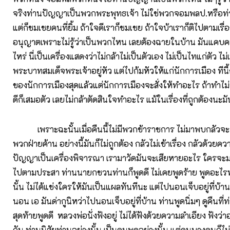
จริงท่านปัญญาเป็นพวกพระพุทธเจ้า ไม่ใช่พวกจอมพลป.หรือท่า
แต่ก็ชมเชยคนที่ยิ้ม ถ้าใจดีเราก็ชมเชย ถ้าใจบ้าเราก็ติไปตามเรื
อนุญาตเพราะไม่รู้ว่าเป็นพวกไหน เลยต้องฉายในบ้าน มันแคบคนน
ไหร่ นี่เป็นเครื่องแสดงว่าไม่กล้าไม่เป็นตัวเอง ไม่เป็นไทแก่ตัว ไม่เ
พระบาทสมเด็จพระเจ้าอยู่หัว แต่ไปก้มหัวให้แก่นักการเมือง ทีนี้
ของนักการเมืองสุดแล้วแต่นักการเมืองจะสั่งให้ทำอะไร ถ้าทำไม
ดีก็เสมอตัว เลยไม่กล้าตัดสินใจทำอะไร แม้ในเรื่องที่ถูกต้องนะมั
เพราะฉะนั้นเมื่อคืนนี้ไม่มีพวกข้าราชการ ไม่มาพบกลัวจะถู
พวกฝ่ายค้าน อย่างนี้มันก็ไม่ถูกต้อง กลัวไม่เข้าเรื่อง กลัวด้วยควา
ปัญญาเป็นเครื่องพิจารณา เรามาวัดมันจะเสียหายอะไร ใครจะม
ไปตามประสา ท่านนายกชวนท่านก็พูดดี ไม่เคยพูดร้าย พูดอะไรท่า
นั้น ไม่ได้แช่งใครให้มันเป็นแผลทันทีนะ แต่ไปนอนเจ็บอยู่ที่บ้า
นอน เอ มันด่ากูนิหว่าไปนอนเจ็บอยู่ที่บ้าน ท่านพูดนิ่มๆ ดูคืนท
สุดท้ายพูดดี หลวงพ่อนั่งฟังอยู่ ไม่ได้ฟังด้วยความลำเอียง ฟังว่
กัน ท่านนิสัยท่านอย่างนั้น เป็นคนพูดอย่างนั้น แต่คนบางคนก็ไม