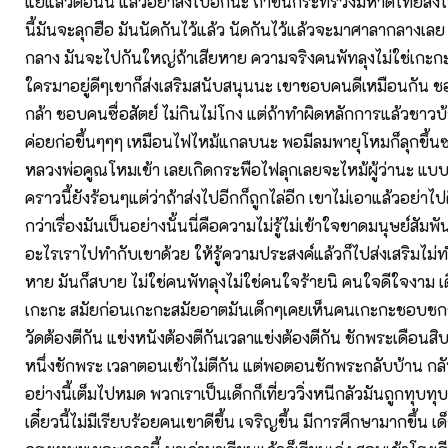
แย่แล้วตอนนี้ แล้วอย่าส่งไปอีกนะ ถ้าขืนกระทรวงมหาดไทยส่
นี้มันจะลุกฮือ มันนัดกันไว้แล้ว นัดกันไว้แล้วจะมาศาลากลางเล
กลาง มันจะไปกันใหญ่ถ้าเสียหาย ความจริงคนพัทลุงไม่ใช่เกะก
ใครมาอยู่ดีๆเขาก็ส่งเสริมสนับสนุนนะ เขาชอบคนดีเหมือนกัน
กล้า ชอบคนซื่อสัตย์ ไม่กินไม่โกง แต่ถ้าทำผิดหลักการแล้วชาวบ
ค่อยก่อขึ้นๆๆๆ เหมือนไฟไหม้แกลบนะ พอมีลมพายุโหมก็ลุกขึ้นซะ
หลวงพ่อคูณโหมเข้า เลยเกิดกระพือไฟลุกเลยจะไหม้ผู้ว่านะ แบบว
คราวนี้ยังร้อนๆแต่ว่าถ้าส่งไปอีกก็ถูกไล่อีก เขาไม่เอาแล้วอย่าไป
กว่าเรื่องมันเป็นอย่างนั้นนี่คือความไม่รู้ไม่เข้าใจขาดมนุษย์สัม
อะไรเราไปทำกับเขาด้วย ให้รู้ความประสงค์แล้วก็ไปส่งเสริมไม่ท
หาย มันก็สบาย ไม่ใช่คนพัทลุงไม่ใช่คนใจร้ายนิ คนใจดีใจงาม เดี่
เกะกะ สมัยก่อนเกะกะสมัยอาตมันเด็กๆเคยเห็นคนเกะกะชอบชก
วัดต้องตีกัน แข่งหนังต้องตีกันเวลาแข่งต้องตีกัน ชักพระเดือนสิ
หนึ่งชักพระ เวลาตอนเช้าไม่ตีกัน แต่พอตอนชักพระกลับบ้าน กลับ
อย่างนี้เต็มไปหมด พวกเราเป็นเด็กก็เที่ยววิ่งหนีกลัวมันถูกทุบทุบ
เดี๋ยวนี้ไม่มีเรียบร้อยคนเขาดีขึ้น เจริญขึ้น มีการศึกษามากขึ้น เ