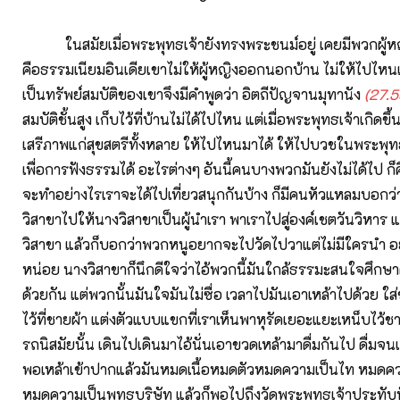
ในสมัยเมื่อพระพุทธเจ้ายังทรงพระชนม์อยู่ เคยมีพวกผู้
คือธรรมเนียมอินเดียเขาไม่ให้ผู้หญิงออกนอกบ้าน ไม่ให้ไปไหน
เป็นทรัพย์สมบัติของเขาจึงมีคำพูดว่า อิตถีปัญจานมุทานัง
(27.5
สมบัติชั้นสูง เก็บไว้ที่บ้านไม่ได้ไปไหน แต่เมื่อพระพุทธเจ้าเกิดข
เสรีภาพแก่สุขสตรีทั้งหลาย ให้ไปไหนมาได้ ให้ไปบวชในพระพุท
เพื่อการฟังธรรมได้ อะไรต่างๆ อันนี้คนบางพวกมันยังไม่ได้ไป ก
จะทำอย่างไรเราจะได้ไปเที่ยวสนุกกันบ้าง ก็มีคนหัวแหลมบอกว
วิสาขาไปให้นางวิสาขาเป็นผู้นำเรา พาเราไปสู่องค์เชตวันวิหาร 
วิสาขา แล้วก็บอกว่าพวกหนูอยากจะไปวัดไปวาแต่ไม่มีใครนำ 
หน่อย นางวิสาขาก็นึกดีใจว่าไอ้พวกนี้มันใกล้ธรรมะสนใจศึกษ
ด้วยกัน แต่พวกนั้นมันใจมันไม่ซื่อ เวลาไปมันเอาเหล้าไปด้วย ใ
ไว้ที่ชายผ้า แต่งตัวแบบแขกที่เราเห็นพาหุรัดเยอะแยะเหน็บไว้ชาย
รถนิสมัยนั้น เดินไปเดินมาไอ้นั่นเอาขวดเหล้ามาดื่มกันไป ดื่มจน
พอเหล้าเข้าปากแล้วมันหมดเนื้อหมดตัวหมดความเป็นไท หมดคว
หมดความเป็นพุทธบริษัท แล้วก็พอไปถึงวัดพระพุทธเจ้าประทับนั