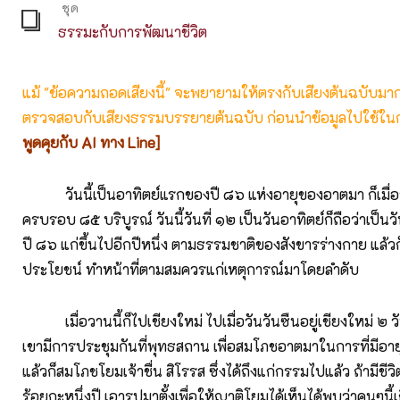
ชุด
ธรรมะกับการพัฒนาชีวิต
แม้ "ข้อความถอดเสียงนี้" จะพยายามให้ตรงกับเสียงต้นฉบับมากที่
ตรวจสอบกับเสียงธรรมบรรยายต้นฉบับ ก่อนนำข้อมูลไปใช้ในก
พูดคุยกับ AI ทาง Line]
วันนี้เป็นอาทิตย์แรกของปี ๘๖ แห่งอายุของอาตมา ก็เมื่อวา
ครบรอบ ๘๕ บริบูรณ์ วันนี้วันที่ ๑๒ เป็นวันอาทิตย์ก็ถือว่าเป็
ปี ๘๖ แก่ขึ้นไปอีกปีหนึ่ง ตามธรรมชาติของสังขารร่างกาย แล้วก็
ประโยชน์ ทำหน้าที่ตามสมควรแก่เหตุการณ์มาโดยลำดับ
เมื่อวานนี้ก็ไปเชียงใหม่ ไปเมื่อวันวันซืนอยู่เชียงใหม่ ๒ วัน แ
เขามีการประชุมกันที่พุทธสถาน เพื่อสมโภชอาตมาในการที่มีอาย
แล้วก็สมโภชโยมเจ้าชื่น สิโรรส ซึ่งได้ถึงแก่กรรมไปแล้ว ถ้ามีชีวิต
ร้อยกะหนึ่งปี เอารูปมาตั้งเพื่อให้ญาติโยมได้เห็นได้พบว่าคนๆนี