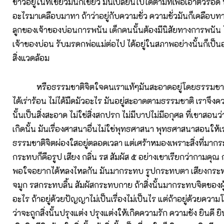
ขาวอยู่ในที่เขียวมันก็เขียว มันเปลี่ยนไปได้ตามที่เพื่อเอาตัวรอด ท
อะไรมาเคลือบมาทา ถ้าว่าอยู่กับความชั่ว ความชั่วมันก็เคลือบทาเ
ลูกของเจ้าของบ่อนการพนัน เด็กคนนั้นต้องมีนิสัยทางการพนัน โ
เจ้าของบ่อน รับมรดกพ่อแม่ต่อไป ได้อยู่ในสภาพอย่างนั้นก็เป็นอย่
สิ่งแวดล้อม
หรือธรรมชาติจิตใจคนเราแท้ๆมันสะอาดอยู่โดยธรรมชาติ 
ได้เร่าร้อน ไม่ได้มืดมัวอะไร มันอยู่สะอาดตามธรรมชาติ เราจึงควร
นั้นเป็นสิ่งสะอาด ไม่ใช่สิ่งสกปรก ไม่มีบาปไม่มีอกุศล ที่เขาสอนว
เกิดนั้น มันเรื่องศาสนาอื่นไม่ใช่พุทธศาสนา พุทธศาสนาสอนให้เร
ธรรมชาติจิตผ่องใสอยู่ตลอดเวลา แต่เศร้าหมองเพราะสิ่งที่มากระท
กระทบก็คือรูป เสียง กลิ่น รส สัมผัส ๕ อย่างเขาเรียกว่ากามคุณ ก
พอใจอยากได้หลงไหลกัน มันมากระทบ รูปกระทบตา เสียงกระท
จมูก รสกระทบลิ้น สัมผัสกระทบกาย ถ้าสิ่งนั้นมากระทบจิตของผู้
อะไร ถ้าอยู่ด้วยปัญญาไม่เป็นเรื่องไม่เป็นไร แต่ถ้าอยู่ด้วยความโง
ว่าจะถูกสิ่งนั้นปรุงแต่ง ปรุงแต่งให้เกิดความรัก ความชัง ยินดี ยิ