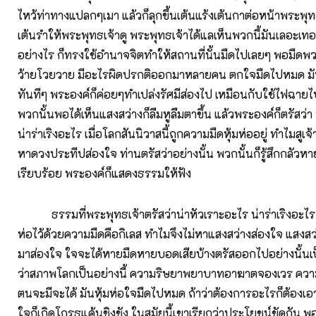
ไหว้ท่าทางแปลกๆเมา แล้วก็ลุกขึ้นเต้นแร้งเต้นกาต่อหน้าพระพุทธ
เต้นรำให้พระพุทธเจ้าดู พระพุทธเจ้าได้แลเห็นพวกนี้มันเลอะเทอ
อย่างไร ก็ทรงใช้อำนาจจิตทำให้สถานที่นั้นมืดไปเลยๆ พอมืดพว
ว้ายโวยวาย มีอะไรผิดปรกติออกมาหลายคน ตกใจมืดไปหมด มันไม
ทันทีๆ พระองค์ก็ค่อยๆทำเปล่งรัศมีส่องไป เหมือนกับใช้ไฟฉายไป
พวกนั้นพอได้เห็นแสงสว่างก็ลืมหูลืมตาขึ้น แล้วพระองค์ก็ตรัสว่า
น่าร่าเริงอะไร เมื่อโลกสันนิวาสนี้ถูกความมืดหุ้มห่ออยู่ ทำไมสูเจ้
หาดวงประทีปส่องใจ ท่านตรัสว่าอย่างนั้น พวกนั้นก็รู้สึกกลัวหาย
เรียบร้อย พระองค์ก็แสดงธรรมให้ฟัง
ธรรมที่พระพุทธเจ้าตรัสว่าน่าหัวเราะอะไร น่าร่าเริงอะไร เมื
ห่อไว้ด้วยความมืดคือกิเลส ทำไมจึงไม่หาแสงสว่างส่องใจ แสงส
มาส่องใจ ใจจะได้หายมืดหายบอดเสียบ้างตรัสออกไปอย่างนั้นเป็นเ
ว่าสภาพโลกเป็นอย่างนี้ ความริษยาพยาบาทอาฆาตจองเวร ความม
ตนจะมีจะได้ มันหุ้มห่อใจมืดไปหมด ถ้าว่าต้องการอะไรก็ต้องเอาให
ใจก็เกิดโกรธแค้นชิงชัง ในสมัยนี้เขาเรียกว่าประโยชน์ขัดกัน 