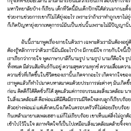
กรุงเทพฯเยอะเวลานี้ มาเล่ามาเรียนแล้วก็เรียนเก่ง สอบเข้าโรงเ
มหาวิทยาลัยบ้าง ก็เรียน เด็กที่วัดนี้มันเด็กปักษ์ใต้ส่วนมากนะตั้
ช่วยงานช่วยการเขาก็ไม่ได้ยุ่งอะไร เพราะว่าถ้าเราทำถูกเขาไม่ยุ
ก็เกิดปัญหายุ่งยากเหตุการณ์มันเป็นเช่นนั้นเพราะไม่มีปัญญานั่
อันนี้เรามาพูดเรื่องภายในตัวเรา เฉพาะตัวเรามันต้องอยู่
ต้องรู้หลักการว่าตัวเรานี่มันมีอะไรบ้าง มีกายมีใจ กายกับใจนี้เป็นส
เราเรียกว่ากายใจ พูดภาษาบาลีก็นามรูป นามรูป นามก็คือใจ รู
ทั้งหมด มีส่วนสัมพันธ์กันอยู่ ความสุขความทุกข์ ความเสื่อมคว
ความชั่วที่เกิดขึ้นในชีวิตของเรานั้นเกิดจากอะไร เกิดจากใจขอ
เราพูดแล้วก็ทำไปมาคบหาสมาคมด้วยประการล่ะต่างๆ มันเกิดขึ
ก่อน คิดดีก็ได้คิดชั่วก็ได้ สุดแล้วแต่การอบรมและสิ่งแวดล้อม น
ในสิ่งแวดล้อมดี คือพ่อแม่ดีมีศีลมีธรรมมีจิตใจสงบลูกก็เรียบร้อ
ตัวอย่างพ่อแม่ แต่เด็กคนนึงเกิดในครอบครัวที่ไม่ค่อยเรียบร้อย 
กินเหล้าเมายาเสเพลเฮฮา แม่ก็ไม่เรียบร้อย เขาเห็นแต่สิ่งไม่ถูกต้อง
เข้าไปไว้ในใจ สภาพจิตใจก็เป็นไปเหมือนสิ่งแวดล้อมคล้ายจิ้งจก