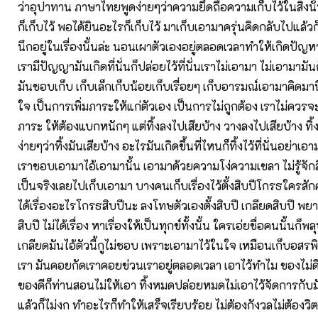
ว่าอุปาทาน ภาษาไทยพูดง่ายๆว่าความยึดถือความเก็บไว้ในสิ่งนั
ก็เก็บไว้ พอได้ยินอะไรก็เก็บไว้ มาเก็บเอามาครุ่นคิดกลับไปแล
นึกอยู่ในเรื่องนั้นล่ะ นอนเผาตัวเองอยู่ตลอดเวลาทำให้เกิดปัญหา
เรามีปัญญามันเกิดที่นั่นก็ปล่อยไว้ที่นั่นเราไม่เอามา ไม่เอามามันก็
มันชอบเก็บ เก็บเล็กเก็บน้อยเก็บเรื่อยๆ เก็บอารมณ์เอามาคิดมาน
ใจ เป็นการเพิ่มภาระให้แก่ตัวเอง เป็นการไม่ถูกต้อง เราไม่ควรจะ
ภาระ ให้ต้องแบกหนักๆ แต่ทิ้งลงไปเสียบ้าง วางลงไปเสียบ้าง ทิ้ง
ง่ายๆว่าทิ้งมันเสียบ้าง อะไรมันเกิดขึ้นที่ไหนก็ทิ้งไว้ที่นั่นอย่าเอา
เราชอบเอามาไอ้เอามานั้น เอามาด้วยความโง่ความเขลา ไม่รู้จักสิ่ง
เป็นจริงเลยไปเก็บเอามา บางคนเก็บเรื่องไว้ตั้งสิบปีโกรธใครสั
ได้เรื่องอะไรโกรธสิบปีนะ ลงโทษตัวเองตั้งสิบปี เกลียดสิบปี พ
สิบปี ไม่ได้เรื่อง หาเรื่องให้เป็นทุกข์ทั้งนั้น ใครเอ่ยชื่อคนนั้นก็
เกลียดมันไอ้ตัวนี้กูไม่ชอบ เพราะเอามาไว้ในใจ เหมือนเก็บอส
เรา มันคอยกัดเราคอยข่วนเราอยู่ตลอดเวลา เอาไว้ทำไม ของไม่ดีอ
ของดีก็ท่านสอนไม่ให้เอา ทิ้งหมดปล่อยหมดไม่เอาไว้จัดการกับม
แล้วก็ไม่งก ทำอะไรก็ทำให้เสร็จเรียบร้อย ไม่ต้องกังวลไม่ต้องว