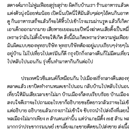
สตางค์มากไม่ฟูมเฟือยสุรุ่ยสุร่าย ผิดกับบ้านเรา ร้านอาหารแล้
แต่งตัวนุ่งน้อยห่มน้อย เปิดนั่นเปิดนี่ให้มันลับๆล่อๆไอ้คนกินอา
ดู กินอาหารเสร็จแล้วก็จะได้หิ้วไปเข้าโรงแรมม่านรูด แล้วก็เกิดก
เอาเด็กออกมากมาย เสียหายเยอะแยะปีหนึ่งฆ่าคนเสียตั้งเป็นหมื
เพราะว่ามันไม่ตั้งใจจะให้เกิด สิ่งนี้มันเกิดเพราะว่าความฟูมเฟือย 
มันผิดแบบของพุทธบริษัท พุทธบริษัทต้องอยู่แบบเรียบๆง่ายๆไม่ฟ
อยู่บ้าน ไม่ไปเที่ยวไปเตร่มันก็ดี กรุงปักกิ่งกลางคืนก็ไม่มีคนเที
ไปหลับไปนอนกัน รุ่งขึ้นทำมาหากินกันต่อไป
ประเทศนิวซีแลนด์ก็เหมือนกัน ไปเมืองฝรั่งกลางคืนสองทุ่
ตลาดแล้ว เขาปิดทำงานหมดเขาไปนอน กลับบ้านไปหลับไปนอน 
เที่ยวให้มันเสียเวลาเขาไม่มา บ้านเมืองก็สงบเรียบร้อย บ้านเม
สงบใจดีเราจะไปถามอะไรเขาก็อธิบายซะยืดยาวกลัวเราจะไม่เข้า
แต่อธิบาย อธิบายแล้วเกรงเราไม่เข้าใจ ขับรถนำไปส่งถึงที่เลยน
พลเมืองไม่มากเพียง ๓ ล้านคนเท่านั้น แต่ว่าแกะมีตั้ง ๗๕ ล้าน 
มากกว่าประชากรมนุษย์ เขาเลี้ยงแกะขายตัดขนไปส่งขาย ส่งเน