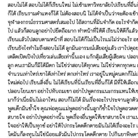
สอบไม่ได้ สอบไม่ได้ก็เรียนใหม่ ไม่เข้ามหาวิทยาลัยไปเรียนที่อื่นก
ก็ได้ เรียนรามคำแหงก็ได้ ไม่ต้องสอบนิ ไม่ได้จำเป็นว่าจะต้องเข
จุฬาลงกรณ์ธรรมศาสตร์เสมอไป ไอ้สถานที่มันจำกัด อะไรจำกัด เร
ไป แล้วก็สอนลูกอย่าไปยึดถือมาก ทำหน้าที่ให้ดี เรียนให้ดีก็แล้วก
เรียนแล้วไปสอบตามหน้าที่ สอบไม่ได้ก็ไม่เป็นไรแม่ไม่ว่าอะไร อย
เรียนยังไงทำไมถึงสอบไม่ได้ ลูกมันอารมณ์เสียอยู่แล้ว เราไปดุอย่า
เตลิดเปิดเปิงไปเที่ยวเล่นเสียเท่านั้นเอง แก้กลุ้มเสียผู้เสียคน ป
ลูก คนเรามันก็มีได้มีตก ไม่ใช่ว่าสอบได้ทุกคน ไม่ใช่ว่าตกทุกคน 
จำนวนเท่าไหร่เขาได้เท่าไหร่ ตกเท่าไหร่ เราอยู่ในหมู่คนตกก็ไม่
ใหม่ต่อไป เรียนสิ่งอื่น ไม่ได้เรียนที่นั่นเรียนที่อื่นก็ได้ มีที่ให้เ
ปลอบโยนเขา อย่าไปทับถมเขา อย่าไปพูดกระแนะกระแหนให้
มาก็ว่าเนี่ยมันไม่เอาไหน สอบก็ไม่ได้ มันเรื่องอะไรประจานลูกต
พูดเด็กมันช้ำใจ คุณพ่อคุณแม่พูดอย่างนั้นลูกก็ช้ำใจไปพูดอวดคน
สบายใจ อย่าไปพูดอย่างนั้น พูดเรื่องอื่นพูดให้เขาสบายใจ เราแ
ใจอย่าให้เป็นทุกข์ อย่าให้ไปกระโดดตึกตายมันไม่ได้เรื่องอะไร เ
โตมันก็ลงทุนไม่ใช่น้อยแล้วมันไปกระโดดตึกตาย ไปกินยาพิษตาย ม