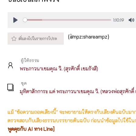
1:10:19
Play
M
{ampz:shareampz}
ผู้ให้ธรรม
พระภาวนาเขมคุณ วิ. (สุรศักดิ์ เขมรังสี)
ชุด
มุทิตาสักการะ แด่ พระภาวนาเขมคุณ วิ. (หลวงพ่อสุรศักดิ์ 
แม้ "ข้อความถอดเสียงนี้" จะพยายามให้ตรงกับเสียงต้นฉบับมากที่
ตรวจสอบกับเสียงธรรมบรรยายต้นฉบับ ก่อนนำข้อมูลไปใช้ในก
พูดคุยกับ AI ทาง Line]