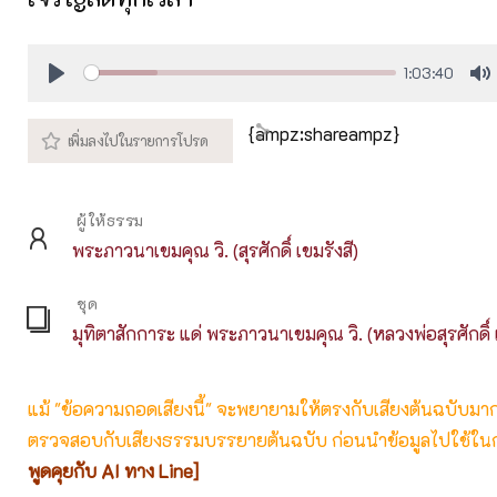
1:03:40
Play
M
{ampz:shareampz}
ผู้ให้ธรรม
พระภาวนาเขมคุณ วิ. (สุรศักดิ์ เขมรังสี)
ชุด
มุทิตาสักการะ แด่ พระภาวนาเขมคุณ วิ. (หลวงพ่อสุรศักดิ์ 
แม้ "ข้อความถอดเสียงนี้" จะพยายามให้ตรงกับเสียงต้นฉบับมากที่
ตรวจสอบกับเสียงธรรมบรรยายต้นฉบับ ก่อนนำข้อมูลไปใช้ในก
พูดคุยกับ AI ทาง Line]